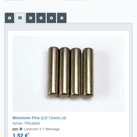
Impressum
FAQ
ÜBER UNS
Was wir bieten
Unsere Philosophie
KONTAKT
MEIN KONTO
WARENKORB
Mitnehmer Pins (2,5*12mm) (4)
Art-Nr: TRX4955
Lieferzeit: 5-7 Werktage
*
1,52 €