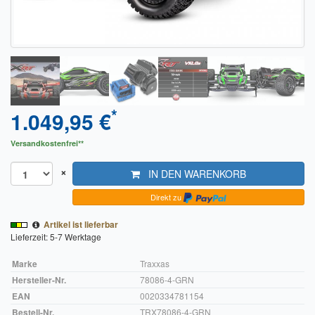
Sendungsverfolgung DPD
Verfügbarkeitsanzeige
Zahlung und Versand
Widerrufsrecht
*
1.049,95 €
Widerrufsbelehrung für den Verkauf von Waren / Muster-
Versandkostenfrei**
Widerrufsformular
×
IN DEN WARENKORB
Widerrufsbelehrung für digitale Waren / Muster-
Widerrufsformular
Direkt zu
AGB und Kundeninformationen
Artikel ist lieferbar
Lieferzeit: 5-7 Werktage
Datenschutzerklärung
Marke
Traxxas
Hinweise zur Batterieentsorgung
Hersteller-Nr.
78086-4-GRN
EAN
0020334781154
Geschäftszeiten
Bestell-Nr.
TRX78086-4-GRN