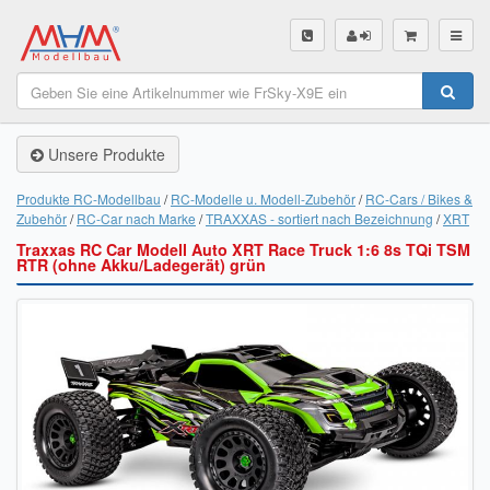
SHOP
Unsere Produkte
Unsere Produkte
Akku Finder
Produkte RC-Modellbau
RC-Modelle u. Modell-Zubehör
RC-Cars / Bikes &
Zubehör
RC-Car nach Marke
TRAXXAS - sortiert nach Bezeichnung
XRT
Servo Finder
Traxxas RC Car Modell Auto XRT Race Truck 1:6 8s TQi TSM
RTR (ohne Akku/Ladegerät) grün
BL-Motor Finder
Schiffsschrauben Finder
Räder Finder
Luftschrauben Finder
Sendungsverfolgung DHL