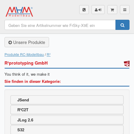
SHOP
Unsere Produkte
Unsere Produkte
Akku Finder
Produkte RC-Modellbau
R²
R²prototyping GmbH
Servo Finder
You think of it, we make it
BL-Motor Finder
Sie finden in dieser Kategorie:
Schiffsschrauben Finder
JSend
Räder Finder
R²C2T
Luftschrauben Finder
JLog 2.6
Sendungsverfolgung DHL
S32