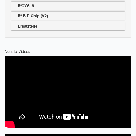
Sendungsverfolgung DPD
R²CVS16
R² BID-Chip (V2)
Verfügbarkeitsanzeige
Ersatzteile
Zahlung und Versand
Widerrufsrecht
Neuste Videos
Widerrufsbelehrung für den Verkauf von Waren / Muster-
Widerrufsformular
Widerrufsbelehrung für digitale Waren / Muster-
Widerrufsformular
AGB und Kundeninformationen
Datenschutzerklärung
Hinweise zur Batterieentsorgung
Geschäftszeiten