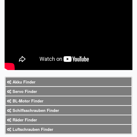
Impressum
FAQ
ÜBER UNS
Was wir bieten
Unsere Philosophie
KONTAKT
Akku Finder
MEIN KONTO
Servo Finder
WARENKORB
BL-Motor Finder
Schiffsschrauben Finder
Räder Finder
Luftschrauben Finder