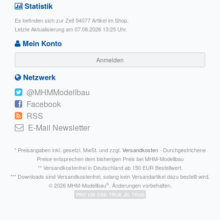
Statistik
Es befinden sich zur Zeit 54077 Artikel im Shop.
Letzte Aktualisierung am 07.08.2026 13:25 Uhr.
Mein Konto
Anmelden
Netzwerk
@MHMModellbau
Facebook
RSS
E-Mail Newsletter
* Preisangaben inkl. gesetzl. MwSt. und zzgl.
Versandkosten
- Durchgestrichene
Preise entsprechen dem bisherigen Preis bei MHM-Modellbau
** Versandkostenfrei in Deutschland ab 150 EUR Bestellwert.
*** Downloads sind Versandkostenfrei, solang kein Versandartikel dazu bestellt wird.
®
© 2026 MHM-Modellbau
. Änderungen vorbehalten.
PRO V35 CSS: TRUE JS: TRUE