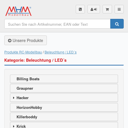
SHOP
Unsere Produkte
Unsere Produkte
Akku Finder
Produkte RC-Modellbau
Beleuchtung / LED´s
Kategorie: Beleuchtung / LED´s
Servo Finder
BL-Motor Finder
Billing Boats
Schiffsschrauben Finder
Graupner
Räder Finder
Hacker
HorizonHobby
Luftschrauben Finder
Killerboddy
Sendungsverfolgung DHL
Krick