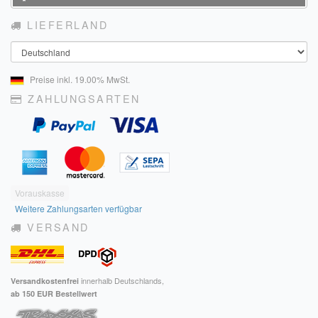
Impressum
LIEFERLAND
Land
FAQ
Preise inkl. 19.00% MwSt.
ÜBER UNS
ZAHLUNGSARTEN
Was wir bieten
Unsere Philosophie
KONTAKT
Vorauskasse
MEIN KONTO
Weitere Zahlungsarten verfügbar
VERSAND
WARENKORB
innerhalb Deutschlands,
Versandkostenfrei
ab 150 EUR Bestellwert