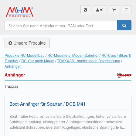
SHOP
Unsere Produkte
Unsere Produkte
Akku Finder
Produkte RC-Modellbau
RC-Modelle u. Modell-Zubehör
RC-Cars / Bikes &
Zubehör
RC-Car nach Marke
TRAXXAS - sortiert nach Bezeichnung
Servo Finder
Anhänger
Anhänger
BL-Motor Finder
Traxxas
Schiffsschrauben Finder
Räder Finder
Boot-Anhänger für Spartan / DCB M41
Luftschrauben Finder
Boat Trailer Features: verstellbare Stützhalterungen, höhenverstellbare
Anhängerkupplung, abklappbarer Anhängerheberständer, schwarze
Edelstahl Schrauben, Edelstahl Kugellager, elastische Spanngurte h...
Sendungsverfolgung DHL