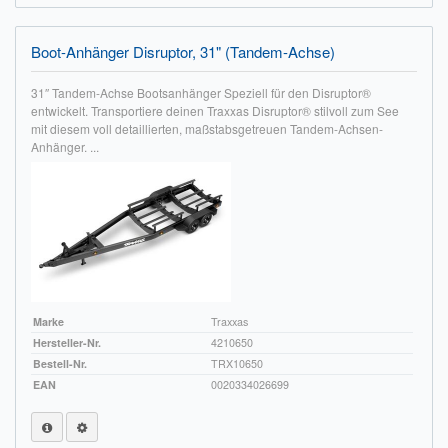
Impressum
Boot-Anhänger Disruptor, 31" (Tandem-Achse)
FAQ
31″ Tandem-Achse Bootsanhänger Speziell für den Disruptor®
entwickelt. Transportiere deinen Traxxas Disruptor® stilvoll zum See
ÜBER UNS
mit diesem voll detaillierten, maßstabsgetreuen Tandem-Achsen-
Anhänger. ...
Was wir bieten
Unsere Philosophie
KONTAKT
MEIN KONTO
Marke
Traxxas
WARENKORB
Hersteller-Nr.
4210650
Bestell-Nr.
TRX10650
EAN
0020334026699