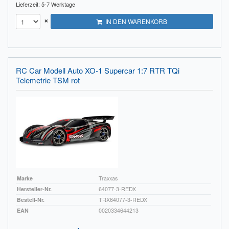
Lieferzeit: 5-7 Werktage
×
IN DEN WARENKORB
RC Car Modell Auto XO-1 Supercar 1:7 RTR TQi
Telemetrie TSM rot
Marke
Traxxas
Hersteller-Nr.
64077-3-REDX
Bestell-Nr.
TRX64077-3-REDX
EAN
0020334644213