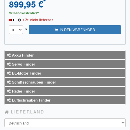
*
899,95 €
Versandkostenfrei**
z.Zt. nicht lieferbar
×
IN DEN WARENKORB
Akku Finder
Servo Finder
BL-Motor Finder
Schiffsschrauben Finder
Räder Finder
Luftschrauben Finder
LIEFERLAND
Land