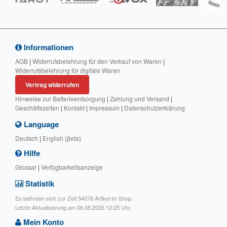
Informationen
AGB
|
Widerrufsbelehrung für den Verkauf von Waren
|
Widerrufsbelehrung für digitale Waren
Vertrag widerrufen
Hinweise zur Batterieentsorgung
|
Zahlung und Versand
|
Geschäftszeiten
|
Kontakt
|
Impressum
|
Datenschutzerklärung
Language
Deutsch
|
English (βeta)
Hilfe
Glossar
|
Verfügbarkeitsanzeige
Statistik
Es befinden sich zur Zeit 54078 Artikel im Shop.
Letzte Aktualisierung am 06.08.2026 12:25 Uhr.
Mein Konto