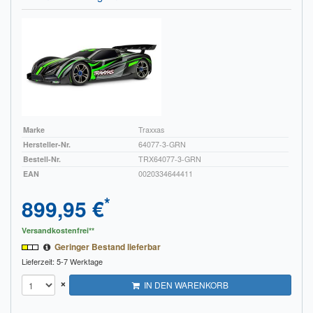
Impressum
FAQ
ÜBER UNS
Was wir bieten
Marke
Traxxas
Unsere Philosophie
Hersteller-Nr.
64077-3-GRN
Bestell-Nr.
TRX64077-3-GRN
KONTAKT
EAN
0020334644411
MEIN KONTO
*
899,95 €
WARENKORB
Versandkostenfrei**
Geringer Bestand lieferbar
Lieferzeit: 5-7 Werktage
×
IN DEN WARENKORB