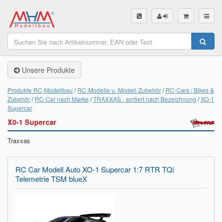
SHOP
Unsere Produkte
Unsere Produkte
Akku Finder
Produkte RC-Modellbau
RC-Modelle u. Modell-Zubehör
RC-Cars / Bikes &
Zubehör
RC-Car nach Marke
TRAXXAS - sortiert nach Bezeichnung
XO-1
Servo Finder
Supercar
X0-1 Supercar
BL-Motor Finder
Traxxas
Schiffsschrauben Finder
Räder Finder
RC Car Modell Auto XO-1 Supercar 1:7 RTR TQi
Telemetrie TSM blueX
Luftschrauben Finder
Sendungsverfolgung DHL