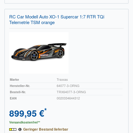
RC Car Modell Auto XO-1 Supercar 1:7 RTR TQi
Telemetrie TSM orange
Marke
Traxxas
Hersteller-Nr.
64077-3-ORNG
Bestell-Nr.
TRX64077-3-ORNG
EAN
0020334644312
*
899,95 €
Versandkostenfrei**
Geringer Bestand lieferbar