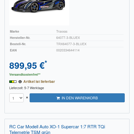
Sendungsverfolgung DPD
Verfügbarkeitsanzeige
Zahlung und Versand
Marke
Traxxas
Hersteller-Nr.
64077-3-BLUEX
Widerrufsrecht
Bestell-Nr.
TRX64077-3-BLUEX
EAN
0020334644114
Widerrufsbelehrung für den Verkauf von Waren / Muster-
*
899,95 €
Widerrufsformular
Widerrufsbelehrung für digitale Waren / Muster-
Versandkostenfrei**
Widerrufsformular
Artikel ist lieferbar
Lieferzeit: 5-7 Werktage
AGB und Kundeninformationen
×
IN DEN WARENKORB
Datenschutzerklärung
Hinweise zur Batterieentsorgung
RC Car Modell Auto XO-1 Supercar 1:7 RTR TQi
Geschäftszeiten
Telemetrie TSM grün