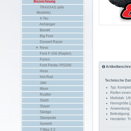
Bezeichnung
TRAXXAS (alle
Modelle)
4-Tec
Anhänger
Bandit
Big Foot
Dessert Racer
Revo
Ford F-150 (Raptor)
Funco
Ford Fiesta / RS200
Artikelbeschre
Hoss
Hot Rod
Technische Dat
Jato
Typ: Komplet
Maxx
Reifen innen
Rustler
Maßstab: 1/8
Slash
Nenngröße [Zo
Slayer
Anwendung: 
Sledge
Befestigung
Stampede
Hersteller: T
Summit
T-Max 3.3