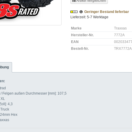
Artikel vergleichen
Geringer Bestand lieferbar
Lieferzeit: 5-7 Werktage
Marke
Traxxas
Hersteller-Nr.
7772A
EAN
00203347
Bestell-Nr.
TRX7772A
ibung
en:
trad
 / Felgen außen Durchmesser [mm]: 107,5
 XL
ll]: 4,3
Truck
: 24mm Hex
raxxas