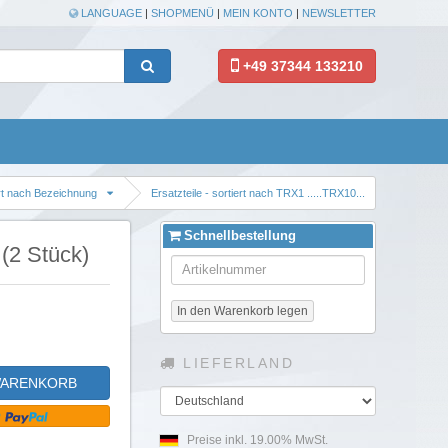
LANGUAGE
|
SHOPMENÜ
|
MEIN KONTO
|
NEWSLETTER
+49 37344 133210
rt nach Bezeichnung
Ersatzteile - sortiert nach TRX1 .....TRX10...
TRX7.
Schnellbestellung
(2 Stück)
In den Warenkorb legen
LIEFERLAND
WARENKORB
Land
Preise inkl. 19.00% MwSt.