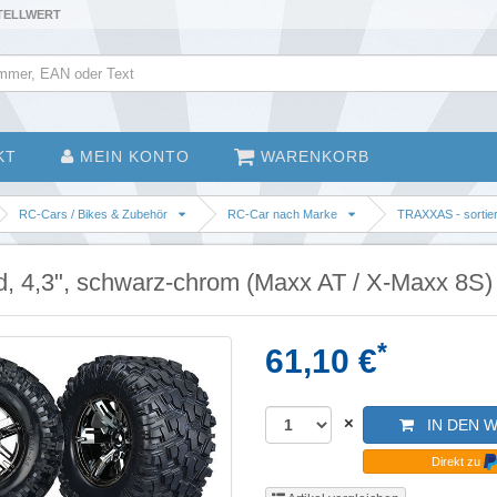
STELLWERT
KT
MEIN KONTO
WARENKORB
RC-Cars / Bikes & Zubehör
RC-Car nach Marke
TRAXXAS - sortie
d, 4,3", schwarz-chrom (Maxx AT / X-Maxx 8S) 
*
61,10 €
×
IN DEN 
Direkt zu