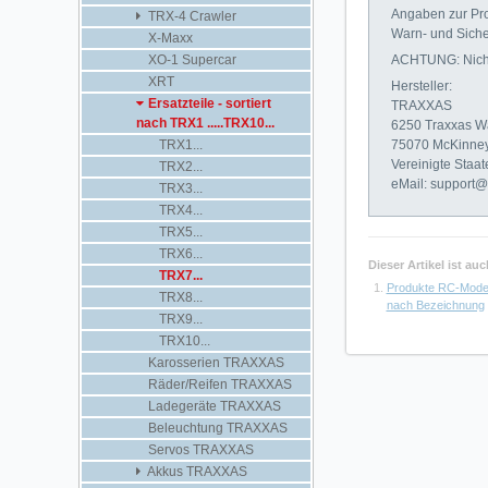
Angaben zur Pro
TRX-4 Crawler
Warn- und Siche
X-Maxx
ACHTUNG: Nicht 
XO-1 Supercar
XRT
Hersteller:
Ersatzteile - sortiert
TRAXXAS
nach TRX1 .....TRX10...
6250 Traxxas W
75070 McKinney
TRX1...
Vereinigte Staa
TRX2...
eMail: support@
TRX3...
TRX4...
TRX5...
TRX6...
Dieser Artikel ist a
TRX7...
Produkte RC-Mode
TRX8...
nach Bezeichnung
TRX9...
TRX10...
Karosserien TRAXXAS
Räder/Reifen TRAXXAS
Ladegeräte TRAXXAS
Beleuchtung TRAXXAS
Servos TRAXXAS
Akkus TRAXXAS