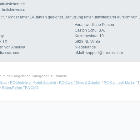
duktsicherheit
rheitshinweise
für Kinder unter 14 Jahren geeignet. Benutzung unter unmittelbarer Aufsicht von
Verantwortliche Person:
Gaston Schul B.V.
ay
Kazernestraat 10
, TX
5928 NL Venlo
ten von Amerika
Niederlande
traxxas.com
eMail: support@traxxas.com
uch in den folgenden Kategorien zu finden:
llbau
/
RC-Modelle u. Modell-Zubehör
/
RC-Cars / Bikes & Zubehör
/
RC-Car nach Marke
/
T
/
Räder/Reifen TRAXXAS