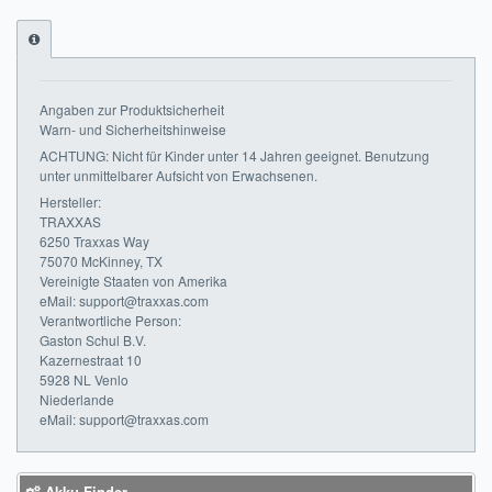
Impressum
FAQ
Angaben zur Produktsicherheit
ÜBER UNS
Warn- und Sicherheitshinweise
ACHTUNG: Nicht für Kinder unter 14 Jahren geeignet. Benutzung
Was wir bieten
unter unmittelbarer Aufsicht von Erwachsenen.
Hersteller:
Unsere Philosophie
TRAXXAS
6250 Traxxas Way
75070 McKinney, TX
KONTAKT
Vereinigte Staaten von Amerika
eMail: support@traxxas.com
MEIN KONTO
Verantwortliche Person:
Gaston Schul B.V.
WARENKORB
Kazernestraat 10
5928 NL Venlo
Niederlande
eMail: support@traxxas.com
Akku Finder