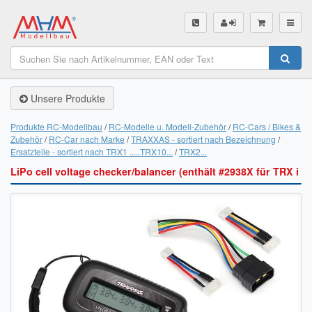
SHOP
Unsere Produkte
Unsere Produkte
Akku Finder
Produkte RC-Modellbau
RC-Modelle u. Modell-Zubehör
RC-Cars / Bikes &
Zubehör
RC-Car nach Marke
TRAXXAS - sortiert nach Bezeichnung
Servo Finder
Ersatzteile - sortiert nach TRX1 .....TRX10...
TRX2...
LiPo cell voltage checker/balancer (enthält #2938X für TRX i
BL-Motor Finder
Schiffsschrauben Finder
Räder Finder
Luftschrauben Finder
Sendungsverfolgung DHL