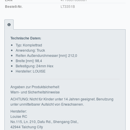
Bestell-Nr.
LT3351B
Impressum
FAQ
ÜBER UNS
Technische Daten:
Typ: Komplettrad
Was wir bieten
Anwendung: Truck
Reifen Außendurchmesser [mm]: 212,0
Unsere Philosophie
Breite [mm]: 98,4
Befestigung: 24mm Hex
KONTAKT
Hersteller: LOUISE
MEIN KONTO
Angaben zur Produktsicherheit
Warn- und Sicherheitshinweise
WARENKORB
ACHTUNG: Nicht für Kinder unter 14 Jahren geeignet. Benutzung
unter unmittelbarer Aufsicht von Erwachsenen.
Hersteller:
Louise RC
No.115, Ln. 210, Dafu Rd., Shengang Dist.,
42944 Taichung City