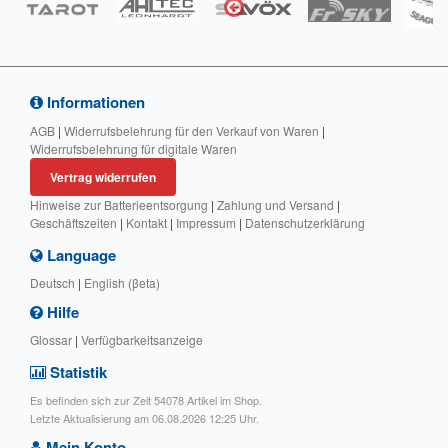
Informationen
AGB
|
Widerrufsbelehrung für den Verkauf von Waren
|
Widerrufsbelehrung für digitale Waren
Vertrag widerrufen
Hinweise zur Batterieentsorgung
|
Zahlung und Versand
|
Geschäftszeiten
|
Kontakt
|
Impressum
|
Datenschutzerklärung
Language
Deutsch
|
English (βeta)
Hilfe
Glossar
|
Verfügbarkeitsanzeige
Statistik
Es befinden sich zur Zeit 54078 Artikel im Shop.
Letzte Aktualisierung am 06.08.2026 12:25 Uhr.
Mein Konto