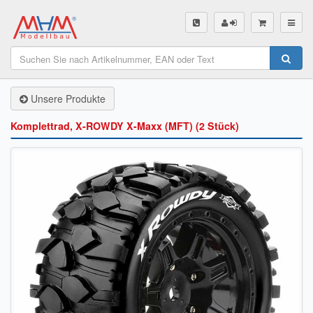
SHOP
Unsere Produkte
Unsere Produkte
Akku Finder
Komplettrad, X-ROWDY X-Maxx (MFT) (2 Stück)
Servo Finder
BL-Motor Finder
Schiffsschrauben Finder
Räder Finder
Luftschrauben Finder
Sendungsverfolgung DHL