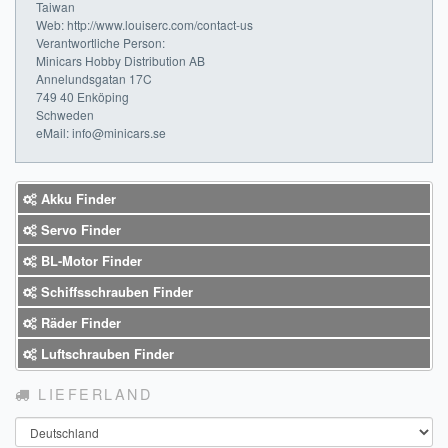
Taiwan
Web: http://www.louiserc.com/contact-us
Verantwortliche Person:
Minicars Hobby Distribution AB
Annelundsgatan 17C
749 40 Enköping
Schweden
eMail: info@minicars.se
Akku Finder
Servo Finder
BL-Motor Finder
Schiffsschrauben Finder
Räder Finder
Luftschrauben Finder
LIEFERLAND
Land