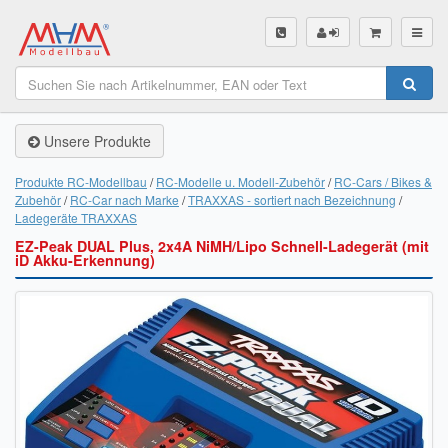
SHOP
Unsere Produkte
Unsere Produkte
Akku Finder
Produkte RC-Modellbau
RC-Modelle u. Modell-Zubehör
RC-Cars / Bikes &
Zubehör
RC-Car nach Marke
TRAXXAS - sortiert nach Bezeichnung
Servo Finder
Ladegeräte TRAXXAS
EZ-Peak DUAL Plus, 2x4A NiMH/Lipo Schnell-Ladegerät (mit
BL-Motor Finder
iD Akku-Erkennung)
Schiffsschrauben Finder
Räder Finder
Luftschrauben Finder
Sendungsverfolgung DHL