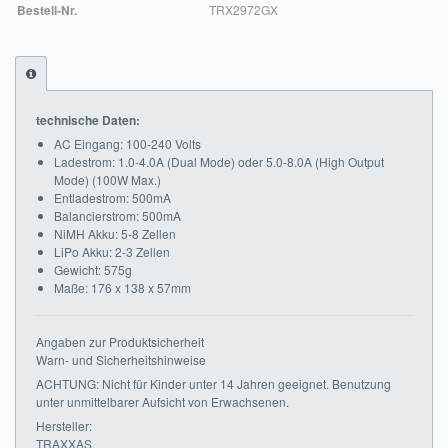
Bestell-Nr.
TRX2972GX
Impressum
FAQ
ÜBER UNS
technische Daten:
AC Eingang: 100-240 Volts
Was wir bieten
Ladestrom: 1.0-4.0A (Dual Mode) oder 5.0-8.0A (High Output
Mode) (100W Max.)
Unsere Philosophie
Entladestrom: 500mA
Balancierstrom: 500mA
NiMH Akku: 5-8 Zellen
KONTAKT
LiPo Akku: 2-3 Zellen
Gewicht: 575g
MEIN KONTO
Maße: 176 x 138 x 57mm
WARENKORB
Angaben zur Produktsicherheit
Warn- und Sicherheitshinweise
ACHTUNG: Nicht für Kinder unter 14 Jahren geeignet. Benutzung
unter unmittelbarer Aufsicht von Erwachsenen.
Hersteller:
TRAXXAS