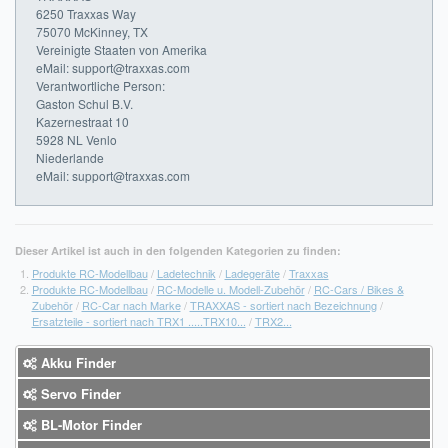
6250 Traxxas Way
75070 McKinney, TX
Vereinigte Staaten von Amerika
eMail: support@traxxas.com
Verantwortliche Person:
Gaston Schul B.V.
Kazernestraat 10
5928 NL Venlo
Niederlande
eMail: support@traxxas.com
Dieser Artikel ist auch in den folgenden Kategorien zu finden:
Produkte RC-Modellbau
/
Ladetechnik
/
Ladegeräte
/
Traxxas
Produkte RC-Modellbau
/
RC-Modelle u. Modell-Zubehör
/
RC-Cars / Bikes &
Zubehör
/
RC-Car nach Marke
/
TRAXXAS - sortiert nach Bezeichnung
/
Ersatzteile - sortiert nach TRX1 .....TRX10...
/
TRX2...
Akku Finder
Servo Finder
BL-Motor Finder