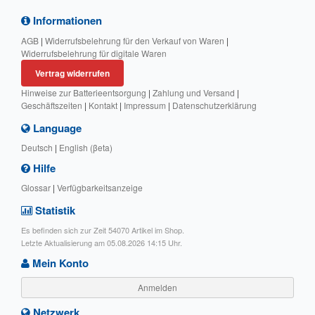
Informationen
AGB
|
Widerrufsbelehrung für den Verkauf von Waren
|
Widerrufsbelehrung für digitale Waren
Vertrag widerrufen
Hinweise zur Batterieentsorgung
|
Zahlung und Versand
|
Geschäftszeiten
|
Kontakt
|
Impressum
|
Datenschutzerklärung
Language
Deutsch
|
English (βeta)
Hilfe
Glossar
|
Verfügbarkeitsanzeige
Statistik
Es befinden sich zur Zeit 54070 Artikel im Shop.
Letzte Aktualisierung am 05.08.2026 14:15 Uhr.
Mein Konto
Anmelden
Netzwerk