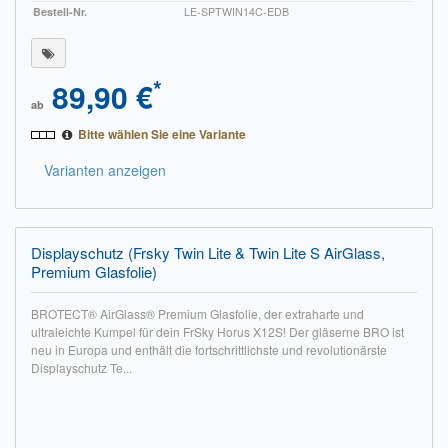
Bestell-Nr.
LE-SPTWIN14C-EDB
*
89,90 €
ab
Bitte wählen Sie eine Variante
Varianten anzeigen
Displayschutz (Frsky Twin Lite & Twin Lite S AirGlass,
Premium Glasfolie)
BROTECT® AirGlass® Premium Glasfolie, der extraharte und
ultraleichte Kumpel für dein FrSky Horus X12S! Der gläserne BRO ist
neu in Europa und enthält die fortschrittlichste und revolutionärste
Displayschutz Te...