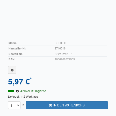
Marke
BROTECT
Hersteller-Nr.
2746518
Bestell-Nr.
SF24TWIN-P
EAN
4066208579959
*
5,97 €
Artikel ist lagernd
Lieferzeit: 1-2 Werktage
×
IN DEN WARENKORB