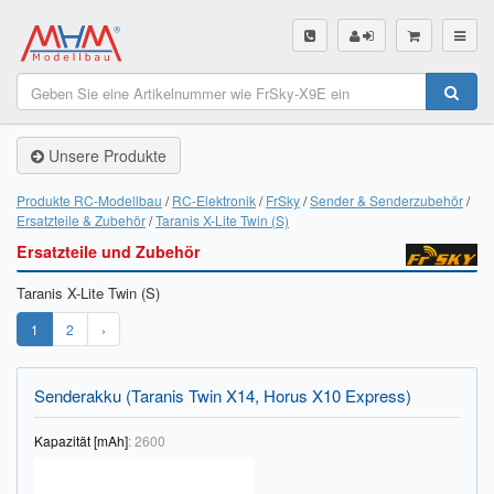
SHOP
Unsere Produkte
Unsere Produkte
Akku Finder
Produkte RC-Modellbau
RC-Elektronik
FrSky
Sender & Senderzubehör
Ersatzteile & Zubehör
Taranis X-Lite Twin (S)
Servo Finder
Ersatzteile und Zubehör
BL-Motor Finder
Taranis X-Lite Twin (S)
Schiffsschrauben Finder
1
2
›
Räder Finder
Senderakku (Taranis Twin X14, Horus X10 Express)
Luftschrauben Finder
Kapazität [mAh]
:
2600
Sendungsverfolgung DHL