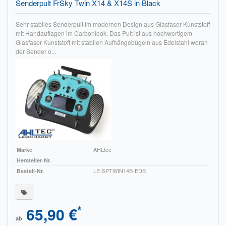
Senderpult FrSky Twin X14 & X14S in Black
Impressum
Sehr stabiles Senderpult im modernen Design aus Glasfaser-Kunststoff
mit Handauflagen im Carbonlook. Das Pult ist aus hochwertigem
FAQ
Glasfaser-Kunststoff mit stabilen Aufhängebügeln aus Edelstahl woran
der Sender o...
ÜBER UNS
Was wir bieten
Unsere Philosophie
KONTAKT
MEIN KONTO
Marke
AHLtec
Hersteller-Nr.
WARENKORB
Bestell-Nr.
LE-SPTWIN14B-EDB
*
65,90 €
ab