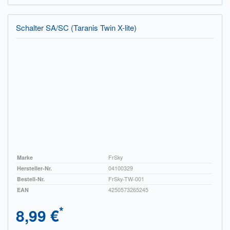
Schalter SA/SC (Taranis Twin X-lite)
Marke
FrSky
Hersteller-Nr.
04100329
Bestell-Nr.
FrSky-TW-001
EAN
4250573265245
*
8,99 €