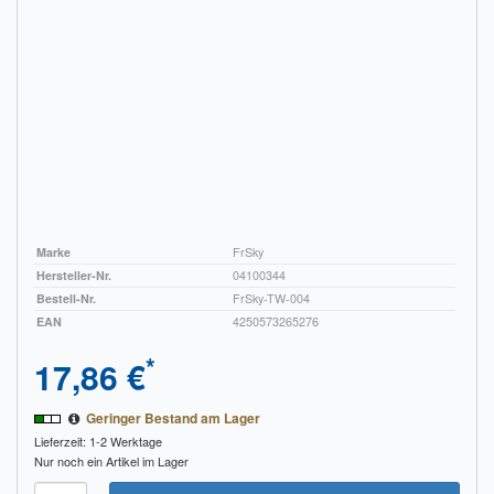
Marke
FrSky
Hersteller-Nr.
04100344
Bestell-Nr.
FrSky-TW-004
EAN
4250573265276
*
17,86 €
Geringer Bestand am Lager
Lieferzeit: 1-2 Werktage
Nur noch ein Artikel im Lager