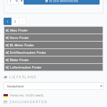
×
IN DEN WARENKORB
1
2
›
Akku Finder
Servo Finder
BL-Motor Finder
Schiffsschrauben Finder
Räder Finder
Luftschrauben Finder
LIEFERLAND
Land
Preise inkl. 19.00% MwSt.
ZAHLUNGSARTEN