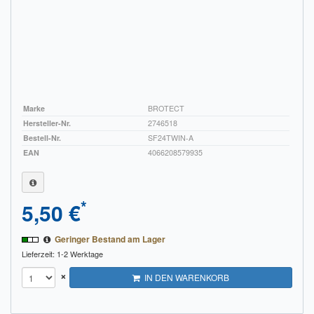
Marke
BROTECT
Hersteller-Nr.
2746518
Bestell-Nr.
SF24TWIN-A
EAN
4066208579935
*
5,50 €
Geringer Bestand am Lager
Lieferzeit: 1-2 Werktage
×
IN DEN WARENKORB