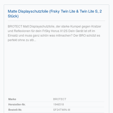
Matte Displayschutzfolie (Frsky Twin Lite & Twin Lite S, 2
Stück)
BROTECT Matt Displayschutzfolie, der starke Kumpel gegen Kratzer
und Reflexionen für dein FrSky Horus X12S Dein Gerät ist oft im
Einsatz und muss ganz schön was mitmachen? Der BRO schützt es
perfekt ohne zu stö...
Marke
BROTECT
Hersteller-Nr.
1946518
Bestell-Nr.
SF24TWIN-M