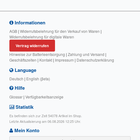
Informationen
AGB
|
Widerrufsbelehrung für den Verkauf von Waren
|
Widerrufsbelehrung für digitale Waren
Vertrag widerrufen
Hinweise zur Batterieentsorgung
|
Zahlung und Versand
|
Geschäftszeiten
|
Kontakt
|
Impressum
|
Datenschutzerklärung
Language
Deutsch
|
English (βeta)
Hilfe
Glossar
|
Verfügbarkeitsanzeige
Statistik
Es befinden sich zur Zeit 54078 Artikel im Shop.
Letzte Aktualisierung am 06.08.2026 12:25 Uhr.
Mein Konto