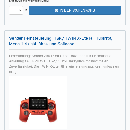
Nur noch ein Artikel im Lager
Impressum
×
IN DEN WARENKORB
FAQ
ÜBER UNS
Sender Fernsteuerung FrSky TWIN X-Lite RII, rubinrot,
Mode 1-4 (inkl. Akku und Softcase)
Was wir bieten
Lieferumfang: Sender Akku Soft-Case Downloadlink für deutsche
Unsere Philosophie
Anleitung OVERVIEW Dual-2,4GHz-Funksystem mit maximaler
Zuverlässigkeit Die TWIN X-Lite RII ist ein leistungsstarkes Funksystem
KONTAKT
mit g...
MEIN KONTO
WARENKORB