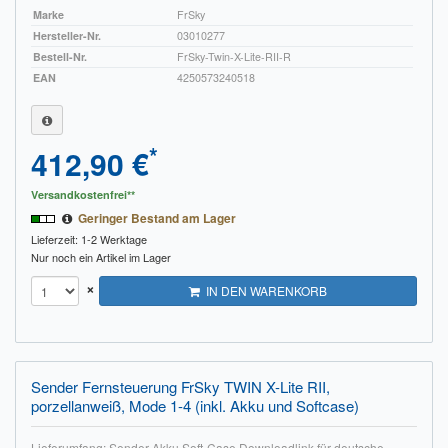
Marke
FrSky
Hersteller-Nr.
03010277
Bestell-Nr.
FrSky-Twin-X-Lite-RII-R
EAN
4250573240518
*
412,90 €
Versandkostenfrei**
Geringer Bestand am Lager
Lieferzeit: 1-2 Werktage
Nur noch ein Artikel im Lager
×
IN DEN WARENKORB
Sender Fernsteuerung FrSky TWIN X-Lite RII,
porzellanweiß, Mode 1-4 (inkl. Akku und Softcase)
Lieferumfang: Sender Akku Soft-Case Downloadlink für deutsche