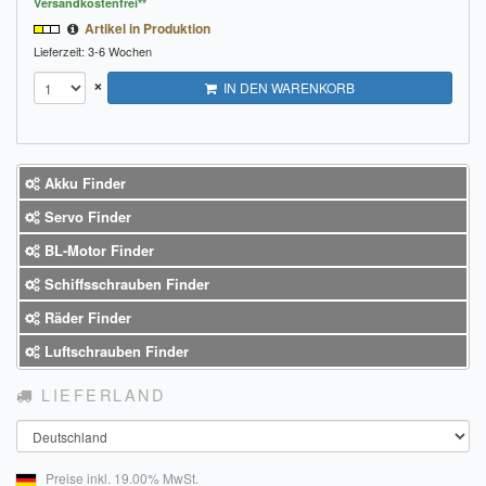
Versandkostenfrei**
Artikel in Produktion
Lieferzeit: 3-6 Wochen
×
IN DEN WARENKORB
Akku Finder
Servo Finder
BL-Motor Finder
Schiffsschrauben Finder
Räder Finder
Luftschrauben Finder
LIEFERLAND
Land
Preise inkl. 19.00% MwSt.