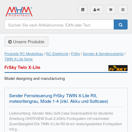
SHOP
Unsere Produkte
Unsere Produkte
Akku Finder
Produkte RC-Modellbau
RC-Elektronik
FrSky
Sender & Senderzubehör
TWIN X-Lite Serie
Servo Finder
FrSky Twin X-Lite
BL-Motor Finder
Model designing and manufacturing
Schiffsschrauben Finder
Sender Fernsteuerung FrSky TWIN X-Lite RII,
Räder Finder
meteoritengrau, Mode 1-4 (inkl. Akku und Softcase)
Luftschrauben Finder
Lieferumfang: Sender Akku Soft-Case Downloadlink für deutsche
Anleitung OVERVIEW Dual-2,4GHz-Funksystem mit maximaler
Zuverlässigkeit Die TWIN X-Lite RII ist ein leistungsstarkes Funksystem
Sendungsverfolgung DHL
mit g...