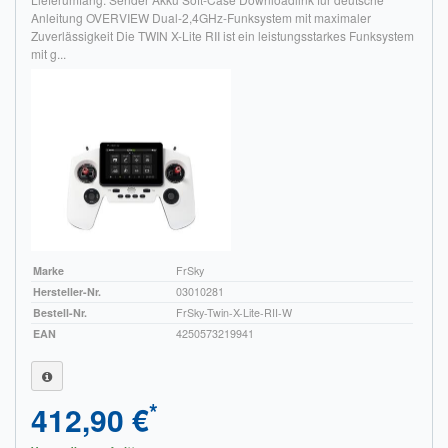
Anleitung OVERVIEW Dual-2,4GHz-Funksystem mit maximaler
Zuverlässigkeit Die TWIN X-Lite RII ist ein leistungsstarkes Funksystem
mit g...
Marke
FrSky
Hersteller-Nr.
03010281
Bestell-Nr.
FrSky-Twin-X-Lite-RII-W
EAN
4250573219941
*
412,90 €