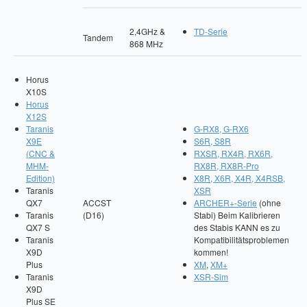
2,4GHz &
TD-Serie
Tandem
868 MHz
Horus
X10S
Horus
X12S
Taranis
G-RX8, G-RX6
X9E
S6R, S8R
(CNC &
RXSR, RX4R, RX6R,
MHM-
RX8R, RX8R-Pro
Edition)
X8R, X6R, X4R, X4RSB,
Taranis
XSR
QX7
ACCST
ARCHER+-Serie
(ohne
Taranis
(D16)
Stabi) Beim Kalibrieren
QX7 S
des Stabis KANN es zu
Taranis
Kompatibilitätsproblemen
X9D
kommen!
Plus
XM
,
XM+
Taranis
XSR-Sim
X9D
Plus SE