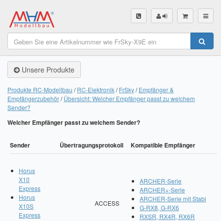
SHOP
Unsere Produkte
Unsere Produkte
Akku Finder
Produkte RC-Modellbau
RC-Elektronik
FrSky
Empfänger &
Empfängerzubehör
Übersicht: Welcher Empfänger passt zu welchem
Servo Finder
Sender?
Welcher Empfänger passt zu welchem Sender?
BL-Motor Finder
Schiffsschrauben Finder
Sender
Übertragungsprotokoll
Kompatible Empfänger
Räder Finder
Horus
X10
ARCHER-Serie
Luftschrauben Finder
Express
ARCHER+-Serie
Horus
ARCHER-Serie mit Stabi
ACCESS
X10S
Sendungsverfolgung DHL
G-RX8, G-RX6
Express
RXSR, RX4R, RX6R