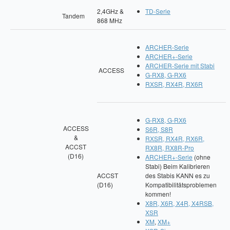
2,4GHz &
TD-Serie
Tandem
868 MHz
ARCHER-Serie
ARCHER+-Serie
ARCHER-Serie mit Stabi
ACCESS
G-RX8, G-RX6
RXSR, RX4R, RX6R
G-RX8, G-RX6
ACCESS
S6R, S8R
&
RXSR, RX4R, RX6R,
ACCST
RX8R, RX8R-Pro
(D16)
ARCHER+-Serie
(ohne
Stabi) Beim Kalibrieren
ACCST
des Stabis KANN es zu
(D16)
Kompatibilitätsproblemen
kommen!
X8R, X6R, X4R, X4RSB,
XSR
XM
,
XM+