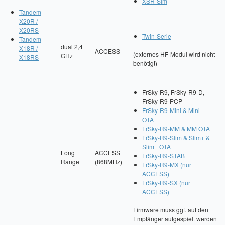
XSR-Sim
Tandem
X20R /
X20RS
Twin-Serie
Tandem
dual 2,4
X18R /
ACCESS
(externes HF-Modul wird nicht
GHz
X18RS
benötigt)
FrSky-R9, FrSky-R9-D,
FrSky-R9-PCP
FrSky-R9-Mini & Mini
OTA
FrSky-R9-MM & MM OTA
FrSky-R9-Slim & Slim+ &
Slim+ OTA
Long
ACCESS
FrSky-R9-STAB
Range
(868MHz)
FrSky-R9-MX (nur
ACCESS)
FrSky-R9-SX (nur
ACCESS)
Firmware muss ggf. auf den
Empfänger aufgespielt werden