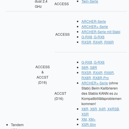
dual 2,4
Twin-Serie
ACCESS
GHz
ARCHER-Serie
ARCHER+-Serie
ARCHER-Serie mit Stabi
ACCESS
G-RX8, G-RX6
RXSR, RX4R, RX6R
G-RX8, G-RX6
ACCESS
S6R, S8R
&
RXSR, RX4R, RX6R,
ACCST
RX8R, RX8R-Pro
(D16)
ARCHER+-Serie
(ohne
Stabi) Beim Kalibrieren
ACCST
des Stabis KANN es zu
(D16)
Kompatibilitätsproblemen
kommen!
X8R, X6R, X4R, X4RSB,
XSR
XM
,
XM+
XSR-Sim
Tandem