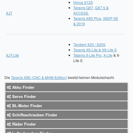
Horus X12S
Taranis QX7, QX7 S &
XJT
ACCESS
Taranis X9D Plus, X9DP SE
& 2019
Tandem X20 / X20S
Taranis X9-Lite & X9-Lite S
XJT-Lite
Tatanis X-Lite Pro
,
X-Lite
& X-
Lite S
Die
Taranis X9E (CNC & MHM-Edition)
besitzt keinen Modulschacht.
Akku Finder
Servo Finder
BL-Motor Finder
Schiffsschrauben Finder
Räder Finder