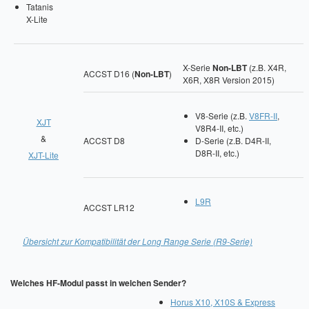
Tatanis
X-Lite
X-Serie
Non-LBT
(z.B. X4R,
ACCST D16 (
Non-LBT
)
X6R, X8R Version 2015)
V8-Serie (z.B.
V8FR-II
,
XJT
V8R4-II, etc.)
&
ACCST D8
D-Serie (z.B. D4R-II,
D8R-II, etc.)
XJT-Lite
L9R
ACCST LR12
Übersicht zur Kompatibilität der Long Range Serie (R9-Serie)
Welches HF-Modul passt in welchen Sender?
Horus X10, X10S & Express