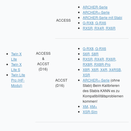
ARCHER-Serie
Impressum
ARCHER+-Serie
ARCHER-Serie mit Stabi
ACCESS
FAQ
G-RX8, G-RX6
RXSR, RX4R, RX6R
ÜBER UNS
Was wir bieten
G-RX8, G-RX6
ACCESS
Twin X
S6R, S8R
Unsere Philosophie
&
Lite
RXSR, RX4R, RX6R,
ACCST
Twin X
RX8R, RX8R-Pro
(D16)
Lite S
X8R, X6R, X4R, X4RSB,
KONTAKT
Twin Lite
XSR
Pro (HF-
ACCST
ARCHER+-Serie
(ohne
MEIN KONTO
Modul)
(D16)
Stabi) Beim Kalibrieren
des Stabis KANN es zu
WARENKORB
Kompatibilitätsproblemen
kommen!
XM
,
XM+
XSR-Sim