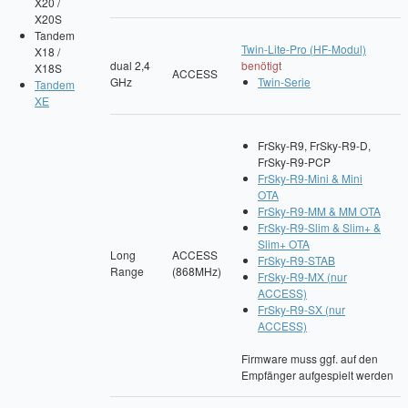
X20 /
X20S
Tandem
Twin-Lite-Pro (HF-Modul)
X18 /
dual 2,4
benötigt
X18S
ACCESS
GHz
Twin-Serie
Tandem
XE
FrSky-R9, FrSky-R9-D,
FrSky-R9-PCP
FrSky-R9-Mini & Mini
OTA
FrSky-R9-MM & MM OTA
FrSky-R9-Slim & Slim+ &
Slim+ OTA
Long
ACCESS
FrSky-R9-STAB
Range
(868MHz)
FrSky-R9-MX (nur
ACCESS)
FrSky-R9-SX (nur
ACCESS)
Firmware muss ggf. auf den
Empfänger aufgespielt werden