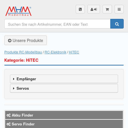
SHOP
Unsere Produkte
Unsere Produkte
Akku Finder
Produkte RC-Modellbau
RC-Elektronik
HiTEC
Kategorie: HiTEC
Servo Finder
BL-Motor Finder
Empfänger
Schiffsschrauben Finder
Servos
Räder Finder
Luftschrauben Finder
Akku Finder
Sendungsverfolgung DHL
Servo Finder