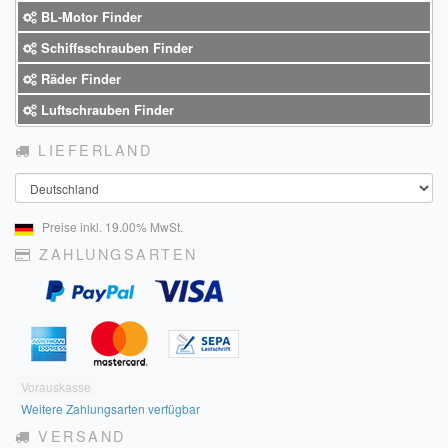
Sendungsverfolgung DPD
BL-Motor Finder
Schiffsschrauben Finder
Verfügbarkeitsanzeige
Räder Finder
Zahlung und Versand
Luftschrauben Finder
Widerrufsrecht
LIEFERLAND
Land
Widerrufsbelehrung für den Verkauf von Waren / Muster-
Widerrufsformular
Preise inkl. 19.00% MwSt.
Widerrufsbelehrung für digitale Waren / Muster-
ZAHLUNGSARTEN
Widerrufsformular
AGB und Kundeninformationen
Datenschutzerklärung
Vorauskasse
Hinweise zur Batterieentsorgung
Weitere Zahlungsarten verfügbar
VERSAND
Geschäftszeiten