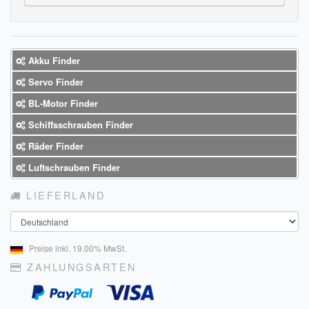
Sendungsverfolgung DPD
Verfügbarkeitsanzeige
Akku Finder
Zahlung und Versand
Servo Finder
Widerrufsrecht
BL-Motor Finder
Schiffsschrauben Finder
Widerrufsbelehrung für den Verkauf von Waren / Muster-
Widerrufsformular
Räder Finder
Luftschrauben Finder
Widerrufsbelehrung für digitale Waren / Muster-
Widerrufsformular
LIEFERLAND
AGB und Kundeninformationen
Land
Datenschutzerklärung
Preise inkl. 19.00% MwSt.
ZAHLUNGSARTEN
Hinweise zur Batterieentsorgung
Geschäftszeiten