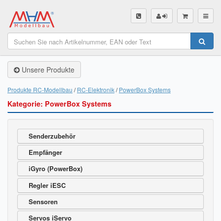
SHOP
Unsere Produkte
Unsere Produkte
Akku Finder
Produkte RC-Modellbau
RC-Elektronik
PowerBox Systems
Kategorie: PowerBox Systems
Servo Finder
BL-Motor Finder
Senderzubehör
Schiffsschrauben Finder
Empfänger
Räder Finder
iGyro (PowerBox)
Regler iESC
Luftschrauben Finder
Sensoren
Sendungsverfolgung DHL
Servos iServo