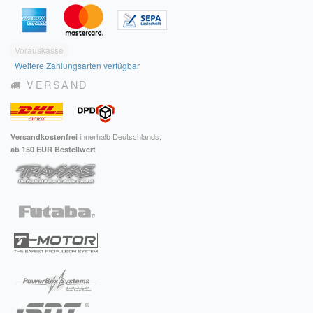
Impressum
FAQ
Vorauskasse
Weitere Zahlungsarten verfügbar
ÜBER UNS
VERSAND
Was wir bieten
innerhalb Deutschlands,
Versandkostenfrei
Unsere Philosophie
ab 150 EUR Bestellwert
KONTAKT
MEIN KONTO
WARENKORB