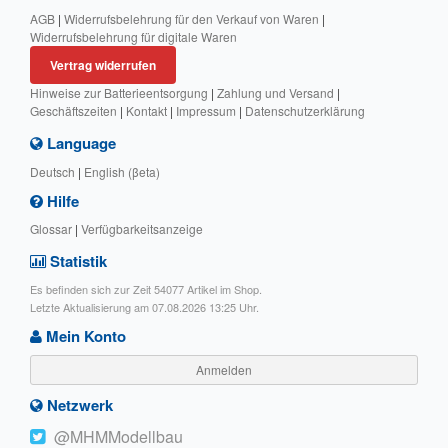
AGB
|
Widerrufsbelehrung für den Verkauf von Waren
|
Widerrufsbelehrung für digitale Waren
Vertrag widerrufen
Hinweise zur Batterieentsorgung
|
Zahlung und Versand
|
Geschäftszeiten
|
Kontakt
|
Impressum
|
Datenschutzerklärung
Language
Deutsch
|
English (βeta)
Hilfe
Glossar
|
Verfügbarkeitsanzeige
Statistik
Es befinden sich zur Zeit 54077 Artikel im Shop.
Letzte Aktualisierung am 07.08.2026 13:25 Uhr.
Mein Konto
Anmelden
Netzwerk
@MHMModellbau