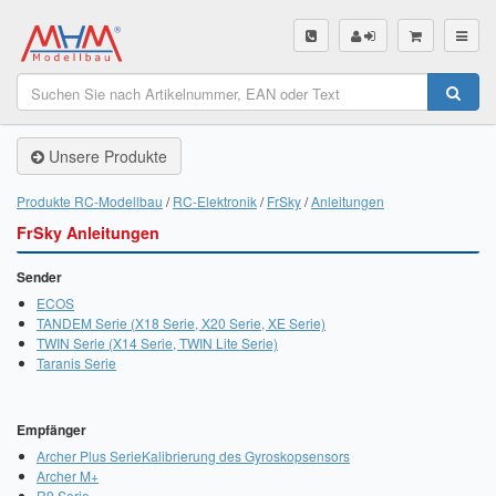
SHOP
Unsere Produkte
Unsere Produkte
Akku Finder
Produkte RC-Modellbau
RC-Elektronik
FrSky
Anleitungen
FrSky Anleitungen
Servo Finder
Sender
BL-Motor Finder
ECOS
TANDEM Serie (X18 Serie, X20 Serie, XE Serie)
Schiffsschrauben Finder
TWIN Serie (X14 Serie, TWIN Lite Serie)
Taranis Serie
Räder Finder
Luftschrauben Finder
Empfänger
Archer Plus Serie
Kalibrierung des Gyroskopsensors
Sendungsverfolgung DHL
Archer M+
R9 Serie