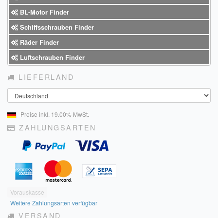
BL-Motor Finder
Impressum
Schiffsschrauben Finder
FAQ
Räder Finder
ÜBER UNS
Luftschrauben Finder
LIEFERLAND
Was wir bieten
Land
Unsere Philosophie
Preise inkl. 19.00% MwSt.
KONTAKT
ZAHLUNGSARTEN
MEIN KONTO
WARENKORB
Vorauskasse
Weitere Zahlungsarten verfügbar
VERSAND