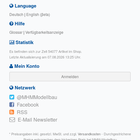
Language
Deutsch
|
English (βeta)
Hilfe
Glossar
|
Verfügbarkeitsanzeige
Statistik
Es befinden sich zur Zeit 54077 Artikel im Shop.
Letzte Aktualisierung am 07.08.2026 13:25 Uhr.
Mein Konto
Anmelden
Netzwerk
@MHMModellbau
Facebook
RSS
E-Mail Newsletter
* Preisangaben inkl. gesetzl. MwSt. und zzgl.
Versandkosten
- Durchgestrichene
Preise entsprechen dem bisherigen Preis bei MHM-Modellbau