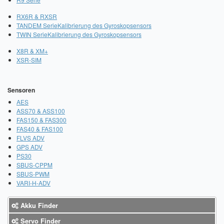
Sendungsverfolgung DPD
RX6R & RXSR
TANDEM Serie
Kalibrierung des Gyroskopsensors
Verfügbarkeitsanzeige
TWIN Serie
Kalibrierung des Gyroskopsensors
Zahlung und Versand
X8R & XM+
XSR-SIM
Widerrufsrecht
Sensoren
Widerrufsbelehrung für den Verkauf von Waren / Muster-
AES
Widerrufsformular
ASS70 & ASS100
FAS150 & FAS300
Widerrufsbelehrung für digitale Waren / Muster-
FAS40 & FAS100
Widerrufsformular
FLVS ADV
GPS ADV
AGB und Kundeninformationen
PS30
SBUS-CPPM
SBUS-PWM
Datenschutzerklärung
VARI-H-ADV
Hinweise zur Batterieentsorgung
Akku Finder
Geschäftszeiten
Servo Finder