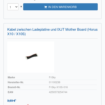
×
IN DEN WARENKORB
Kabel zwischen Ladeplatine und IXJT Mother Board (Horus
X10 / X10S)
Marke
FrSky
Hersteller-Nr.
01100238
Bestell-Nr.
FrSky-X10S-016
EAN
4250573254744
*
3,03 €