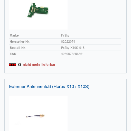
Marke
FrSky
Hersteller-Nr.
02022074
Bestell-Nr.
FrSky-X10S-018
EAN
4250573256861
nicht mehr lieferbar
Externer Antennenfuß (Horus X10 / X10S)