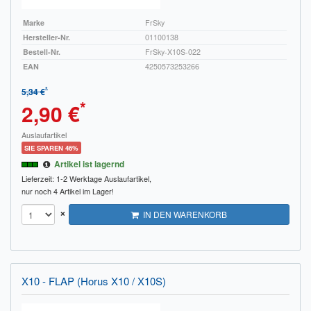
Marke
FrSky
Hersteller-Nr.
01100138
Bestell-Nr.
FrSky-X10S-022
EAN
4250573253266
*
5,34 €
*
2,90 €
Auslaufartikel
SIE SPAREN 46%
Artikel ist lagernd
Lieferzeit: 1-2 Werktage
Auslaufartikel,
nur noch 4 Artikel im Lager!
×
IN DEN WARENKORB
X10 - FLAP (Horus X10 / X10S)