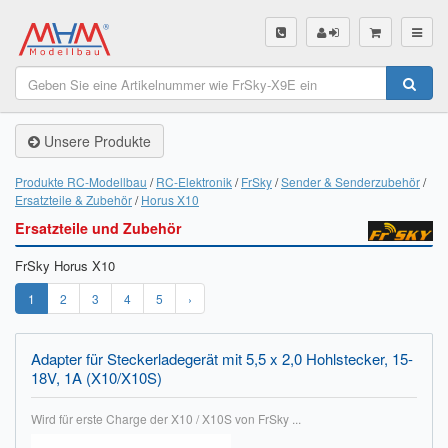
SHOP
Unsere Produkte
Unsere Produkte
Akku Finder
Produkte RC-Modellbau
RC-Elektronik
FrSky
Sender & Senderzubehör
Ersatzteile & Zubehör
Horus X10
Servo Finder
Ersatzteile und Zubehör
BL-Motor Finder
FrSky Horus X10
Schiffsschrauben Finder
1
2
3
4
5
›
Räder Finder
Adapter für Steckerladegerät mit 5,5 x 2,0 Hohlstecker, 15-
18V, 1A (X10/X10S)
Luftschrauben Finder
Wird für erste Charge der X10 / X10S von FrSky ...
Sendungsverfolgung DHL