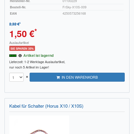
Hersteller-Nr.
01100229
Bestell-Nr.
FrSky-X10S-009
EAN
4250573256168
*
2,32 €
*
1,50 €
Auslaufartikel
SIE SPAREN 35%
Artikel ist lagernd
Lieferzeit: 1-2 Werktage
Auslaufartikel,
nur noch 5 Artikel im Lager!
×
IN DEN WARENKORB
Kabel für Schalter (Horus X10 / X10S)