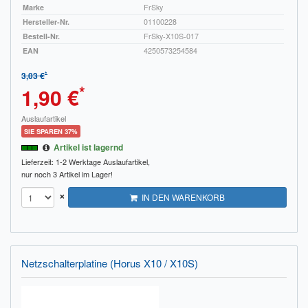
Marke
FrSky
Hersteller-Nr.
01100228
Bestell-Nr.
FrSky-X10S-017
EAN
4250573254584
*
3,03 €
*
1,90 €
Auslaufartikel
SIE SPAREN 37%
Artikel ist lagernd
Lieferzeit: 1-2 Werktage
Auslaufartikel,
nur noch 3 Artikel im Lager!
×
IN DEN WARENKORB
Netzschalterplatine (Horus X10 / X10S)