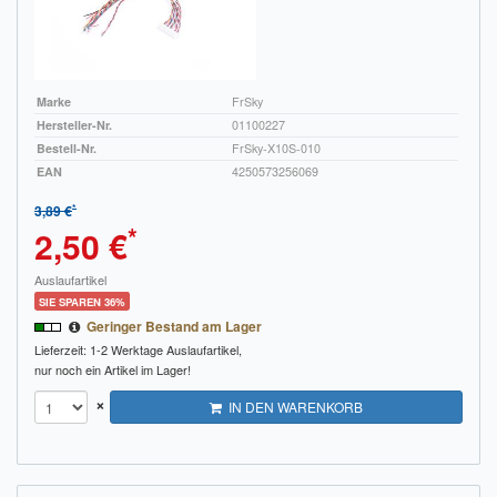
Marke
FrSky
Hersteller-Nr.
01100227
Bestell-Nr.
FrSky-X10S-010
EAN
4250573256069
*
3,89 €
*
2,50 €
Auslaufartikel
SIE SPAREN 36%
Geringer Bestand am Lager
Lieferzeit: 1-2 Werktage
Auslaufartikel,
nur noch ein Artikel im Lager!
×
IN DEN WARENKORB