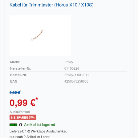
Kabel für Trimmtaster (Horus X10 / X10S)
Marke
FrSky
Hersteller-Nr.
01100226
Bestell-Nr.
FrSky-X10S-011
EAN
4250573256038
*
2,32 €
*
0,99 €
Auslaufartikel
SIE SPAREN 57%
Artikel ist lagernd
Lieferzeit: 1-2 Werktage
Auslaufartikel,
nur noch 2 Artikel im Lager!