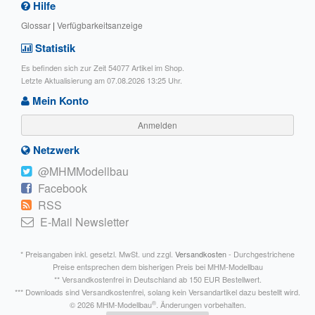
Hilfe
Glossar
|
Verfügbarkeitsanzeige
Statistik
Es befinden sich zur Zeit 54077 Artikel im Shop.
Letzte Aktualisierung am 07.08.2026 13:25 Uhr.
Mein Konto
Anmelden
Netzwerk
@MHMModellbau
Facebook
RSS
E-Mail Newsletter
* Preisangaben inkl. gesetzl. MwSt. und zzgl.
Versandkosten
- Durchgestrichene
Preise entsprechen dem bisherigen Preis bei MHM-Modellbau
** Versandkostenfrei in Deutschland ab 150 EUR Bestellwert.
*** Downloads sind Versandkostenfrei, solang kein Versandartikel dazu bestellt wird.
®
© 2026 MHM-Modellbau
. Änderungen vorbehalten.