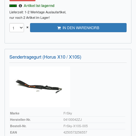
Artikel ist lagernd
Impressum
Lieferzeit: 1-2 Werktage
Auslaufartikel,
nur noch 2 Artikel im Lager!
FAQ
×
IN DEN WARENKORB
ÜBER UNS
Was wir bieten
Sendertragegurt (Horus X10 / X10S)
Unsere Philosophie
KONTAKT
MEIN KONTO
WARENKORB
Marke
FrSky
Hersteller-Nr.
04100042ZJ
Bestell-Nr.
FrSky-X10S-005
EAN
4250573256557