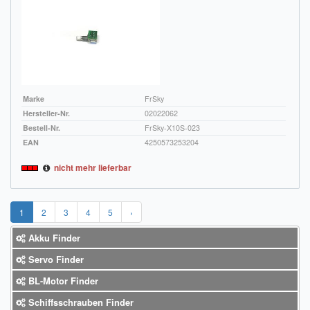
Marke
FrSky
Hersteller-Nr.
02022062
Bestell-Nr.
FrSky-X10S-023
EAN
4250573253204
nicht mehr lieferbar
1
2
3
4
5
›
Akku Finder
Servo Finder
BL-Motor Finder
Schiffsschrauben Finder