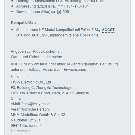
Hintergrundbeleuchtete LCD-Auflösung: 128*64 Pixel
Abmessung (LxBxH) ca. [mm]: 184x170x101
Gewicht (ohne Akku) ca. [g]: 505
Kompatibilität:
über internes HF-Modul kompatibel mit FrSky-FrSky-
ACCST
D16 und
ACCESS
Empfängern (siehe
Übersicht
)
Angaben zur Produktsicherheit
Warn- und Sicherheitshinweise
ACHTUNG: Nicht für Kinder unter 14 Jahren geeignet. Benutzung
unter unmittelbarer Aufsicht von Erwachsenen.
Hersteller:
FrSky Electronic Co., Ltd
F3, Building C, Zhongxiu Technology
Park, No.3 Yuanxi Road, Wuxi, 214125, Jiangsu
China
eMail: frsky@frsky-rc.com
Verantwortliche Person:
MHM-Modellbau GmbH & Co. KG
Neudorfer Str. 281F
09474 Crottendorf
Deutschland