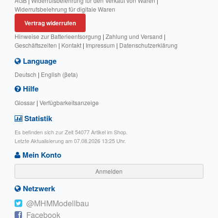
AGB
|
Widerrufsbelehrung für den Verkauf von Waren
|
Widerrufsbelehrung für digitale Waren
Vertrag widerrufen
Hinweise zur Batterieentsorgung
|
Zahlung und Versand
|
Geschäftszeiten
|
Kontakt
|
Impressum
|
Datenschutzerklärung
Language
Deutsch
|
English (βeta)
Hilfe
Glossar
|
Verfügbarkeitsanzeige
Statistik
Es befinden sich zur Zeit 54077 Artikel im Shop.
Letzte Aktualisierung am 07.08.2026 13:25 Uhr.
Mein Konto
Anmelden
Netzwerk
@MHMModellbau
Facebook