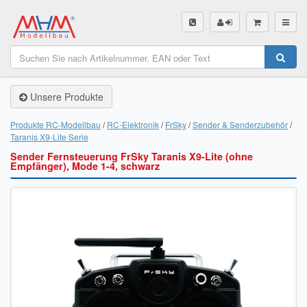
SHOP
Unsere Produkte
Unsere Produkte
Akku Finder
Produkte RC-Modellbau
RC-Elektronik
FrSky
Sender & Senderzubehör
Taranis X9-Lite Serie
Servo Finder
Sender Fernsteuerung FrSky Taranis X9-Lite (ohne
Empfänger), Mode 1-4, schwarz
BL-Motor Finder
Schiffsschrauben Finder
Räder Finder
Luftschrauben Finder
Sendungsverfolgung DHL