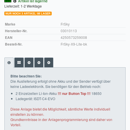
Artikel ist lagernd
Lieferzeit: 1-2 Werktage
Impressum
NUR NOCH 3 ARTIKEL IM LAGER
FAQ
Marke
FrSky
Hersteller-Nr.
03010113
ÜBER UNS
EAN
4250573259008
Bestell-Nr.
FrSky-X9-Lite-bk
Was wir bieten
Unsere Philosophie
KONTAKT
Bitte beachten Sie:
Die Auslieferung erfolgt ohne Akku und der Sender verfügt über
MEIN KONTO
keine Ladeelektronik. Sie benötigen für den Betrieb noch:
2 Einzelzellen Li-Ion-Akku
!!! nur Button Top !!!
18650
WARENKORB
Ladegerät: ISDT-C4-EVO
Diese Anlage bietet die Möglichkeit, sämtliche Werte individuell
einstellen zu können.
Grundkenntnisse in der Anlagenprogrammierung sind daher von
Vorteil.