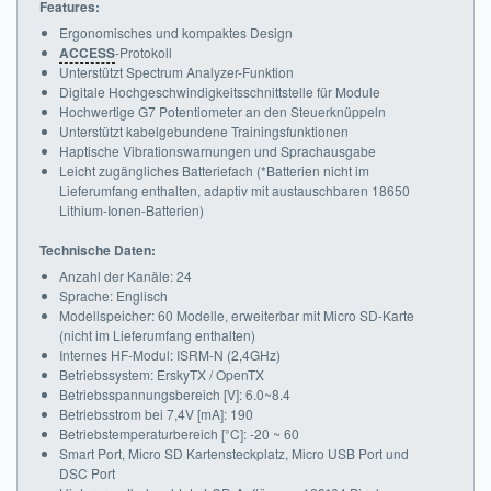
Features:
Ergonomisches und kompaktes Design
ACCESS
-Protokoll
Unterstützt Spectrum Analyzer-Funktion
Digitale Hochgeschwindigkeitsschnittstelle für Module
Hochwertige G7 Potentiometer an den Steuerknüppeln
Unterstützt kabelgebundene Trainingsfunktionen
Haptische Vibrationswarnungen und Sprachausgabe
Leicht zugängliches Batteriefach (*Batterien nicht im
Lieferumfang enthalten, adaptiv mit austauschbaren 18650
Lithium-Ionen-Batterien)
Technische Daten:
Anzahl der Kanäle: 24
Sprache: Englisch
Modellspeicher: 60 Modelle, erweiterbar mit Micro SD-Karte
(nicht im Lieferumfang enthalten)
Internes HF-Modul: ISRM-N (2,4GHz)
Betriebssystem: ErskyTX / OpenTX
Betriebsspannungsbereich [V]: 6.0~8.4
Betriebsstrom bei 7,4V [mA]: 190
Betriebstemperaturbereich [°C]: -20 ~ 60
Smart Port, Micro SD Kartensteckplatz, Micro USB Port und
DSC Port