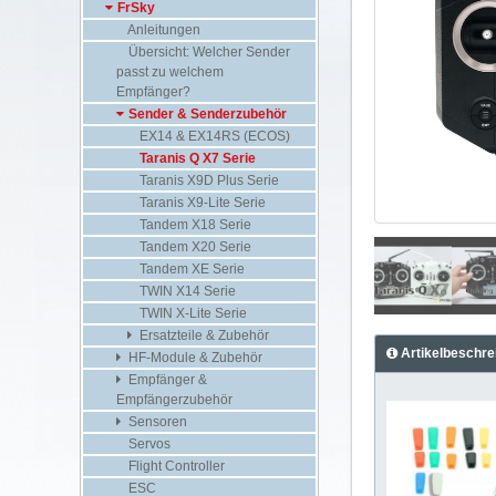
FrSky
Anleitungen
Übersicht: Welcher Sender
passt zu welchem
Empfänger?
Sender & Senderzubehör
EX14 & EX14RS (ECOS)
Taranis Q X7 Serie
Taranis X9D Plus Serie
Taranis X9-Lite Serie
Tandem X18 Serie
Tandem X20 Serie
Tandem XE Serie
TWIN X14 Serie
TWIN X-Lite Serie
Ersatzteile & Zubehör
Artikelbeschre
HF-Module & Zubehör
Empfänger &
Empfängerzubehör
Sensoren
Servos
Flight Controller
ESC