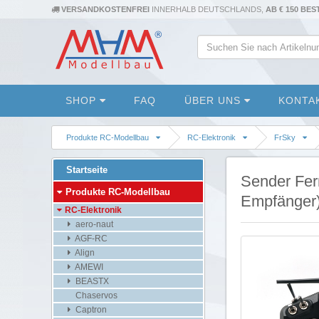
VERSANDKOSTENFREI
INNERHALB DEUTSCHLANDS,
AB € 150 BE
SHOP
FAQ
ÜBER UNS
KONTA
Produkte RC-Modellbau
RC-Elektronik
FrSky
Startseite
Sender Fer
Produkte RC-Modellbau
Empfänger)
RC-Elektronik
aero-naut
AGF-RC
Align
AMEWI
BEASTX
Chaservos
Captron