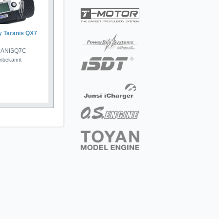
y Taranis QX7
ARANISQ7C
unbekannt