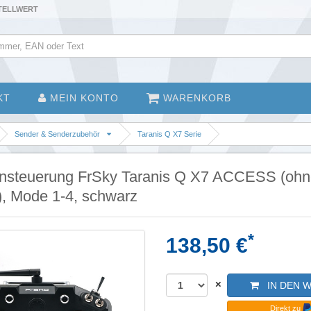
STELLWERT
KT
MEIN KONTO
WARENKORB
Sender & Senderzubehör
Taranis Q X7 Serie
nsteuerung FrSky Taranis Q X7 ACCESS (oh
, Mode 1-4, schwarz
*
138,50 €
×
IN DEN 
Direkt zu