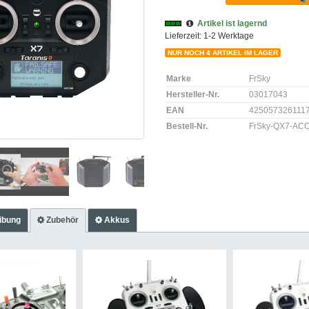
Artikel ist lagernd
Lieferzeit: 1-2 Werktage
NUR NOCH 4 ARTIKEL IM LAGER
Marke
FrSky
Hersteller-Nr.
03017043
EAN
425057326111
Bestell-Nr.
FrSky-QX7-AC
ibung
Zubehör
Akkus