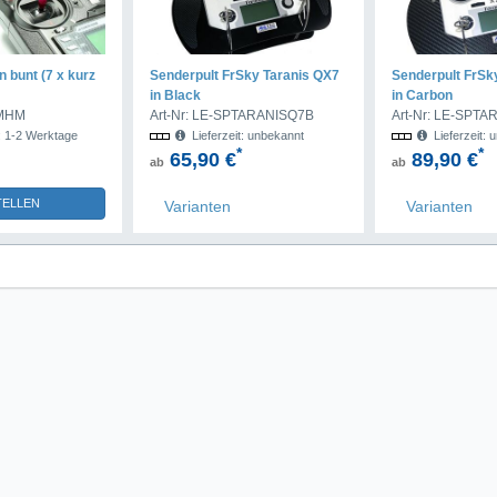
 bunt (7 x kurz
Senderpult FrSky Taranis QX7
Senderpult FrSk
in Black
in Carbon
-MHM
Art-Nr: LE-SPTARANISQ7B
Art-Nr: LE-SPT
t: 1-2 Werktage
Lieferzeit: unbekannt
Lieferzeit: 
*
*
65,90 €
89,90 €
ab
ab
TELLEN
Varianten
Varianten