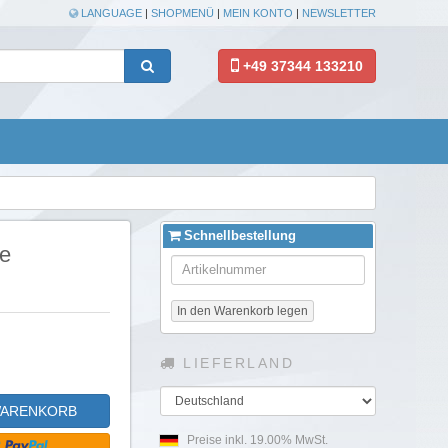
LANGUAGE
|
SHOPMENÜ
|
MEIN KONTO
|
NEWSLETTER
+49 37344 133210
Schnellbestellung
ne
In den Warenkorb legen
LIEFERLAND
Land
WARENKORB
Preise inkl. 19.00% MwSt.