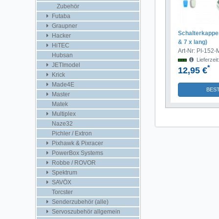
Zubehör
Futaba
Graupner
Schalterkappen
Hacker
& 7 x lang)
HiTEC
Art-Nr: PI-152
Hubsan
Lieferzei
JETImodel
*
12,95 €
Krick
Made4E
BES
Master
Matek
Multiplex
Naze32
Pichler / Extron
Pixhawk & Pixracer
PowerBox Systems
Robbe / ROVOR
Spektrum
SAVÖX
Torcster
Senderzubehör (alle)
Servoszubehör allgemein