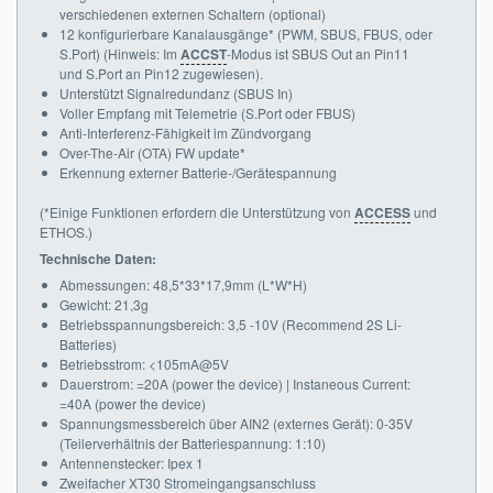
verschiedenen externen Schaltern (optional)
12 konfigurierbare Kanalausgänge* (PWM, SBUS, FBUS, oder
S.Port) (Hinweis: Im
ACCST
-Modus ist SBUS Out an Pin11
und S.Port an Pin12 zugewiesen).
Unterstützt Signalredundanz (SBUS In)
Voller Empfang mit Telemetrie (S.Port oder FBUS)
Anti-Interferenz-Fähigkeit im Zündvorgang
Over-The-Air (OTA) FW update*
Erkennung externer Batterie-/Gerätespannung
(*Einige Funktionen erfordern die Unterstützung von
ACCESS
und
ETHOS.)
Technische Daten:
Abmessungen: 48,5*33*17,9mm (L*W*H)
Gewicht: 21,3g
Betriebsspannungsbereich: 3,5 -10V (Recommend 2S Li-
Batteries)
Betriebsstrom: <105mA@5V
Dauerstrom: =20A (power the device) | Instaneous Current:
=40A (power the device)
Spannungsmessbereich über AIN2 (externes Gerät): 0-35V
(Teilerverhältnis der Batteriespannung: 1:10)
Antennenstecker: Ipex 1
Zweifacher XT30 Stromeingangsanschluss