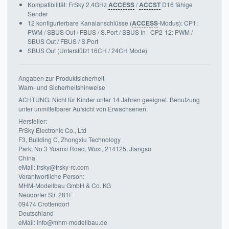
Kompatibilität: FrSky 2,4GHz
ACCESS
/
ACCST
D16 fähige
Sender
12 konfigurierbare Kanalanschlüsse (
ACCESS
-Modus): CP1:
PWM / SBUS Out / FBUS / S.Port / SBUS In | CP2-12: PWM /
SBUS Out / FBUS / S.Port
SBUS Out (Unterstützt 16CH / 24CH Mode)
Angaben zur Produktsicherheit
Warn- und Sicherheitshinweise
ACHTUNG: Nicht für Kinder unter 14 Jahren geeignet. Benutzung
unter unmittelbarer Aufsicht von Erwachsenen.
Hersteller:
FrSky Electronic Co., Ltd
F3, Building C, Zhongxiu Technology
Park, No.3 Yuanxi Road, Wuxi, 214125, Jiangsu
China
eMail: frsky@frsky-rc.com
Verantwortliche Person:
MHM-Modellbau GmbH & Co. KG
Neudorfer Str. 281F
09474 Crottendorf
Deutschland
eMail: info@mhm-modellbau.de