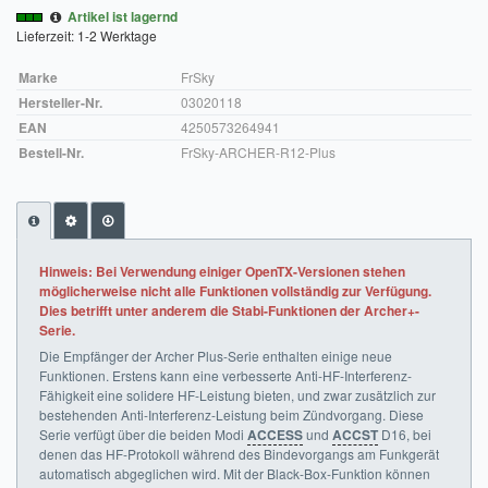
Artikel ist lagernd
Impressum
Lieferzeit: 1-2 Werktage
Marke
FrSky
FAQ
Hersteller-Nr.
03020118
ÜBER UNS
EAN
4250573264941
Bestell-Nr.
FrSky-ARCHER-R12-Plus
Was wir bieten
Unsere Philosophie
KONTAKT
Hinweis: Bei Verwendung einiger OpenTX-Versionen stehen
möglicherweise nicht alle Funktionen vollständig zur Verfügung.
MEIN KONTO
Dies betrifft unter anderem die Stabi-Funktionen der Archer+-
Serie.
WARENKORB
Die Empfänger der Archer Plus-Serie enthalten einige neue
Funktionen. Erstens kann eine verbesserte Anti-HF-Interferenz-
Fähigkeit eine solidere HF-Leistung bieten, und zwar zusätzlich zur
bestehenden Anti-Interferenz-Leistung beim Zündvorgang. Diese
Serie verfügt über die beiden Modi
ACCESS
und
ACCST
D16, bei
denen das HF-Protokoll während des Bindevorgangs am Funkgerät
automatisch abgeglichen wird. Mit der Black-Box-Funktion können