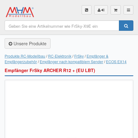
SHOP
Unsere Produkte
Unsere Produkte
Akku Finder
Produkte RC-Modellbau
RC-Elektronik
FrSky
Empfänger &
Empfängerzubehör
Empfänger nach kompatiblem Sender
ECOS EX14
Servo Finder
Empfänger FrSky ARCHER R12 + (EU LBT)
BL-Motor Finder
Schiffsschrauben Finder
Räder Finder
Luftschrauben Finder
Sendungsverfolgung DHL