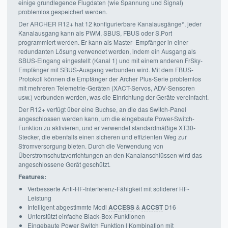
einige grundlegende Flugdaten (wie Spannung und Signal)
problemlos gespeichert werden.
Der ARCHER R12+ hat 12 konfigurierbare Kanalausgänge*, jeder
Kanalausgang kann als PWM, SBUS, FBUS oder S.Port
programmiert werden. Er kann als Master- Empfänger in einer
redundanten Lösung verwendet werden, indem ein Ausgang als
SBUS-Eingang eingestellt (Kanal 1) und mit einem anderen FrSky-
Empfänger mit SBUS-Ausgang verbunden wird. Mit dem FBUS-
Protokoll können die Empfänger der Archer Plus-Serie problemlos
mit mehreren Telemetrie-Geräten (XACT-Servos, ADV-Sensoren
usw.) verbunden werden, was die Einrichtung der Geräte vereinfacht.
Der R12+ verfügt über eine Buchse, an die das Switch-Panel
angeschlossen werden kann, um die eingebaute Power-Switch-
Funktion zu aktivieren, und er verwendet standardmäßige XT30-
Stecker, die ebenfalls einen sicheren und effizienten Weg zur
Stromversorgung bieten. Durch die Verwendung von
Überstromschutzvorrichtungen an den Kanalanschlüssen wird das
angeschlossene Gerät geschützt.
Features:
Verbesserte Anti-HF-Interferenz-Fähigkeit mit soliderer HF-
Leistung
Intelligent abgestimmte Modi
ACCESS
&
ACCST
D16
Unterstützt einfache Black-Box-Funktionen
Eingebaute Power Switch Funktion | Kombination mit