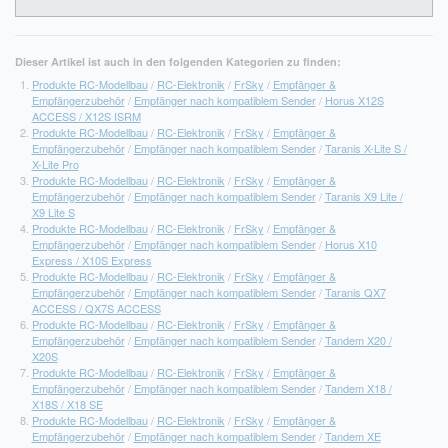
Dieser Artikel ist auch in den folgenden Kategorien zu finden:
Produkte RC-Modellbau
/
RC-Elektronik
/
FrSky
/
Empfänger &
Empfängerzubehör
/
Empfänger nach kompatiblem Sender
/
Horus X12S
ACCESS / X12S ISRM
Produkte RC-Modellbau
/
RC-Elektronik
/
FrSky
/
Empfänger &
Empfängerzubehör
/
Empfänger nach kompatiblem Sender
/
Taranis X-Lite S /
X-Lite Pro
Produkte RC-Modellbau
/
RC-Elektronik
/
FrSky
/
Empfänger &
Empfängerzubehör
/
Empfänger nach kompatiblem Sender
/
Taranis X9 Lite /
X9 Lite S
Produkte RC-Modellbau
/
RC-Elektronik
/
FrSky
/
Empfänger &
Empfängerzubehör
/
Empfänger nach kompatiblem Sender
/
Horus X10
Express / X10S Express
Produkte RC-Modellbau
/
RC-Elektronik
/
FrSky
/
Empfänger &
Empfängerzubehör
/
Empfänger nach kompatiblem Sender
/
Taranis QX7
ACCESS / QX7S ACCESS
Produkte RC-Modellbau
/
RC-Elektronik
/
FrSky
/
Empfänger &
Empfängerzubehör
/
Empfänger nach kompatiblem Sender
/
Tandem X20 /
X20S
Produkte RC-Modellbau
/
RC-Elektronik
/
FrSky
/
Empfänger &
Empfängerzubehör
/
Empfänger nach kompatiblem Sender
/
Tandem X18 /
X18S / X18 SE
Produkte RC-Modellbau
/
RC-Elektronik
/
FrSky
/
Empfänger &
Empfängerzubehör
/
Empfänger nach kompatiblem Sender
/
Tandem XE