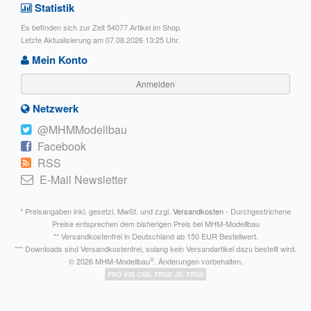
Statistik
Es befinden sich zur Zeit 54077 Artikel im Shop.
Letzte Aktualisierung am 07.08.2026 13:25 Uhr.
Mein Konto
Anmelden
Netzwerk
@MHMModellbau
Facebook
RSS
E-Mail Newsletter
* Preisangaben inkl. gesetzl. MwSt. und zzgl.
Versandkosten
- Durchgestrichene
Preise entsprechen dem bisherigen Preis bei MHM-Modellbau
** Versandkostenfrei in Deutschland ab 150 EUR Bestellwert.
*** Downloads sind Versandkostenfrei, solang kein Versandartikel dazu bestellt wird.
®
© 2026 MHM-Modellbau
. Änderungen vorbehalten.
PRO V35 CSS: TRUE JS: TRUE