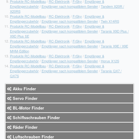
Produkte RC-Modellbau
/
RC-Elektronik
/
FrSky
/
Empfänger &
Empfängerzubehör
/
Empfänger nach kompatiblem Sender
/
Tandem X20R /
X20RS
Produkte RC-Modellbau
/
RC-Elektronik
/
FrSky
/
Empfänger &
Empfängerzubehör
/
Empfänger nach kompatiblem Sender
/
Twin X14RS
Produkte RC-Modellbau
/
RC-Elektronik
/
FrSky
/
Empfänger &
Empfängerzubehör
/
Empfänger nach kompatiblem Sender
/
Taranis X9D Plus /
X9D Plus SE
Produkte RC-Modellbau
/
RC-Elektronik
/
FrSky
/
Empfänger &
Empfängerzubehör
/
Empfänger nach kompatiblem Sender
/
Taranis X9E / X9E
MHM-Edition
Produkte RC-Modellbau
/
RC-Elektronik
/
FrSky
/
Empfänger &
Empfängerzubehör
/
Empfänger nach kompatiblem Sender
/
Horus X12S
Produkte RC-Modellbau
/
RC-Elektronik
/
FrSky
/
Empfänger &
Empfängerzubehör
/
Empfänger nach kompatiblem Sender
/
Taranis QX7 /
QX7S
Akku Finder
Servo Finder
BL-Motor Finder
Schiffsschrauben Finder
Räder Finder
Luftschrauben Finder