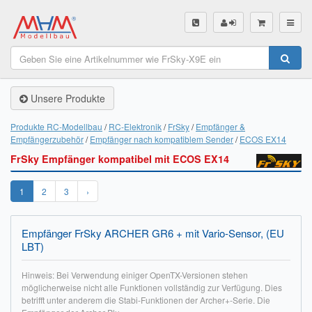
SHOP
Unsere Produkte
Unsere Produkte
Akku Finder
Produkte RC-Modellbau
RC-Elektronik
FrSky
Empfänger &
Empfängerzubehör
Empfänger nach kompatiblem Sender
ECOS EX14
Servo Finder
FrSky Empfänger kompatibel mit ECOS EX14
BL-Motor Finder
1
2
3
›
Schiffsschrauben Finder
Empfänger FrSky ARCHER GR6 + mit Vario-Sensor, (EU
Räder Finder
LBT)
Luftschrauben Finder
Hinweis: Bei Verwendung einiger OpenTX-Versionen stehen
möglicherweise nicht alle Funktionen vollständig zur Verfügung. Dies
Sendungsverfolgung DHL
betrifft unter anderem die Stabi-Funktionen der Archer+-Serie. Die