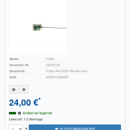
Marke
FrSky
Hersteller-Nr.
03020120
Bestell-Nr.
FrSky-ARCHER-R6-Mini-Plus
EAN
4250573266655
*
24,00 €
Artikel ist lagernd
Lieferzeit: 1-2 Werktage
×
IN DEN WARENKORB