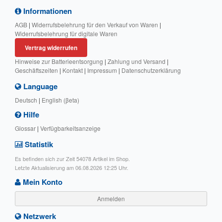
Informationen
AGB
|
Widerrufsbelehrung für den Verkauf von Waren
|
Widerrufsbelehrung für digitale Waren
Vertrag widerrufen
Hinweise zur Batterieentsorgung
|
Zahlung und Versand
|
Geschäftszeiten
|
Kontakt
|
Impressum
|
Datenschutzerklärung
Language
Deutsch
|
English (βeta)
Hilfe
Glossar
|
Verfügbarkeitsanzeige
Statistik
Es befinden sich zur Zeit 54078 Artikel im Shop.
Letzte Aktualisierung am 06.08.2026 12:25 Uhr.
Mein Konto
Anmelden
Netzwerk