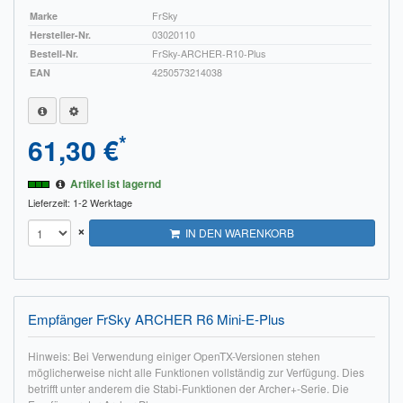
Marke
FrSky
Hersteller-Nr.
03020110
Bestell-Nr.
FrSky-ARCHER-R10-Plus
EAN
4250573214038
*
61,30 €
Artikel ist lagernd
Lieferzeit: 1-2 Werktage
×
IN DEN WARENKORB
Empfänger FrSky ARCHER R6 Mini-E-Plus
Hinweis: Bei Verwendung einiger OpenTX-Versionen stehen
möglicherweise nicht alle Funktionen vollständig zur Verfügung. Dies
betrifft unter anderem die Stabi-Funktionen der Archer+-Serie. Die