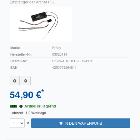
Empfänger der Archer Plu...
Marke
FrSky
Hersteller-Nr.
03020114
Bestell-Nr.
FrSky-ARCHER-GR8-Plus
EAN
4250573264811
*
54,90 €
Artikel ist lagernd
Lieferzeit: 1-2 Werktage
×
IN DEN WARENKORB