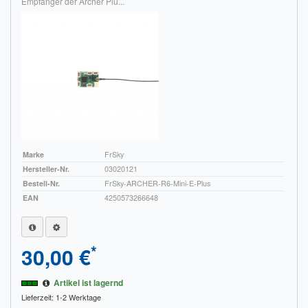
Empfänger der Archer Plu...
Marke
FrSky
Hersteller-Nr.
03020121
Bestell-Nr.
FrSky-ARCHER-R6-Mini-E-Plus
EAN
4250573266648
*
30,00 €
Artikel ist lagernd
Lieferzeit: 1-2 Werktage