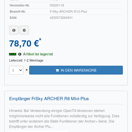
Hersteller-Nr.
03020118
Bestell-Nr.
FrSky-ARCHER-R12-Plus
EAN
4250573264941
*
78,70 €
Artikel ist lagernd
Lieferzeit: 1-2 Werktage
×
IN DEN WARENKORB
Empfänger FrSky ARCHER R6 Mini-Plus
Hinweis: Bei Verwendung einiger OpenTX-Versionen stehen
möglicherweise nicht alle Funktionen vollständig zur Verfügung. Dies
betrifft unter anderem die Stabi-Funktionen der Archer+-Serie. Die
Empfänger der Archer Plu...