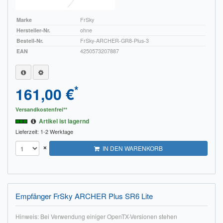
Marke
FrSky
Hersteller-Nr.
ohne
Bestell-Nr.
FrSky-ARCHER-GR8-Plus-3
EAN
4250573207887
*
161,00 €
Versandkostenfrei**
Artikel ist lagernd
Lieferzeit: 1-2 Werktage
×
IN DEN WARENKORB
Empfänger FrSky ARCHER Plus SR6 Lite
Hinweis: Bei Verwendung einiger OpenTX-Versionen stehen