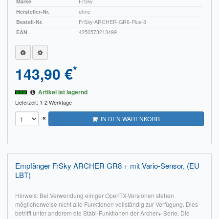
Marke
FrSky
Hersteller-Nr.
ohne
Bestell-Nr.
FrSky-ARCHER-GR6-Plus-3
EAN
4250573213499
*
143,90 €
Artikel ist lagernd
Lieferzeit: 1-2 Werktage
×
IN DEN WARENKORB
Empfänger FrSky ARCHER GR8 + mit Vario-Sensor, (EU
LBT)
Hinweis: Bei Verwendung einiger OpenTX-Versionen stehen
möglicherweise nicht alle Funktionen vollständig zur Verfügung. Dies
betrifft unter anderem die Stabi-Funktionen der Archer+-Serie. Die