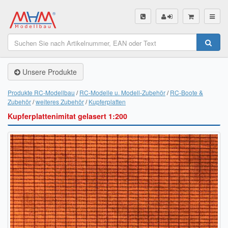
SHOP
Unsere Produkte
Unsere Produkte
Akku Finder
Produkte RC-Modellbau
RC-Modelle u. Modell-Zubehör
RC-Boote &
Zubehör
weiteres Zubehör
Kupferplatten
Servo Finder
Kupferplattenimitat gelasert 1:200
BL-Motor Finder
Schiffsschrauben Finder
Räder Finder
Luftschrauben Finder
Sendungsverfolgung DHL