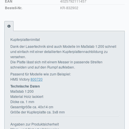
EAN
4025792111457
Bestell-Nr.
KR-832902
Impressum
FAQ
ÜBER UNS
Kupferplattenimitat
Was wir bieten
Dank der Lasertechnik sind auch Modelle im Maßstab 1:200 schnell
und einfach mit einer detailierten Kupferplattennachbildung zu
versehen.
Unsere Philosophie
Die Platte lässt sich mit einem Messer in passende Streifen
schneiden und auf den Rumpf aufkleben.
KONTAKT
Passend für Modelle wie zum Beispiel:
HMS Victory
800720
MEIN KONTO
Technische Daten
Maßstab 1:200
WARENKORB
Material Holz lackiert
Dicke ca. 1 mm
Gesamtgröße ca. 40x14 cm
Größe der Kupferplatte ca. 3x8 mm
Angaben zur Produktsicherheit