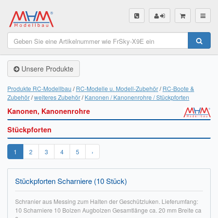
SHOP
Unsere Produkte
Unsere Produkte
Akku Finder
Produkte RC-Modellbau
RC-Modelle u. Modell-Zubehör
RC-Boote &
Zubehör
weiteres Zubehör
Kanonen / Kanonenrohre / Stückpforten
Servo Finder
Kanonen, Kanonenrohre
BL-Motor Finder
Stückpforten
Schiffsschrauben Finder
1
2
3
4
5
›
Räder Finder
Stückpforten Scharniere (10 Stück)
Luftschrauben Finder
Schranier aus Messing zum Halten der Geschützluken. Lieferumfang:
Sendungsverfolgung DHL
10 Scharniere 10 Bolzen Augbolzen Gesamtlänge ca. 20 mm Breite ca