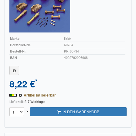
Marke
Krick
Hersteller-Nr.
60734
Bestell-Nr.
KR-60734
EAN
4025792006968
*
8,22 €
Artikel ist lieferbar
Lieferzeit: 5-7 Werktage
×
IN DEN WARENKORB