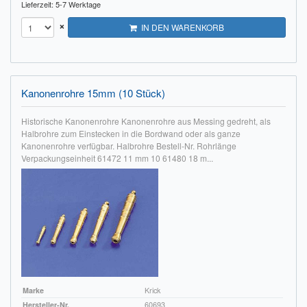
Lieferzeit: 5-7 Werktage
Impressum
×
IN DEN WARENKORB
FAQ
ÜBER UNS
Kanonenrohre 15mm (10 Stück)
Was wir bieten
Historische Kanonenrohre Kanonenrohre aus Messing gedreht, als
Halbrohre zum Einstecken in die Bordwand oder als ganze
Unsere Philosophie
Kanonenrohre verfügbar. Halbrohre Bestell-Nr. Rohrlänge
Verpackungseinheit 61472 11 mm 10 61480 18 m...
KONTAKT
MEIN KONTO
WARENKORB
Marke
Krick
Hersteller-Nr.
60693