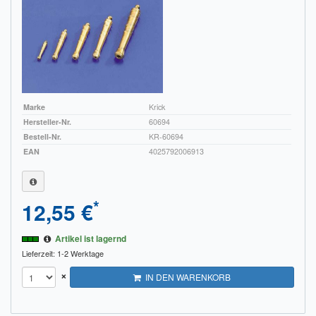
Marke
Krick
Hersteller-Nr.
60694
Bestell-Nr.
KR-60694
EAN
4025792006913
*
12,55 €
Artikel ist lagernd
Lieferzeit: 1-2 Werktage
×
IN DEN WARENKORB