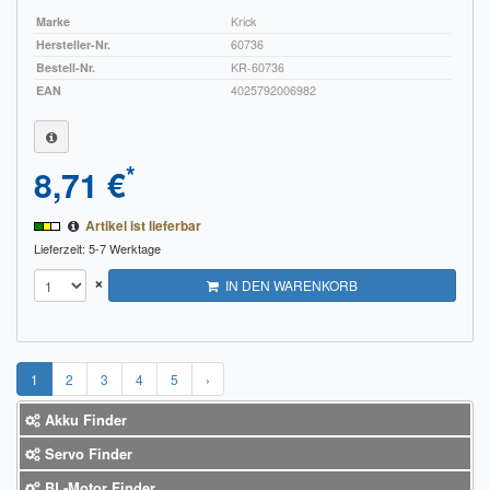
Marke
Krick
Hersteller-Nr.
60736
Bestell-Nr.
KR-60736
EAN
4025792006982
*
8,71 €
Artikel ist lieferbar
Lieferzeit: 5-7 Werktage
×
IN DEN WARENKORB
1
2
3
4
5
›
Akku Finder
Servo Finder
BL-Motor Finder