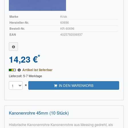
Marke
Krick
Hersteller-Nr.
60696
Bestell-Nr.
KR-60696
EAN
4025792006937
*
14,23 €
Artikel ist lieferbar
Lieferzeit: 5-7 Werktage
×
IN DEN WARENKORB
Kanonenrohre 45mm (10 Stück)
Historische Kanonenrohre Kanonenrohre aus Messing gedreht, als