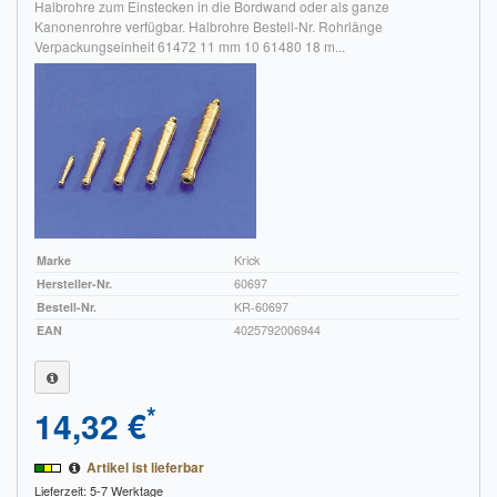
Halbrohre zum Einstecken in die Bordwand oder als ganze
Kanonenrohre verfügbar. Halbrohre Bestell-Nr. Rohrlänge
Verpackungseinheit 61472 11 mm 10 61480 18 m...
Marke
Krick
Hersteller-Nr.
60697
Bestell-Nr.
KR-60697
EAN
4025792006944
*
14,32 €
Artikel ist lieferbar
Lieferzeit: 5-7 Werktage