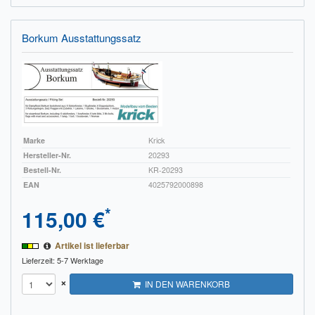
Borkum Ausstattungssatz
Marke
Krick
Hersteller-Nr.
20293
Bestell-Nr.
KR-20293
EAN
4025792000898
*
115,00 €
Artikel ist lieferbar
Lieferzeit: 5-7 Werktage
×
IN DEN WARENKORB