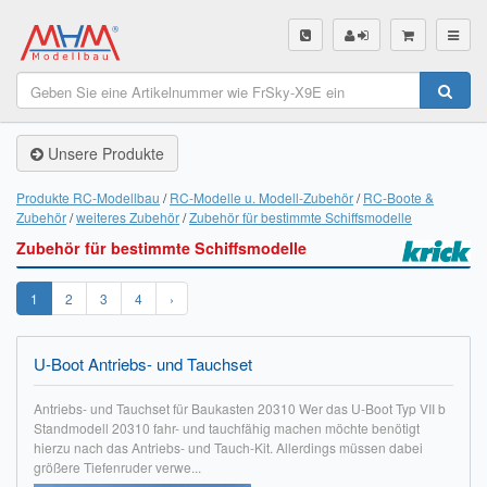
SHOP
Unsere Produkte
Unsere Produkte
Akku Finder
Produkte RC-Modellbau
RC-Modelle u. Modell-Zubehör
RC-Boote &
Zubehör
weiteres Zubehör
Zubehör für bestimmte Schiffsmodelle
Servo Finder
Zubehör für bestimmte Schiffsmodelle
BL-Motor Finder
1
2
3
4
›
Schiffsschrauben Finder
U-Boot Antriebs- und Tauchset
Räder Finder
Antriebs- und Tauchset für Baukasten 20310 Wer das U-Boot Typ VII b
Luftschrauben Finder
Standmodell 20310 fahr- und tauchfähig machen möchte benötigt
hierzu nach das Antriebs- und Tauch-Kit. Allerdings müssen dabei
Sendungsverfolgung DHL
größere Tiefenruder verwe...