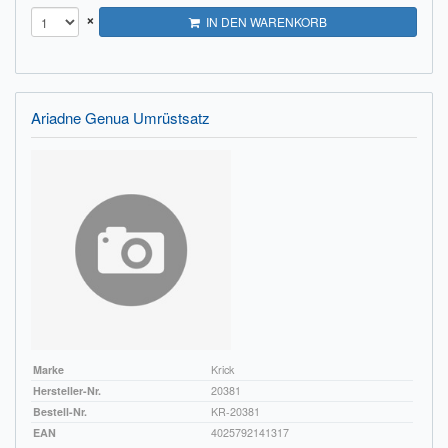
×
IN DEN WARENKORB
Ariadne Genua Umrüstsatz
Marke
Krick
Hersteller-Nr.
20381
Bestell-Nr.
KR-20381
EAN
4025792141317