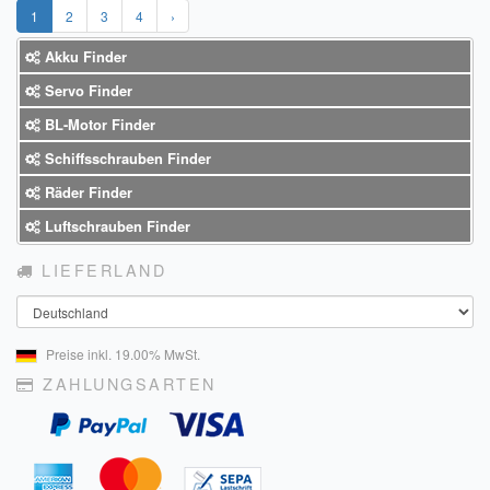
1
2
3
4
›
Akku Finder
Servo Finder
BL-Motor Finder
Schiffsschrauben Finder
Räder Finder
Luftschrauben Finder
LIEFERLAND
Land
Preise inkl. 19.00% MwSt.
ZAHLUNGSARTEN