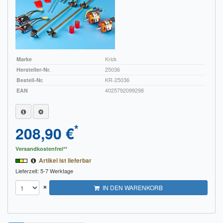
Marke
Krick
Hersteller-Nr.
25036
Bestell-Nr.
KR-25036
EAN
4025792099298
*
208,90 €
Versandkostenfrei**
Artikel ist lieferbar
Lieferzeit: 5-7 Werktage
×
IN DEN WARENKORB