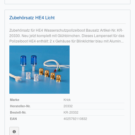
Impressum
Zubehörsatz HE4 Licht
FAQ
Zubehörsatz für HE4 Wasserschutzpolizeiboot Bausatz Artikel-Nr. KR-
ÜBER UNS
20330. Neu jetzt komplett mit Glühbirnchen. Dieses Lampenset für das
Polizeiboot HE4 enthält: 2 x Gehäuse für Blinklichter blau mit Alumin...
Was wir bieten
Unsere Philosophie
KONTAKT
MEIN KONTO
WARENKORB
Marke
Krick
Hersteller-Nr.
20332
Bestell-Nr.
KR-20332
EAN
4025792110832