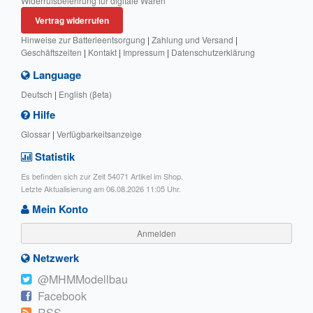
Widerrufsbelehrung für digitale Waren
Vertrag widerrufen
Hinweise zur Batterieentsorgung
|
Zahlung und Versand
|
Geschäftszeiten
|
Kontakt
|
Impressum
|
Datenschutzerklärung
Language
Deutsch
|
English (βeta)
Hilfe
Glossar
|
Verfügbarkeitsanzeige
Statistik
Es befinden sich zur Zeit 54071 Artikel im Shop.
Letzte Aktualisierung am 06.08.2026 11:05 Uhr.
Mein Konto
Anmelden
Netzwerk
@MHMModellbau
Facebook
RSS