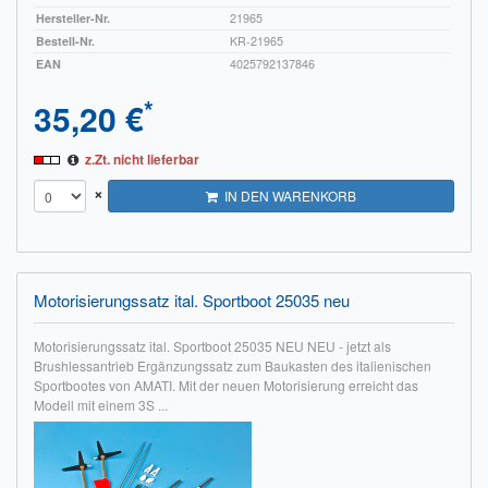
Hersteller-Nr.
21965
Bestell-Nr.
KR-21965
EAN
4025792137846
*
35,20 €
z.Zt. nicht lieferbar
×
IN DEN WARENKORB
Motorisierungssatz ital. Sportboot 25035 neu
Motorisierungssatz ital. Sportboot 25035 NEU NEU - jetzt als
Brushlessantrieb Ergänzungssatz zum Baukasten des italienischen
Sportbootes von AMATI. Mit der neuen Motorisierung erreicht das
Modell mit einem 3S ...