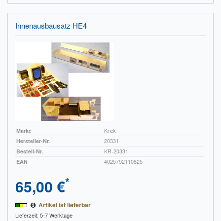
Innenausbausatz HE4
Marke
Krick
Hersteller-Nr.
20331
Bestell-Nr.
KR-20331
EAN
4025792110825
*
65,00 €
Artikel ist lieferbar
Lieferzeit: 5-7 Werktage