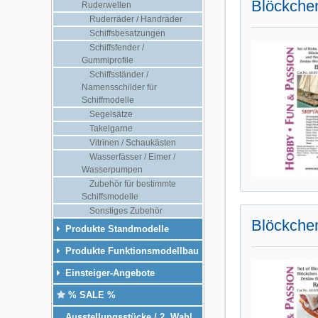
Blöckchen
Ruderwellen
Ruderräder / Handräder
Schiffsbesatzungen
Schiffsfender /
Gummiprofile
Schiffsständer /
Namensschilder für
Schiffmodelle
Segelsätze
Takelgarne
Vitrinen / Schaukästen
Wasserfässer / Eimer /
Wasserpumpen
Zubehör für bestimmte
Schiffsmodelle
Sonstiges Zubehör
Blöckche
Produkte Standmodelle
Produkte Funktionsmodellbau
Einsteiger-Angebote
% SALE %
Ausstellungsstücke / 2. Wahl