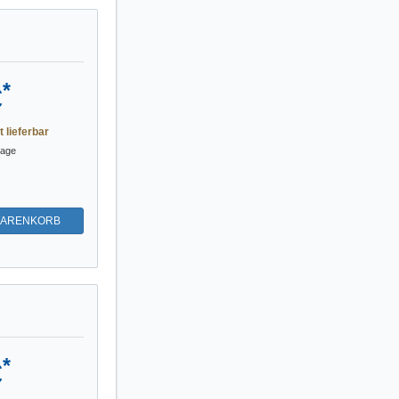
*
€
t lieferbar
tage
WARENKORB
*
€