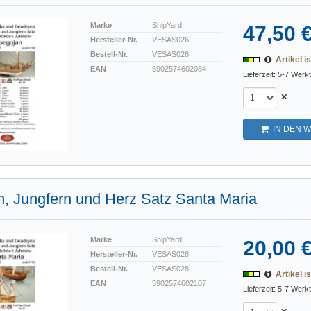
Marke
ShipYard
47,50 
Hersteller-Nr.
VESAS026
Bestell-Nr.
VESAS026
Artikel is
EAN
5902574602084
Lieferzeit: 5-7 Werk
×
IN DEN 
, Jungfern und Herz Satz Santa Maria
Marke
ShipYard
20,00 
Hersteller-Nr.
VESAS028
Bestell-Nr.
VESAS028
Artikel is
EAN
5902574602107
Lieferzeit: 5-7 Werk
×