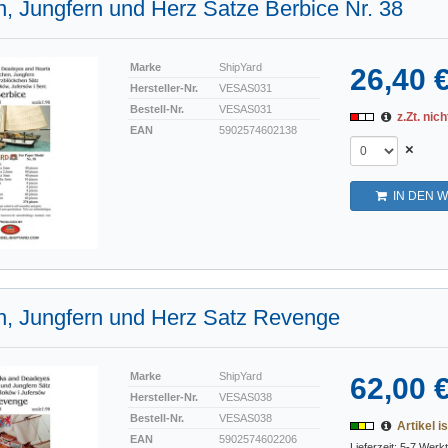
, Jungfern und Herz Satze Berbice Nr. 38
Marke
ShipYard
26,40 
Hersteller-Nr.
VESAS031
Bestell-Nr.
VESAS031
z.Zt. nich
EAN
5902574602138
×
IN DEN 
n, Jungfern und Herz Satz Revenge
Marke
ShipYard
62,00 
Hersteller-Nr.
VESAS038
Bestell-Nr.
VESAS038
Artikel is
EAN
5902574602206
Lieferzeit: 5-7 Werk