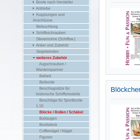
Boote nach Hersteller
Antriebe
Kupplungen und
Anschlüsse
Beleuchtung
Schiffsschrauben
Stevenrohre (Schiffsw.)
Anker und Zubehör
Segelwinden
weiteres Zubehör
Augschrauben /
Wantenspanner
Ballast
Beiboote
Blöckchen
Beschlagsätze für
historische Schiffsmodelle
Beschläge für Sportboote
1:10
Blöcke / Rollen / Schäkel
Bullaugen
Bootsdeck
Coffienägel / Nägel
Figuren