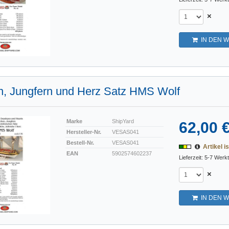
×
IN DEN 
n, Jungfern und Herz Satz HMS Wolf
Marke
ShipYard
62,00 
Hersteller-Nr.
VESAS041
Bestell-Nr.
VESAS041
Artikel is
EAN
5902574602237
Lieferzeit: 5-7 Werk
×
IN DEN 