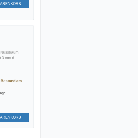
WARENKORB
in Nussbaum
 3 mm d...
r Bestand am
tage
WARENKORB