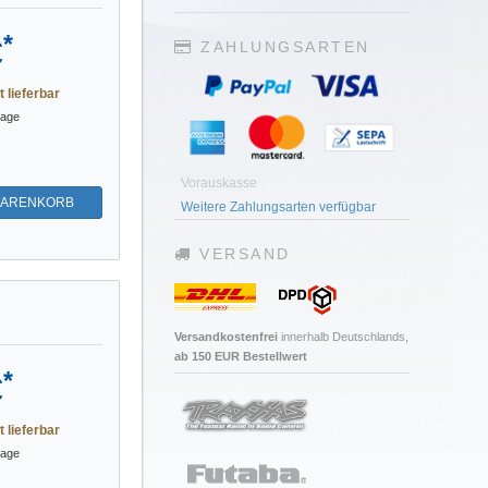
*
€
ZAHLUNGSARTEN
t lieferbar
tage
Vorauskasse
WARENKORB
Weitere Zahlungsarten verfügbar
VERSAND
Versandkostenfrei
innerhalb Deutschlands,
ab 150 EUR Bestellwert
*
€
t lieferbar
tage