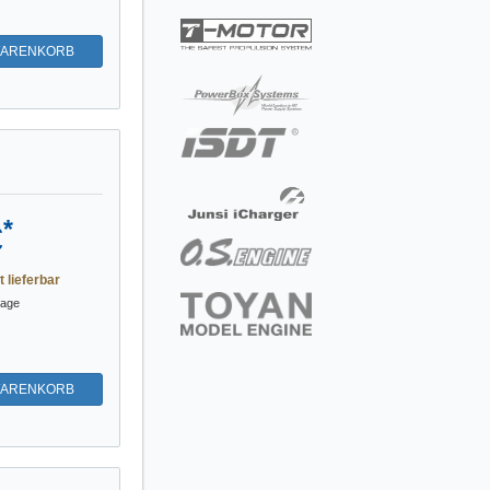
WARENKORB
*
€
t lieferbar
tage
WARENKORB