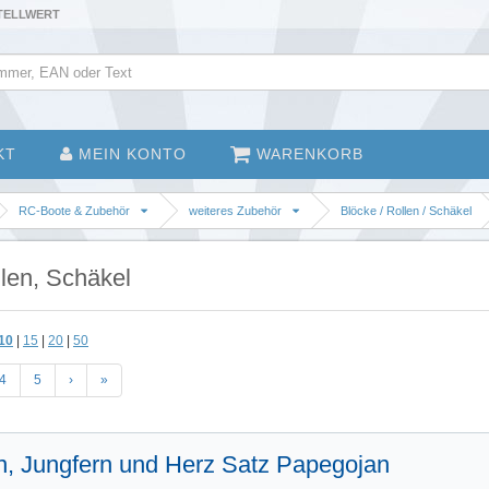
STELLWERT
KT
MEIN KONTO
WARENKORB
RC-Boote & Zubehör
weiteres Zubehör
Blöcke / Rollen / Schäkel
len, Schäkel
10
|
15
|
20
|
50
4
5
›
»
n, Jungfern und Herz Satz Papegojan