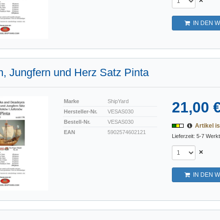
IN DEN 
, Jungfern und Herz Satz Pinta
Marke
ShipYard
21,00 
Hersteller-Nr.
VESAS030
Bestell-Nr.
VESAS030
Artikel is
EAN
5902574602121
Lieferzeit: 5-7 Werk
×
IN DEN 