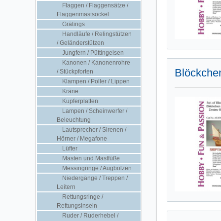
Flaggen / Flaggensätze /
Flaggenmastsockel
Grätings
Handläufe / Relingstützen
/ Geländerstützen
Jungfern / Püttingeisen
Kanonen / Kanonenrohre
Blöckchen
/ Stückpforten
Klampen / Poller / Lippen
Kräne
Kupferplatten
Lampen / Scheinwerfer /
Beleuchtung
Lautsprecher / Sirenen /
Hörner / Megafone
Lüfter
Masten und Mastfüße
Messingringe / Augbolzen
Niedergänge / Treppen /
Leitern
Rettungsringe /
Rettungsinseln
Ruder / Ruderhebel /