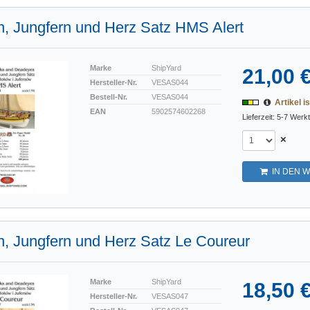
, Jungfern und Herz Satz HMS Alert
Marke
ShipYard
21,00 
Hersteller-Nr.
VESAS044
Bestell-Nr.
VESAS044
Artikel is
EAN
5902574602268
Lieferzeit: 5-7 Werk
×
IN DEN 
, Jungfern und Herz Satz Le Coureur
Marke
ShipYard
18,50 
Hersteller-Nr.
VESAS047