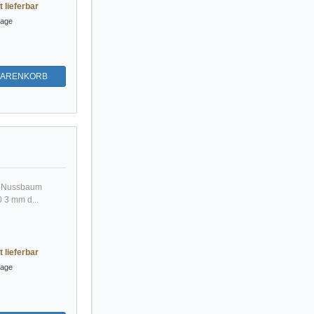
t lieferbar
tage
WARENKORB
in Nussbaum
 3 mm d...
t lieferbar
tage