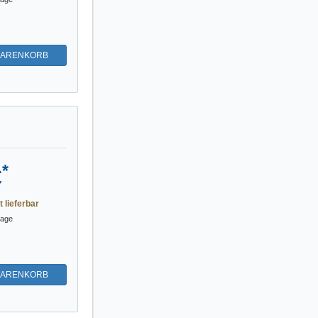
WARENKORB
*
€
t lieferbar
tage
WARENKORB