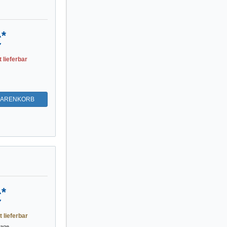
*
€
t lieferbar
WARENKORB
*
€
t lieferbar
tage