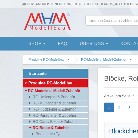
VERSANDKOSTENFREI
INNERHALB DEUTSCHLANDS,
AB € 150 BE
SHOP
FAQ
ÜBER UNS
KONTA
Produkte RC-Modellbau
RC-Modelle u. Modell-Zubehör
Startseite
Blöcke, Rol
Produkte RC-Modellbau
RC-Modelle u. Modell-Zubehör
Artikel pro Seite:
5
|
RC-Helicopter & Zubehör
RC-Multicopter & Zubehör
1
2
3
RC-Flugzeuge & Zubehör
RC-Paragleiter & Zubehör
RC-Cars / Bikes & Zubehör
RC-Boote & Zubehör
Blöckche
Boote nach Typ