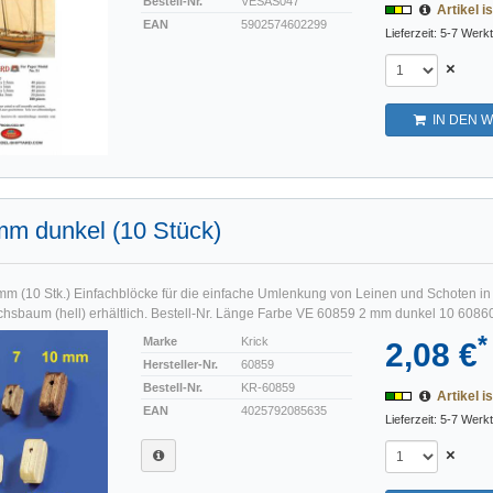
Bestell-Nr.
VESAS047
Artikel is
EAN
5902574602299
Lieferzeit: 5-7 Werk
×
IN DEN 
mm dunkel (10 Stück)
mm (10 Stk.) Einfachblöcke für die einfache Umlenkung von Leinen und Schoten 
chsbaum (hell) erhältlich. Bestell-Nr. Länge Farbe VE 60859 2 mm dunkel 10 60860
*
Marke
Krick
2,08 €
Hersteller-Nr.
60859
Bestell-Nr.
KR-60859
Artikel is
EAN
4025792085635
Lieferzeit: 5-7 Werk
×