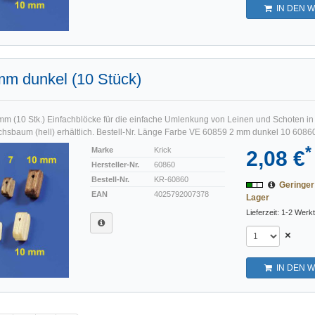
IN DEN 
mm dunkel (10 Stück)
mm (10 Stk.) Einfachblöcke für die einfache Umlenkung von Leinen und Schoten 
chsbaum (hell) erhältlich. Bestell-Nr. Länge Farbe VE 60859 2 mm dunkel 10 60860
*
Marke
Krick
2,08 €
Hersteller-Nr.
60860
Bestell-Nr.
KR-60860
Geringe
EAN
4025792007378
Lager
Lieferzeit: 1-2 Werk
×
IN DEN 