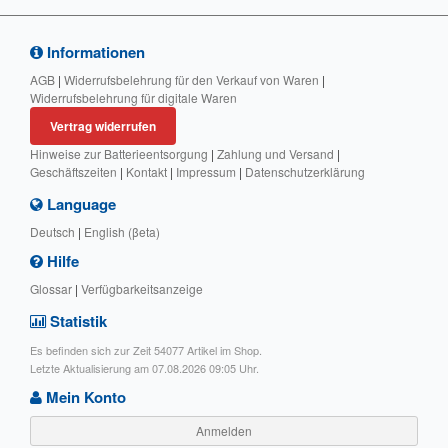
Informationen
AGB
|
Widerrufsbelehrung für den Verkauf von Waren
|
Widerrufsbelehrung für digitale Waren
Vertrag widerrufen
Hinweise zur Batterieentsorgung
|
Zahlung und Versand
|
Geschäftszeiten
|
Kontakt
|
Impressum
|
Datenschutzerklärung
Language
Deutsch
|
English (βeta)
Hilfe
Glossar
|
Verfügbarkeitsanzeige
Statistik
Es befinden sich zur Zeit 54077 Artikel im Shop.
Letzte Aktualisierung am 07.08.2026 09:05 Uhr.
Mein Konto
Anmelden