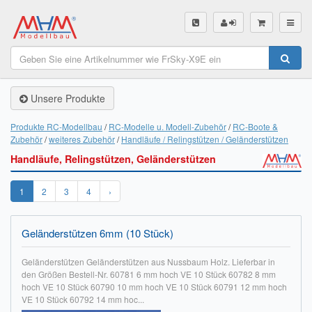
SHOP
Unsere Produkte
Unsere Produkte
Akku Finder
Produkte RC-Modellbau
RC-Modelle u. Modell-Zubehör
RC-Boote &
Zubehör
weiteres Zubehör
Handläufe / Relingstützen / Geländerstützen
Servo Finder
Handläufe, Relingstützen, Geländerstützen
BL-Motor Finder
1
2
3
4
›
Schiffsschrauben Finder
Geländerstützen 6mm (10 Stück)
Räder Finder
Geländerstützen Geländerstützen aus Nussbaum Holz. Lieferbar in
Luftschrauben Finder
den Größen Bestell-Nr. 60781 6 mm hoch VE 10 Stück 60782 8 mm
hoch VE 10 Stück 60790 10 mm hoch VE 10 Stück 60791 12 mm hoch
Sendungsverfolgung DHL
VE 10 Stück 60792 14 mm hoc...