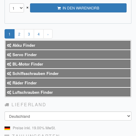
×
IN DEN WARENKORB
1
2
3
4
›
Akku Finder
Servo Finder
BL-Motor Finder
Schiffsschrauben Finder
Räder Finder
Luftschrauben Finder
LIEFERLAND
Land
Preise inkl. 19.00% MwSt.
ZAHLUNGSARTEN