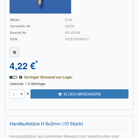
Marke
Krick
Hersteller-Nr.
63026
Bestell-Nr.
KR-63026
EAN
4025792090431
*
4,22 €
Geringer Bestand am Lager
Lieferzeit: 1-2 Werktage
×
IN DEN WARENKORB
Handlaufstütze H 6x2mm (10 Stück)
Handlaufstützen aus gedrehtem Messing zum Verschrauben oder