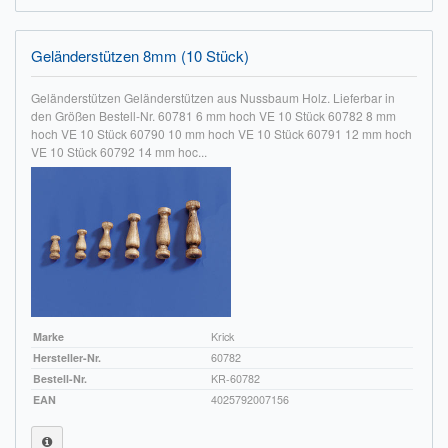
Impressum
Geländerstützen 8mm (10 Stück)
FAQ
Geländerstützen Geländerstützen aus Nussbaum Holz. Lieferbar in
ÜBER UNS
den Größen Bestell-Nr. 60781 6 mm hoch VE 10 Stück 60782 8 mm
hoch VE 10 Stück 60790 10 mm hoch VE 10 Stück 60791 12 mm hoch
VE 10 Stück 60792 14 mm hoc...
Was wir bieten
Unsere Philosophie
KONTAKT
MEIN KONTO
WARENKORB
Marke
Krick
Hersteller-Nr.
60782
Bestell-Nr.
KR-60782
EAN
4025792007156