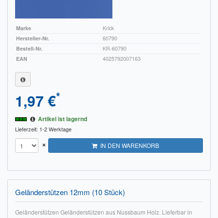
Marke
Krick
Hersteller-Nr.
60790
Bestell-Nr.
KR-60790
EAN
4025792007163
*
1,97 €
Artikel ist lagernd
Lieferzeit: 1-2 Werktage
×
IN DEN WARENKORB
Geländerstützen 12mm (10 Stück)
Geländerstützen Geländerstützen aus Nussbaum Holz. Lieferbar in