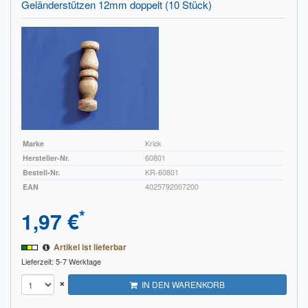
Geländerstützen 12mm doppelt (10 Stück)
Marke
Krick
Hersteller-Nr.
60801
Bestell-Nr.
KR-60801
EAN
4025792007200
*
1,97 €
Artikel ist lieferbar
Lieferzeit: 5-7 Werktage
×
IN DEN WARENKORB