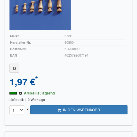
Marke
Krick
Hersteller-Nr.
60800
Bestell-Nr.
KR-60800
EAN
4025792007194
*
1,97 €
Artikel ist lagernd
Lieferzeit: 1-2 Werktage
×
IN DEN WARENKORB