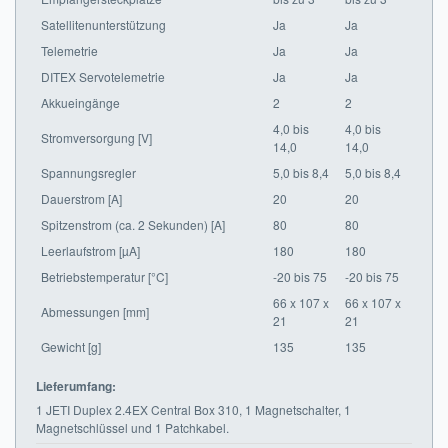
Satellitenunterstützung
Ja
Ja
Telemetrie
Ja
Ja
DITEX Servotelemetrie
Ja
Ja
Akkueingänge
2
2
4,0 bis
4,0 bis
Stromversorgung [V]
14,0
14,0
Spannungsregler
5,0 bis 8,4
5,0 bis 8,4
Dauerstrom [A]
20
20
Spitzenstrom (ca. 2 Sekunden) [A]
80
80
Leerlaufstrom [µA]
180
180
Betriebstemperatur [°C]
-20 bis 75
-20 bis 75
66 x 107 x
66 x 107 x
Abmessungen [mm]
21
21
Gewicht [g]
135
135
Lieferumfang:
1 JETI Duplex 2.4EX Central Box 310, 1 Magnetschalter, 1
Magnetschlüssel und 1 Patchkabel.