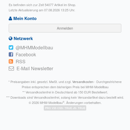
Es befinden sich zur Zeit 54077 Artikel im Shop.
Letzte Aktualisierung am 07.08.2026 13:25 Uhr.
Mein Konto
Anmelden
Netzwerk
@MHMModellbau
Facebook
RSS
E-Mail Newsletter
* Preisangaben inkl. gesetzl. MwSt. und zzgl.
Versandkosten
- Durchgestrichene
Preise entsprechen dem bisherigen Preis bei MHM-Modellbau
** Versandkostenfrei in Deutschland ab 150 EUR Bestellwert.
*** Downloads sind Versandkostenfrei, solang kein Versandartikel dazu bestellt wird.
®
© 2026 MHM-Modellbau
. Änderungen vorbehalten.
PRO V35 CSS: TRUE JS: TRUE