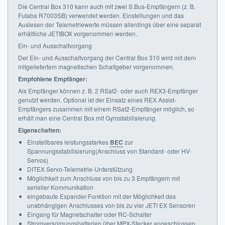
Die Central Box 310 kann auch mit zwei S.Bus-Empfängern (z. B.
Futaba R7003SB) verwendet werden. Einstellungen und das
Auslesen der Telemetriewerte müssen allerdings über eine separat
erhältliche JETIBOX vorgenommen werden.
Ein- und Ausschaltvorgang
Der Ein- und Ausschaltvorgang der Central Box 310 wird mit dem
mitgeliefertem magnetischen Schaltgeber vorgenommen.
Empfohlene Empfänger:
Als Empfänger können z. B. 2 RSat2- oder auch REX3-Empfänger
genutzt werden. Optional ist der Einsatz eines REX Assist-
Empfängers zusammen mit einem RSat2-Empfänger möglich, so
erhält man eine Central Box mit Gyrostabilisierung.
Eigenschaften:
Einstellbares leistungsstarkes
BEC
zur
Spannungsstabilisierung(Anschluss von Standard- oder HV-
Servos)
DITEX Servo-Telemetrie-Unterstützung
Möglichkeit zum Anschluss von bis zu 3 Empfängern mit
serieller Kommunikation
eingebaute Expander-Funktion mit der Möglichkeit des
unabhängigen Anschlusses von bis zu vier JETI EX Sensoren
Eingang für Magnetschalter oder RC-Schalter
Stromversorgungsbatterien über MPX-Stecker angeschlossen