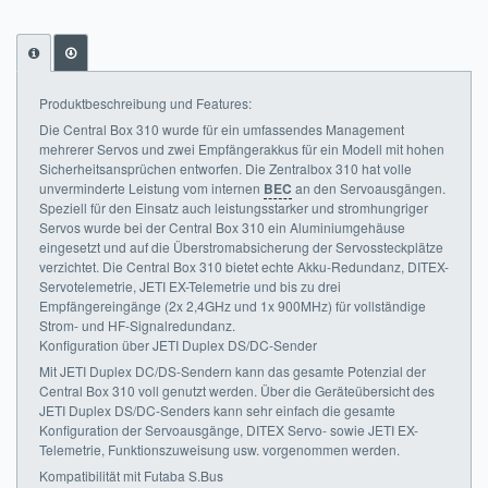
Impressum
FAQ
Produktbeschreibung und Features:
ÜBER UNS
Die Central Box 310 wurde für ein umfassendes Management
mehrerer Servos und zwei Empfängerakkus für ein Modell mit hohen
Sicherheitsansprüchen entworfen. Die Zentralbox 310 hat volle
Was wir bieten
unverminderte Leistung vom internen
BEC
an den Servoausgängen.
Speziell für den Einsatz auch leistungsstarker und stromhungriger
Unsere Philosophie
Servos wurde bei der Central Box 310 ein Aluminiumgehäuse
eingesetzt und auf die Überstromabsicherung der Servossteckplätze
KONTAKT
verzichtet. Die Central Box 310 bietet echte Akku-Redundanz, DITEX-
Servotelemetrie, JETI EX-Telemetrie und bis zu drei
Empfängereingänge (2x 2,4GHz und 1x 900MHz) für vollständige
MEIN KONTO
Strom- und HF-Signalredundanz.
Konfiguration über JETI Duplex DS/DC-Sender
WARENKORB
Mit JETI Duplex DC/DS-Sendern kann das gesamte Potenzial der
Central Box 310 voll genutzt werden. Über die Geräteübersicht des
JETI Duplex DS/DC-Senders kann sehr einfach die gesamte
Konfiguration der Servoausgänge, DITEX Servo- sowie JETI EX-
Telemetrie, Funktionszuweisung usw. vorgenommen werden.
Kompatibilität mit Futaba S.Bus