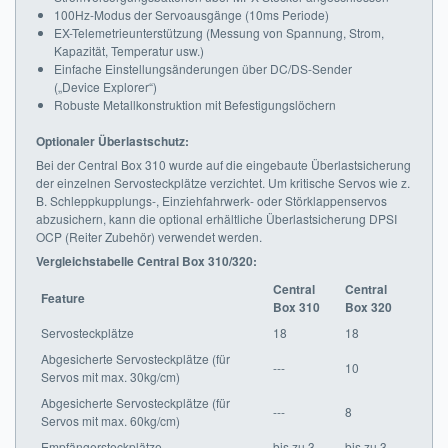
100Hz-Modus der Servoausgänge (10ms Periode)
EX-Telemetrieunterstützung (Messung von Spannung, Strom,
Kapazität, Temperatur usw.)
Einfache Einstellungsänderungen über DC/DS-Sender
(„Device Explorer“)
Robuste Metallkonstruktion mit Befestigungslöchern
Optionaler Überlastschutz:
Bei der Central Box 310 wurde auf die eingebaute Überlastsicherung
der einzelnen Servosteckplätze verzichtet. Um kritische Servos wie z.
B. Schleppkupplungs-, Einziehfahrwerk- oder Störklappenservos
abzusichern, kann die optional erhältliche Überlastsicherung DPSI
OCP (Reiter Zubehör) verwendet werden.
Vergleichstabelle Central Box 310/320:
Central
Central
Feature
Box 310
Box 320
Servosteckplätze
18
18
Abgesicherte Servosteckplätze (für
---
10
Servos mit max. 30kg/cm)
Abgesicherte Servosteckplätze (für
---
8
Servos mit max. 60kg/cm)
Empfängersteckplätze
bis zu 3
bis zu 3