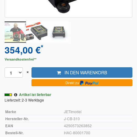
Sendungsverfolgung DPD
Verfügbarkeitsanzeige
Zahlung und Versand
Widerrufsrecht
*
354,00 €
Widerrufsbelehrung für den Verkauf von Waren / Muster-
Versandkostenfrei**
Widerrufsformular
×
IN DEN WARENKORB
Widerrufsbelehrung für digitale Waren / Muster-
Widerrufsformular
Direkt zu
Artikel ist lieferbar
AGB und Kundeninformationen
Lieferzeit: 2-3 Werktage
Datenschutzerklärung
Marke
JETImodel
Hersteller-Nr.
J-CB-310
Hinweise zur Batterieentsorgung
EAN
4250573263852
Bestell-Nr.
HAC-80001700
Geschäftszeiten