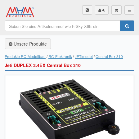
SHOP
Unsere Produkte
Unsere Produkte
Akku Finder
Produkte RC-Modellbau
RC-Elektronik
JETImodel
Central Box 310
Jeti DUPLEX 2.4EX Central Box 310
Servo Finder
BL-Motor Finder
Schiffsschrauben Finder
Räder Finder
Luftschrauben Finder
Sendungsverfolgung DHL