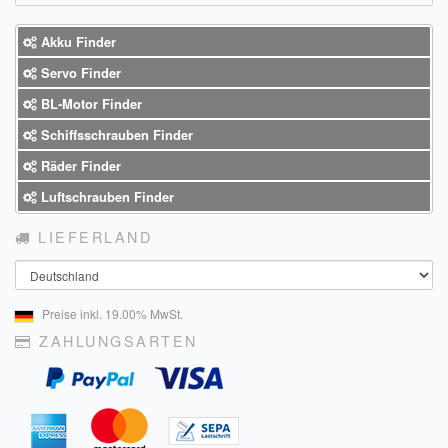
Impressum
Akku Finder
FAQ
Servo Finder
BL-Motor Finder
ÜBER UNS
Schiffsschrauben Finder
Was wir bieten
Räder Finder
Luftschrauben Finder
Unsere Philosophie
LIEFERLAND
KONTAKT
Land
MEIN KONTO
Preise inkl. 19.00% MwSt.
WARENKORB
ZAHLUNGSARTEN