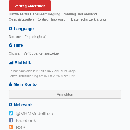
Vertrag widerrufen
Hinweise zur Batterieentsorgung
|
Zahlung und Versand
|
Geschäftszeiten
|
Kontakt
|
Impressum
|
Datenschutzerklärung
Language
Deutsch
|
English (βeta)
Hilfe
Glossar
|
Verfügbarkeitsanzeige
Statistik
Es befinden sich zur Zeit 54077 Artikel im Shop.
Letzte Aktualisierung am 07.08.2026 13:25 Uhr.
Mein Konto
Anmelden
Netzwerk
@MHMModellbau
Facebook
RSS