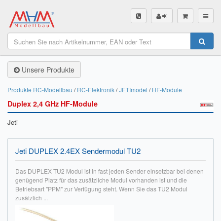
SHOP
Unsere Produkte
Unsere Produkte
Akku Finder
Produkte RC-Modellbau
RC-Elektronik
JETImodel
HF-Module
Duplex 2,4 GHz HF-Module
Servo Finder
Jeti
BL-Motor Finder
Schiffsschrauben Finder
Jeti DUPLEX 2.4EX Sendermodul TU2
Räder Finder
Das DUPLEX TU2 Modul ist in fast jeden Sender einsetzbar bei denen
genügend Platz für das zusätzliche Modul vorhanden ist und die
Luftschrauben Finder
Betriebsart "PPM" zur Verfügung steht. Wenn Sie das TU2 Modul
zusätzlich ...
Sendungsverfolgung DHL