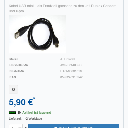
Kabel USB-mini -als Ersatzteil (passend zu den Jeti Duplex Sendern
und X-pro...
Marke
JETImodel
Hersteller-Nr.
JMS-DC-KUSB
Bestell-Nr.
HAC-80001518
EAN
8595245910242
*
5,90 €
Artikel ist lagernd
Lieferzeit: 1-2 Werktage
×
IN DEN WARENKORB