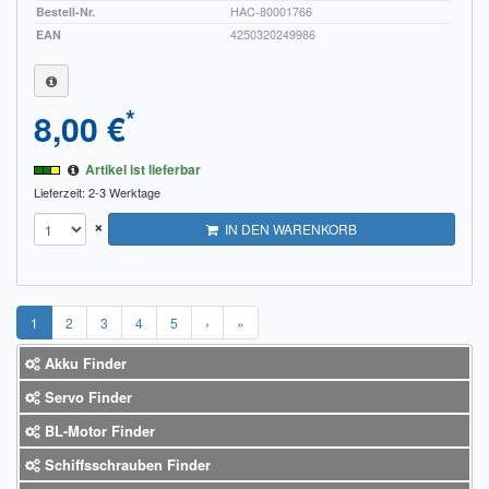
Bestell-Nr.
HAC-80001766
EAN
4250320249986
*
8,00 €
Artikel ist lieferbar
Lieferzeit: 2-3 Werktage
×
IN DEN WARENKORB
1
2
3
4
5
›
»
Akku Finder
Servo Finder
BL-Motor Finder
Schiffsschrauben Finder