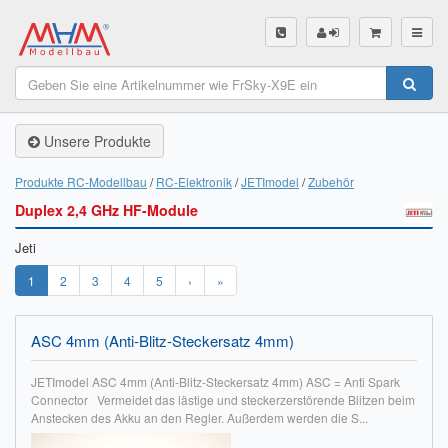
SHOP
Unsere Produkte
Unsere Produkte
Akku Finder
Produkte RC-Modellbau
RC-Elektronik
JETImodel
Zubehör
Duplex 2,4 GHz HF-Module
Servo Finder
Jeti
BL-Motor Finder
1
2
3
4
5
›
»
Schiffsschrauben Finder
Räder Finder
ASC 4mm (Anti-Blitz-Steckersatz 4mm)
Luftschrauben Finder
JETImodel ASC 4mm (Anti-Blitz-Steckersatz 4mm) ASC = Anti Spark
Connector Vermeidet das lästige und steckerzerstörende Blitzen beim
Anstecken des Akku an den Regler. Außerdem werden die S...
Sendungsverfolgung DHL