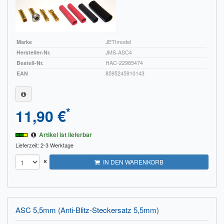
Sendungsverfolgung DPD
Verfügbarkeitsanzeige
Marke
JETImodel
Zahlung und Versand
Hersteller-Nr.
JMS-ASC4
Bestell-Nr.
HAC-22985474
Widerrufsrecht
EAN
8595245910143
Widerrufsbelehrung für den Verkauf von Waren / Muster-
Widerrufsformular
*
11,90 €
Widerrufsbelehrung für digitale Waren / Muster-
Widerrufsformular
Artikel ist lieferbar
Lieferzeit: 2-3 Werktage
AGB und Kundeninformationen
×
IN DEN WARENKORB
Datenschutzerklärung
Hinweise zur Batterieentsorgung
ASC 5,5mm (Anti-Blitz-Steckersatz 5,5mm)
Geschäftszeiten