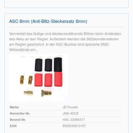
ASC 8mm (Anti-Blitz-Steckersatz 8mm)
Vermeidet das lästige und steckerzerstörende Blitzen beim Anstecken
des Akku an den Regler. Außerdem werden die Stützkondensatoren
am Regler geschohnt. In der ASC-Buchse sind spezielle SMD-
Widerstände ein...
Marke
JETImodel
Hersteller-Nr.
JMS-ASC8
Bestell-Nr.
HAC-22985477
EAN
8595245910167