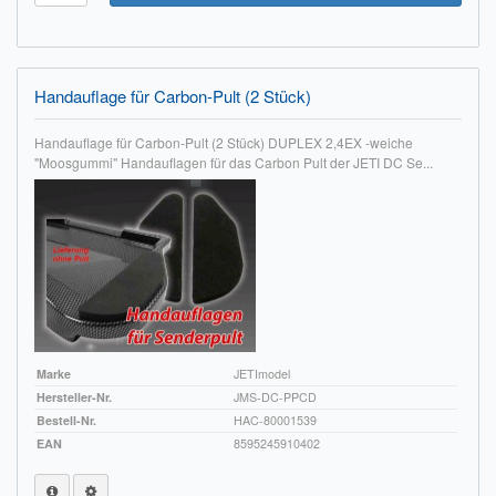
Handauflage für Carbon-Pult (2 Stück)
Handauflage für Carbon-Pult (2 Stück) DUPLEX 2,4EX -weiche
"Moosgummi" Handauflagen für das Carbon Pult der JETI DC Se...
Marke
JETImodel
Hersteller-Nr.
JMS-DC-PPCD
Bestell-Nr.
HAC-80001539
EAN
8595245910402