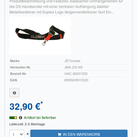
Produktbeschreibung und Features: klassischer Umhängeriemen für
die DS Handsender mit einer zentralen Aufhängung stabiler
Metallkarabiner mit Duplex Logo längenverstellbarer Gurt Ein...
Marke
JETImodel
Hersteller-Nr.
JMS-DS-NS
Bestell-Nr.
HAC-80001533
EAN
8595245910020
*
32,90 €
Artikel ist lieferbar
Lieferzeit: 2-3 Werktage
×
IN DEN WARENKORB