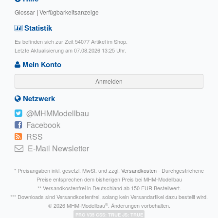
Glossar
|
Verfügbarkeitsanzeige
Statistik
Es befinden sich zur Zeit 54077 Artikel im Shop.
Letzte Aktualisierung am 07.08.2026 13:25 Uhr.
Mein Konto
Anmelden
Netzwerk
@MHMModellbau
Facebook
RSS
E-Mail Newsletter
* Preisangaben inkl. gesetzl. MwSt. und zzgl.
Versandkosten
- Durchgestrichene
Preise entsprechen dem bisherigen Preis bei MHM-Modellbau
** Versandkostenfrei in Deutschland ab 150 EUR Bestellwert.
*** Downloads sind Versandkostenfrei, solang kein Versandartikel dazu bestellt wird.
®
© 2026 MHM-Modellbau
. Änderungen vorbehalten.
PRO V35 CSS: TRUE JS: TRUE