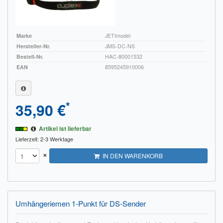
Marke
JETImodel
Hersteller-Nr.
JMS-DC-NS
Bestell-Nr.
HAC-80001532
EAN
8595245910006
*
35,90 €
Artikel ist lieferbar
Lieferzeit: 2-3 Werktage
×
IN DEN WARENKORB
Umhängeriemen 1-Punkt für DS-Sender