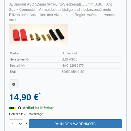
JETImodel ASC 5,5mm (Anti-Blitz-Steckersatz 5,5mm) ASC = Anti
Impressum
Spark Connector Vermeidet das lästige und steckerzerstörende
Blitzen beim Anstecken des Akku an den Regler. Außerdem werden
die S...
FAQ
ÜBER UNS
Was wir bieten
Marke
JETImodel
Unsere Philosophie
Hersteller-Nr.
JMS-ASC5
Bestell-Nr.
HAC-22985475
KONTAKT
EAN
8595245910150
MEIN KONTO
*
14,90 €
WARENKORB
Artikel ist lieferbar
Lieferzeit: 2-3 Werktage
×
IN DEN WARENKORB