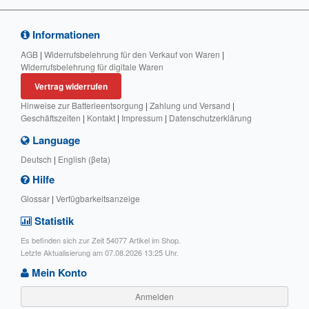
Informationen
AGB
|
Widerrufsbelehrung für den Verkauf von Waren
|
Widerrufsbelehrung für digitale Waren
Vertrag widerrufen
Hinweise zur Batterieentsorgung
|
Zahlung und Versand
|
Geschäftszeiten
|
Kontakt
|
Impressum
|
Datenschutzerklärung
Language
Deutsch
|
English (βeta)
Hilfe
Glossar
|
Verfügbarkeitsanzeige
Statistik
Es befinden sich zur Zeit 54077 Artikel im Shop.
Letzte Aktualisierung am 07.08.2026 13:25 Uhr.
Mein Konto
Anmelden