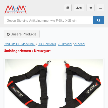
SHOP
Unsere Produkte
Unsere Produkte
Akku Finder
Produkte RC-Modellbau
RC-Elektronik
JETImodel
Zubehör
Umhängeriemen / Kreuzgurt
Servo Finder
BL-Motor Finder
Schiffsschrauben Finder
Räder Finder
Luftschrauben Finder
Sendungsverfolgung DHL