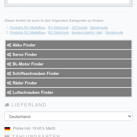
Dieser Artikel ist auch in den folgenden Kategorien zu finden:
Produkte RC-Modellbau
/
RC-Elektronik
/
JETImodel
/
Senderpulte
Produkte RC-Modellbau
/
RC-Elektronik
/
Senderzubehör (alle)
/
Senderpulte
Akku Finder
Servo Finder
BL-Motor Finder
Schiffsschrauben Finder
Räder Finder
Luftschrauben Finder
LIEFERLAND
Land
Preise inkl. 19.00% MwSt.
ZAHLUNGSARTEN