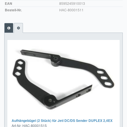
EAN
8595245910013
Impressum
Bestell-Nr.
HAC-80001511
FAQ
ÜBER UNS
Was wir bieten
Unsere Philosophie
KONTAKT
MEIN KONTO
WARENKORB
Aufhängebügel (2 Stück) für Jeti DC/DS Sender DUPLEX 2,4EX
Art-Nr: HAC-80001515