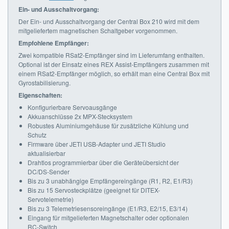
Ein- und Ausschaltvorgang:
Der Ein- und Ausschaltvorgang der Central Box 210 wird mit dem
mitgeliefertem magnetischen Schaltgeber vorgenommen.
Empfohlene Empfänger:
Zwei kompatible RSat2-Empfänger sind im Lieferumfang enthalten.
Optional ist der Einsatz eines REX Assist-Empfängers zusammen mit
einem RSat2-Empfänger möglich, so erhält man eine Central Box mit
Gyrostabilisierung.
Eigenschaften:
Konfigurierbare Servoausgänge
Akkuanschlüsse 2x MPX-Stecksystem
Robustes Aluminiumgehäuse für zusätzliche Kühlung und
Schutz
Firmware über JETI USB-Adapter und JETI Studio
aktualisierbar
Drahtlos programmierbar über die Geräteübersicht der
DC/DS-Sender
Bis zu 3 unabhängige Empfängereingänge (R1, R2, E1/R3)
Bis zu 15 Servosteckplätze (geeignet für DITEX-
Servotelemetrie)
Bis zu 3 Telemetriesensoreingänge (E1/R3, E2/15, E3/14)
Eingang für mitgelieferten Magnetschalter oder optionalen
RC-Switch