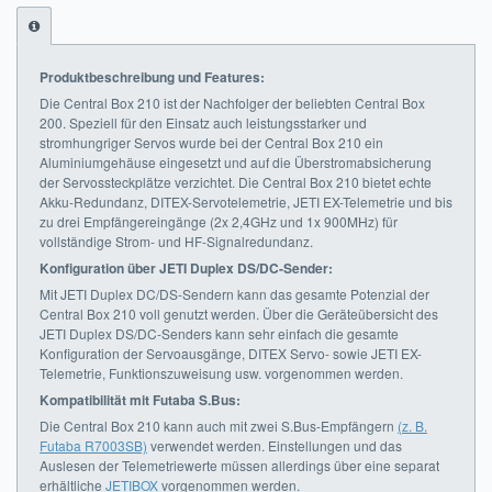
Impressum
Produktbeschreibung und Features:
FAQ
Die Central Box 210 ist der Nachfolger der beliebten Central Box
200. Speziell für den Einsatz auch leistungsstarker und
ÜBER UNS
stromhungriger Servos wurde bei der Central Box 210 ein
Aluminiumgehäuse eingesetzt und auf die Überstromabsicherung
Was wir bieten
der Servossteckplätze verzichtet. Die Central Box 210 bietet echte
Akku-Redundanz, DITEX-Servotelemetrie, JETI EX-Telemetrie und bis
Unsere Philosophie
zu drei Empfängereingänge (2x 2,4GHz und 1x 900MHz) für
vollständige Strom- und HF-Signalredundanz.
KONTAKT
Konfiguration über JETI Duplex DS/DC-Sender:
Mit JETI Duplex DC/DS-Sendern kann das gesamte Potenzial der
MEIN KONTO
Central Box 210 voll genutzt werden. Über die Geräteübersicht des
JETI Duplex DS/DC-Senders kann sehr einfach die gesamte
Konfiguration der Servoausgänge, DITEX Servo- sowie JETI EX-
WARENKORB
Telemetrie, Funktionszuweisung usw. vorgenommen werden.
Kompatibilität mit Futaba S.Bus:
Die Central Box 210 kann auch mit zwei S.Bus-Empfängern
(z. B.
Futaba R7003SB)
verwendet werden. Einstellungen und das
Auslesen der Telemetriewerte müssen allerdings über eine separat
erhältliche
JETIBOX
vorgenommen werden.