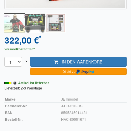
Sendungsverfolgung DPD
Verfügbarkeitsanzeige
Zahlung und Versand
*
322,00 €
Widerrufsrecht
Versandkostenfrei**
Widerrufsbelehrung für den Verkauf von Waren / Muster-
Widerrufsformular
×
IN DEN WARENKORB
Direkt zu
Widerrufsbelehrung für digitale Waren / Muster-
Widerrufsformular
Artikel ist lieferbar
Lieferzeit: 2-3 Werktage
AGB und Kundeninformationen
Marke
JETImodel
Datenschutzerklärung
Hersteller-Nr.
J-CB-210-RS
EAN
8595245914431
Hinweise zur Batterieentsorgung
Bestell-Nr.
HAC-80001671
Geschäftszeiten