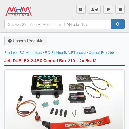
SHOP
Unsere Produkte
Unsere Produkte
Akku Finder
Produkte RC-Modellbau
RC-Elektronik
JETImodel
Central Box 200
Jeti DUPLEX 2.4EX Central Box 210 + 2x Rsat2
Servo Finder
BL-Motor Finder
Schiffsschrauben Finder
Räder Finder
Luftschrauben Finder
Sendungsverfolgung DHL