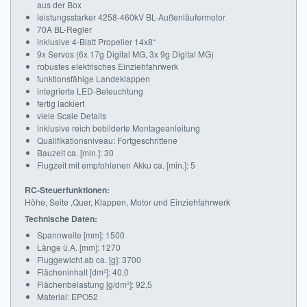
aus der Box
leistungsstarker 4258-460kV BL-Außenläufermotor
70A BL-Regler
inklusive 4-Blatt Propeller 14x8“
9x Servos (6x 17g Digital MG, 3x 9g Digital MG)
robustes elektrisches Einziehfahrwerk
funktionsfähige Landeklappen
integrierte LED-Beleuchtung
fertig lackiert
viele Scale Details
inklusive reich bebilderte Montageanleitung
Qualifikationsniveau: Fortgeschrittene
Bauzeit ca. [min.]: 30
Flugzeit mit empfohlenen Akku ca. [min.]: 5
RC-Steuerfunktionen:
Höhe, Seite ,Quer, Klappen, Motor und Einziehfahrwerk
Technische Daten:
Spannweite [mm]: 1500
Länge ü.A. [mm]: 1270
Fluggewicht ab ca. [g]: 3700
Flächeninhalt [dm²]: 40,0
Flächenbelastung [g/dm²]: 92,5
Material: EPO52