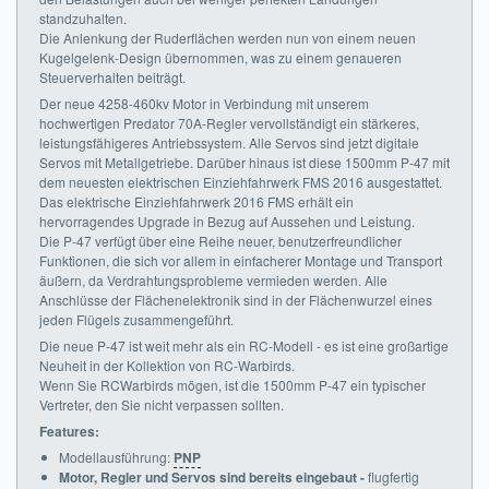
standzuhalten.
Die Anlenkung der Ruderflächen werden nun von einem neuen
Kugelgelenk-Design übernommen, was zu einem genaueren
Steuerverhalten beiträgt.
Der neue 4258-460kv Motor in Verbindung mit unserem
hochwertigen Predator 70A-Regler vervollständigt ein stärkeres,
leistungsfähigeres Antriebssystem. Alle Servos sind jetzt digitale
Servos mit Metallgetriebe. Darüber hinaus ist diese 1500mm P-47 mit
dem neuesten elektrischen Einziehfahrwerk FMS 2016 ausgestattet.
Das elektrische Einziehfahrwerk 2016 FMS erhält ein
hervorragendes Upgrade in Bezug auf Aussehen und Leistung.
Die P-47 verfügt über eine Reihe neuer, benutzerfreundlicher
Funktionen, die sich vor allem in einfacherer Montage und Transport
äußern, da Verdrahtungsprobleme vermieden werden. Alle
Anschlüsse der Flächenelektronik sind in der Flächenwurzel eines
jeden Flügels zusammengeführt.
Die neue P-47 ist weit mehr als ein RC-Modell - es ist eine großartige
Neuheit in der Kollektion von RC-Warbirds.
Wenn Sie RCWarbirds mögen, ist die 1500mm P-47 ein typischer
Vertreter, den Sie nicht verpassen sollten.
Features:
Modellausführung:
PNP
Motor, Regler und Servos sind bereits eingebaut -
flugfertig