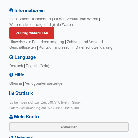
Informationen
AGB
|
Widerrufsbelehrung für den Verkauf von Waren
|
Widerrufsbelehrung für digitale Waren
Vertrag widerrufen
Hinweise zur Batterieentsorgung
|
Zahlung und Versand
|
Geschäftszeiten
|
Kontakt
|
Impressum
|
Datenschutzerklärung
Language
Deutsch
|
English (βeta)
Hilfe
Glossar
|
Verfügbarkeitsanzeige
Statistik
Es befinden sich zur Zeit 54077 Artikel im Shop.
Letzte Aktualisierung am 07.08.2026 10:15 Uhr.
Mein Konto
Anmelden
Netzwerk