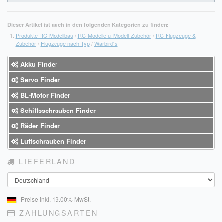
Dieser Artikel ist auch in den folgenden Kategorien zu finden:
Produkte RC-Modellbau
/
RC-Modelle u. Modell-Zubehör
/
RC-Flugzeuge &
Zubehör
/
Flugzeuge nach Typ
/
Warbird`s
Akku Finder
Servo Finder
BL-Motor Finder
Schiffsschrauben Finder
Räder Finder
Luftschrauben Finder
LIEFERLAND
Land
Preise inkl. 19.00% MwSt.
ZAHLUNGSARTEN