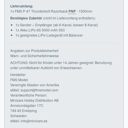
Lieferumfang:
1x FMS P-47 Thunderbolt Razorback
PNP
- 1500mm
Benötigtes Zubehör
(nicht im Lieferumfang enthalten)
:
1x Sender + Empfänger (ab 6-Kanal, besser 8-Kanal)
1x Akku LiPo 6S 5000 mAh 35C
1x geeignetes LiPo-Ladegerät mit Balancer
Angaben zur Produktsicherheit
Warn- und Sicherheitshinweise
ACHTUNG: Nicht für Kinder unter 14 Jahren geeignet. Benutzung
unter unmittelbarer Aufsicht von Erwachsenen.
Hersteller:
FMS Model
Vereinigte Staaten von Amerika
eMail: support@fmsmodel.com
Verantwortliche Person:
Minicars Hobby Distribution AB
Annelundsgatan 17C
749 40 Enköping
Schweden
eMail: info@minicars.se