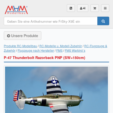
SHOP
Unsere Produkte
Unsere Produkte
Akku Finder
Produkte RC-Modellbau
RC-Modelle u. Modell-Zubehör
RC-Flugzeuge &
Zubehör
Flugzeuge nach Hersteller
FMS
FMS Warbird´s
Servo Finder
P-47 Thunderbolt Razorback PNP (SW=150cm)
BL-Motor Finder
Schiffsschrauben Finder
Räder Finder
Luftschrauben Finder
Sendungsverfolgung DHL