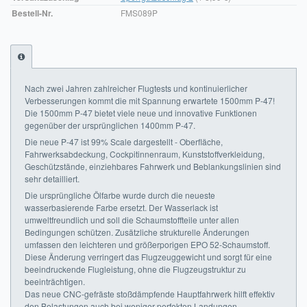
Bestell-Nr.
FMS089P
Impressum
FAQ
ÜBER UNS
Nach zwei Jahren zahlreicher Flugtests und kontinuierlicher
Verbesserungen kommt die mit Spannung erwartete 1500mm P-47!
Was wir bieten
Die 1500mm P-47 bietet viele neue und innovative Funktionen
gegenüber der ursprünglichen 1400mm P-47.
Unsere Philosophie
Die neue P-47 ist 99% Scale dargestellt - Oberfläche,
Fahrwerksabdeckung, Cockpitinnenraum, Kunststoffverkleidung,
KONTAKT
Geschützstände, einziehbares Fahrwerk und Beblankungslinien sind
sehr detailliert.
MEIN KONTO
Die ursprüngliche Ölfarbe wurde durch die neueste
wasserbasierende Farbe ersetzt. Der Wasserlack ist
umweltfreundlich und soll die Schaumstoffteile unter allen
WARENKORB
Bedingungen schützen. Zusätzliche strukturelle Änderungen
umfassen den leichteren und größerporigen EPO 52-Schaumstoff.
Diese Änderung verringert das Flugzeuggewicht und sorgt für eine
beeindruckende Flugleistung, ohne die Flugzeugstruktur zu
beeinträchtigen.
Das neue CNC-gefräste stoßdämpfende Hauptfahrwerk hilft effektiv
den Belastungen auch bei weniger perfekten Landungen