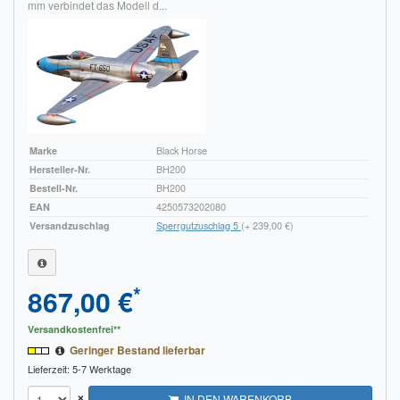
mm verbindet das Modell d...
Marke
Black Horse
Hersteller-Nr.
BH200
Bestell-Nr.
BH200
EAN
4250573202080
Versandzuschlag
Sperrgutzuschlag 5
(+ 239,00 €)
*
867,00 €
Versandkostenfrei**
Geringer Bestand lieferbar
Lieferzeit: 5-7 Werktage
×
IN DEN WARENKORB