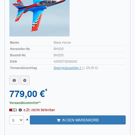
Marke
Black Horse
Hersteller-Nr.
BH205
Bestell-Nr.
BH205
EAN
4250573202042
Versandzuschlag
Sperrgutzuschlag 1
(+ 25,00 €)
*
779,00 €
Versandkostenfrei**
z.Zt. nicht lieferbar
×
IN DEN WARENKORB