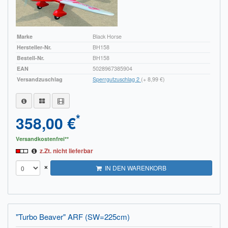
Marke
Black Horse
Hersteller-Nr.
BH158
Bestell-Nr.
BH158
EAN
5028967385904
Versandzuschlag
Sperrgutzuschlag 2
(+ 8,99 €)
*
358,00 €
Versandkostenfrei**
z.Zt. nicht lieferbar
×
IN DEN WARENKORB
"Turbo Beaver" ARF (SW=225cm)