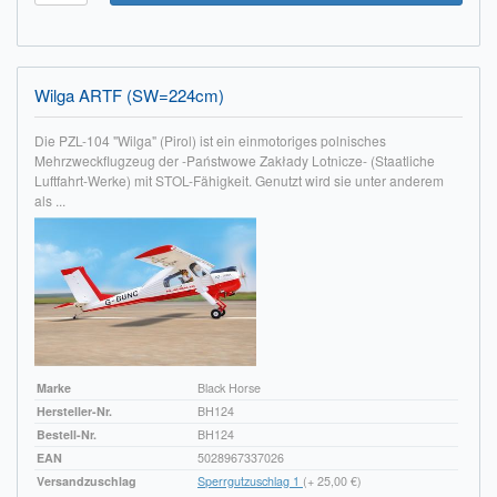
Impressum
FAQ
Wilga ARTF (SW=224cm)
ÜBER UNS
Die PZL-104 "Wilga" (Pirol) ist ein einmotoriges polnisches
Mehrzweckflugzeug der -Państwowe Zakłady Lotnicze- (Staatliche
Was wir bieten
Luftfahrt-Werke) mit STOL-Fähigkeit. Genutzt wird sie unter anderem
als ...
Unsere Philosophie
KONTAKT
MEIN KONTO
WARENKORB
Marke
Black Horse
Hersteller-Nr.
BH124
Bestell-Nr.
BH124
EAN
5028967337026
Versandzuschlag
Sperrgutzuschlag 1
(+ 25,00 €)