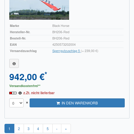
Marke
Black Horse
Hersteller-Nr.
BH206-Red
Bestell-Nr.
BH206-Red
EAN
4250573202004
Versandzuschlag
Sperrgutzuschlag 5
(+ 239,00 €)
*
942,00 €
Versandkostenfrei**
z.Zt. nicht lieferbar
×
IN DEN WARENKORB
1
2
3
4
5
›
»