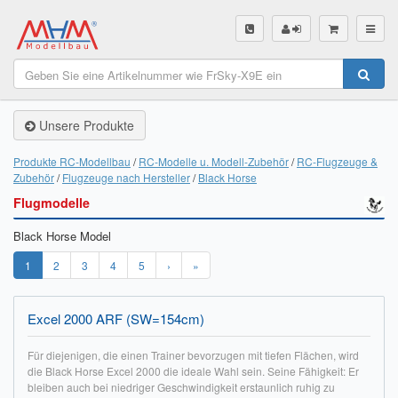
SHOP
Unsere Produkte
Unsere Produkte
Akku Finder
Produkte RC-Modellbau
RC-Modelle u. Modell-Zubehör
RC-Flugzeuge &
Zubehör
Flugzeuge nach Hersteller
Black Horse
Servo Finder
Flugmodelle
BL-Motor Finder
Black Horse Model
Schiffsschrauben Finder
1
2
3
4
5
›
»
Räder Finder
Excel 2000 ARF (SW=154cm)
Luftschrauben Finder
Für diejenigen, die einen Trainer bevorzugen mit tiefen Flächen, wird
die Black Horse Excel 2000 die ideale Wahl sein. Seine Fähigkeit: Er
Sendungsverfolgung DHL
bleiben auch bei niedriger Geschwindigkeit erstaunlich ruhig zu