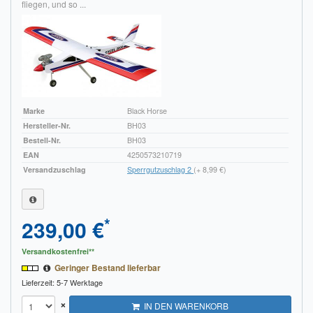
fliegen, und so ...
Sendungsverfolgung DPD
Verfügbarkeitsanzeige
Zahlung und Versand
Widerrufsrecht
Marke
Black Horse
Hersteller-Nr.
BH03
Widerrufsbelehrung für den Verkauf von Waren / Muster-
Bestell-Nr.
BH03
Widerrufsformular
EAN
4250573210719
Versandzuschlag
Sperrgutzuschlag 2
(+ 8,99 €)
Widerrufsbelehrung für digitale Waren / Muster-
Widerrufsformular
AGB und Kundeninformationen
*
239,00 €
Datenschutzerklärung
Versandkostenfrei**
Geringer Bestand lieferbar
Hinweise zur Batterieentsorgung
Lieferzeit: 5-7 Werktage
×
Geschäftszeiten
IN DEN WARENKORB