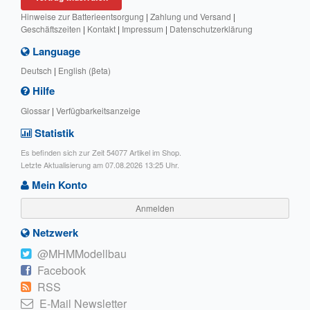
Hinweise zur Batterieentsorgung
|
Zahlung und Versand
|
Geschäftszeiten
|
Kontakt
|
Impressum
|
Datenschutzerklärung
Language
Deutsch
|
English (βeta)
Hilfe
Glossar
|
Verfügbarkeitsanzeige
Statistik
Es befinden sich zur Zeit 54077 Artikel im Shop.
Letzte Aktualisierung am 07.08.2026 13:25 Uhr.
Mein Konto
Anmelden
Netzwerk
@MHMModellbau
Facebook
RSS
E-Mail Newsletter