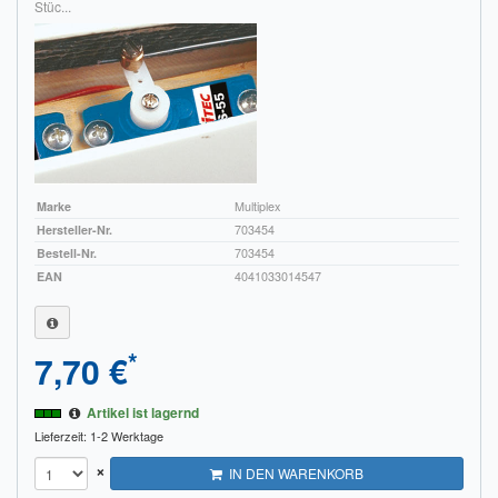
Stüc...
Sendungsverfolgung DPD
Verfügbarkeitsanzeige
Zahlung und Versand
Widerrufsrecht
Widerrufsbelehrung für den Verkauf von Waren / Muster-
Marke
Multiplex
Widerrufsformular
Hersteller-Nr.
703454
Bestell-Nr.
703454
Widerrufsbelehrung für digitale Waren / Muster-
EAN
4041033014547
Widerrufsformular
AGB und Kundeninformationen
*
7,70 €
Datenschutzerklärung
Artikel ist lagernd
Lieferzeit: 1-2 Werktage
Hinweise zur Batterieentsorgung
×
IN DEN WARENKORB
Geschäftszeiten