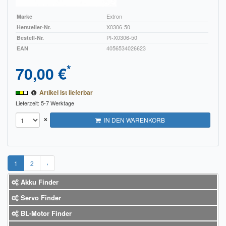
Marke
Extron
Hersteller-Nr.
X0306-50
Bestell-Nr.
PI-X0306-50
EAN
4056534026623
*
70,00 €
Artikel ist lieferbar
Lieferzeit: 5-7 Werktage
×
IN DEN WARENKORB
1
2
›
Akku Finder
Servo Finder
BL-Motor Finder