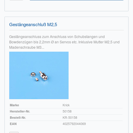
Gestängeanschluß M2,5
Gestängeanschluss zum Anschluss von Schubstangen und
Bowdenzügen bis 2,2mm Ø an Servos etc. Inklusive Mutter M2,5 und
Madenschraube M3...
Marke
Krick
Hersteller-Nr.
50158
Bestell-Nr.
KR-50158
EAN
4025792044069