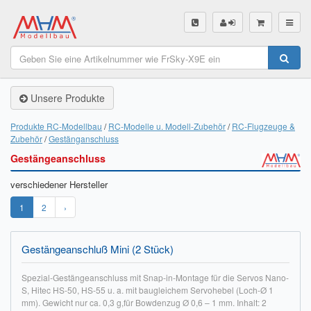
SHOP
Unsere Produkte
Unsere Produkte
Akku Finder
Produkte RC-Modellbau
RC-Modelle u. Modell-Zubehör
RC-Flugzeuge &
Zubehör
Gestänganschluss
Servo Finder
Gestängeanschluss
BL-Motor Finder
verschiedener Hersteller
Schiffsschrauben Finder
1
2
›
Räder Finder
Gestängeanschluß Mini (2 Stück)
Luftschrauben Finder
Spezial-Gestängeanschluss mit Snap-in-Montage für die Servos Nano-
S, Hitec HS-50, HS-55 u. a. mit baugleichem Servohebel (Loch-Ø 1
Sendungsverfolgung DHL
mm). Gewicht nur ca. 0,3 g,für Bowdenzug Ø 0,6 – 1 mm. Inhalt: 2