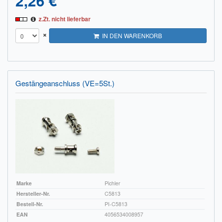
2,26 €
z.Zt. nicht lieferbar
×
IN DEN WARENKORB
Gestängeanschluss (VE=5St.)
Marke
Pichler
Hersteller-Nr.
C5813
Bestell-Nr.
PI-C5813
EAN
4056534008957