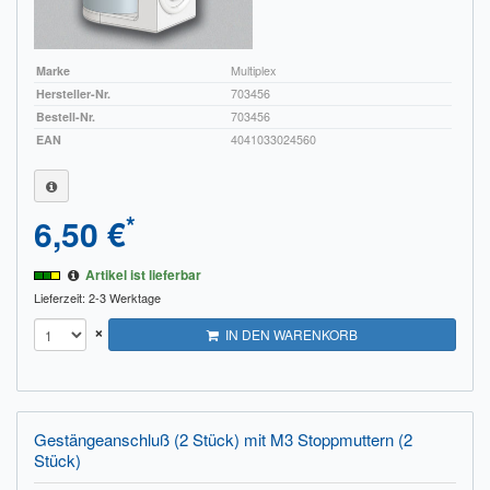
Marke
Multiplex
Hersteller-Nr.
703456
Bestell-Nr.
703456
EAN
4041033024560
*
6,50 €
Artikel ist lieferbar
Lieferzeit: 2-3 Werktage
×
IN DEN WARENKORB
Gestängeanschluß (2 Stück) mit M3 Stoppmuttern (2
Stück)