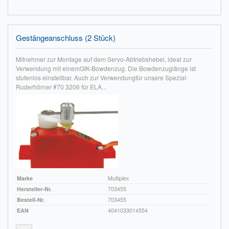
Impressum
FAQ
Gestängeanschluss (2 Stück)
ÜBER UNS
Mitnehmer zur Montage auf dem Servo-Abtriebshebel, ideal zur
Verwendung mit einemGfK-Bowdenzug. Die Bowdenzuglänge ist
stufenlos einstellbar. Auch zur Verwendungfür unsere Spezial-
Was wir bieten
Ruderhörner #70 3206 für ELA...
Unsere Philosophie
KONTAKT
MEIN KONTO
WARENKORB
Marke
Multiplex
Hersteller-Nr.
703455
Bestell-Nr.
703455
EAN
4041033014554