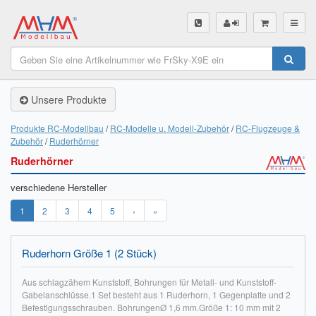
SHOP
Unsere Produkte
Unsere Produkte
Akku Finder
Produkte RC-Modellbau
RC-Modelle u. Modell-Zubehör
RC-Flugzeuge &
Zubehör
Ruderhörner
Servo Finder
Ruderhörner
BL-Motor Finder
verschiedene Hersteller
Schiffsschrauben Finder
1
2
3
4
5
›
»
Räder Finder
Ruderhorn Größe 1 (2 Stück)
Luftschrauben Finder
Aus schlagzähem Kunststoff, Bohrungen für Metall- und Kunststoff-
Gabelanschlüsse.1 Set besteht aus 1 Ruderhorn, 1 Gegenplatte und 2
Sendungsverfolgung DHL
Befestigungsschrauben. BohrungenØ 1,6 mm.Größe 1: 10 mm mit 2