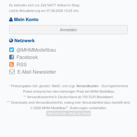
Es befinden sich zur Zeit 54077 Artikel im Shop.
Letzte Aktualisierung am 07.08.2026 13:25 Uhr.
Mein Konto
Anmelden
Netzwerk
@MHMModellbau
Facebook
RSS
E-Mail Newsletter
* Preisangaben inkl. gesetzl. MwSt. und zzgl.
Versandkosten
- Durchgestrichene
Preise entsprechen dem bisherigen Preis bei MHM-Modellbau
** Versandkostenfrei in Deutschland ab 150 EUR Bestellwert.
*** Downloads sind Versandkostenfrei, solang kein Versandartikel dazu bestellt wird.
®
© 2026 MHM-Modellbau
. Änderungen vorbehalten.
PRO V35 CSS: TRUE JS: TRUE