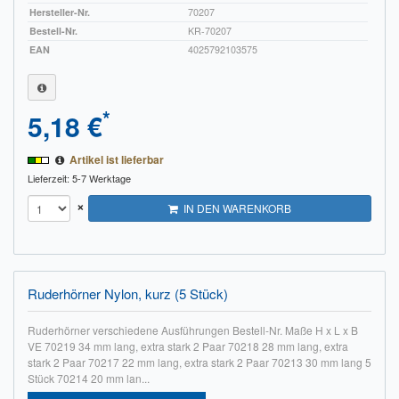
Hersteller-Nr.
70207
Bestell-Nr.
KR-70207
EAN
4025792103575
*
5,18 €
Artikel ist lieferbar
Lieferzeit: 5-7 Werktage
×
IN DEN WARENKORB
Ruderhörner Nylon, kurz (5 Stück)
Ruderhörner verschiedene Ausführungen Bestell-Nr. Maße H x L x B
VE 70219 34 mm lang, extra stark 2 Paar 70218 28 mm lang, extra
stark 2 Paar 70217 22 mm lang, extra stark 2 Paar 70213 30 mm lang 5
Stück 70214 20 mm lan...