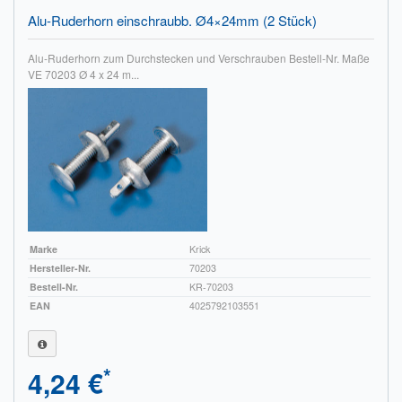
Alu-Ruderhorn einschraubb. Ø4×24mm (2 Stück)
Alu-Ruderhorn zum Durchstecken und Verschrauben Bestell-Nr. Maße
VE 70203 Ø 4 x 24 m...
Marke
Krick
Hersteller-Nr.
70203
Bestell-Nr.
KR-70203
EAN
4025792103551
*
4,24 €