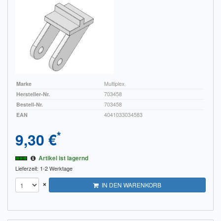
Marke
Multiplex
Hersteller-Nr.
703458
Bestell-Nr.
703458
EAN
4041033034583
*
9,30 €
Artikel ist lagernd
Lieferzeit: 1-2 Werktage
×
IN DEN WARENKORB