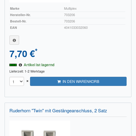
Marke
Multiplex
Hersteller-Nr.
703206
Bestell-Nr.
703206
EAN
4041033032060
*
7,70 €
Artikel ist lagernd
Lieferzeit: 1-2 Werktage
×
IN DEN WARENKORB
Ruderhorn "Twin" mit Gestängeanschluss, 2 Satz