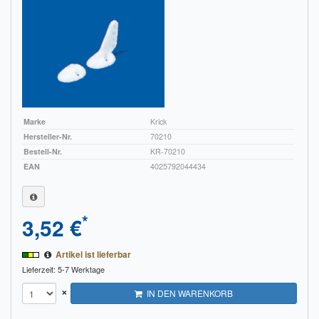
Marke
Krick
Hersteller-Nr.
70210
Bestell-Nr.
KR-70210
EAN
4025792044434
*
3,52 €
Artikel ist lieferbar
Lieferzeit: 5-7 Werktage
×
IN DEN WARENKORB