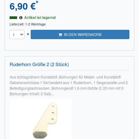
*
6,90 €
Impressum
Artikel ist lagernd
FAQ
Lieferzeit: 1-2 Werktage
×
IN DEN WARENKORB
ÜBER UNS
Was wir bieten
Unsere Philosophie
Ruderhorn Größe 2 (2 Stück)
KONTAKT
Aus schlagzähem Kunststoff, Bohrungen für Metall- und Kunststoff-
Gabelanschlüsse.1 Set besteht aus 1 Ruderhorn, 1 Gegenplatte und 2
MEIN KONTO
Befestigungsschrauben. BohrungenØ 1,6 mm.Größe 2: 20 mm mit 3
Bohrungen Inhalt: 2 Satz...
WARENKORB