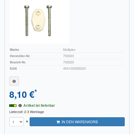
Marke
Multiplex
Hersteller-Nr.
703023
Bestell-Nr.
703023
EAN
4041033050231
*
8,10 €
Artikel ist lieferbar
Lieferzeit: 2-3 Werktage
×
IN DEN WARENKORB