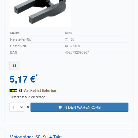
Marke
Krick
Hersteller-Nr.
71460
Bestell-Nr.
KR-71460
EAN
4025792090967
*
5,17 €
Artikel ist lieferbar
Lieferzeit: 5-7 Werktage
×
IN DEN WARENKORB
Motorträger .60-.91 4-Takt