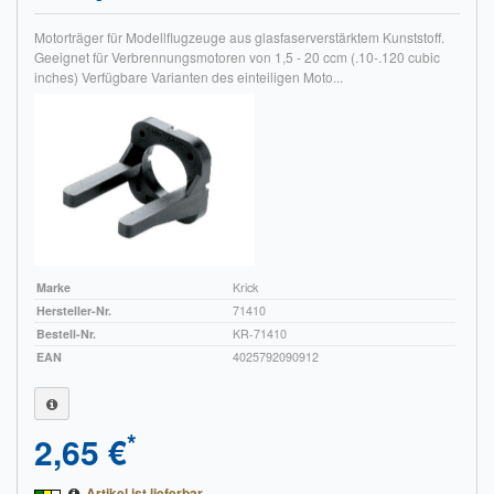
Impressum
Motorträger für Modellflugzeuge aus glasfaserverstärktem Kunststoff.
Geeignet für Verbrennungsmotoren von 1,5 - 20 ccm (.10-.120 cubic
inches) Verfügbare Varianten des einteiligen Moto...
FAQ
ÜBER UNS
Was wir bieten
Unsere Philosophie
KONTAKT
Marke
Krick
MEIN KONTO
Hersteller-Nr.
71410
Bestell-Nr.
KR-71410
WARENKORB
EAN
4025792090912
*
2,65 €
Artikel ist lieferbar