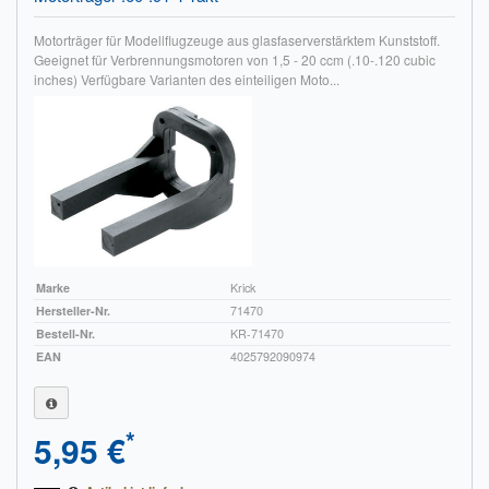
Motorträger für Modellflugzeuge aus glasfaserverstärktem Kunststoff.
Geeignet für Verbrennungsmotoren von 1,5 - 20 ccm (.10-.120 cubic
inches) Verfügbare Varianten des einteiligen Moto...
Marke
Krick
Hersteller-Nr.
71470
Bestell-Nr.
KR-71470
EAN
4025792090974
*
5,95 €