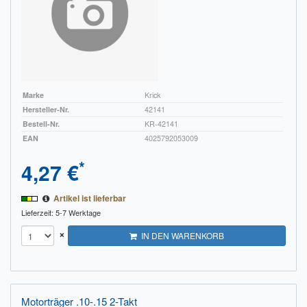
Sendungsverfolgung DPD
Verfügbarkeitsanzeige
Zahlung und Versand
Marke
Krick
Widerrufsrecht
Hersteller-Nr.
42141
Bestell-Nr.
KR-42141
Widerrufsbelehrung für den Verkauf von Waren / Muster-
EAN
4025792053009
Widerrufsformular
*
4,27 €
Widerrufsbelehrung für digitale Waren / Muster-
Widerrufsformular
Artikel ist lieferbar
AGB und Kundeninformationen
Lieferzeit: 5-7 Werktage
×
IN DEN WARENKORB
Datenschutzerklärung
Hinweise zur Batterieentsorgung
Geschäftszeiten
Motorträger .10-.15 2-Takt