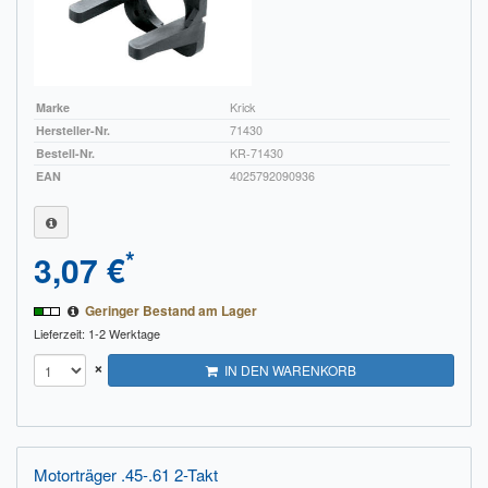
Marke
Krick
Hersteller-Nr.
71430
Bestell-Nr.
KR-71430
EAN
4025792090936
*
3,07 €
Geringer Bestand am Lager
Lieferzeit: 1-2 Werktage
×
IN DEN WARENKORB
Motorträger .45-.61 2-Takt