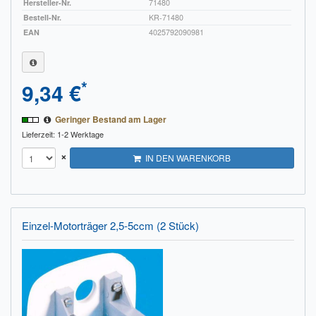
Hersteller-Nr.
71480
Bestell-Nr.
KR-71480
EAN
4025792090981
*
9,34 €
Geringer Bestand am Lager
Lieferzeit: 1-2 Werktage
×
IN DEN WARENKORB
Einzel-Motorträger 2,5-5ccm (2 Stück)