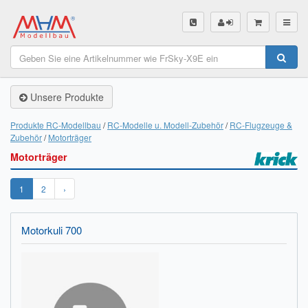
SHOP
Unsere Produkte
Unsere Produkte
Akku Finder
Produkte RC-Modellbau
RC-Modelle u. Modell-Zubehör
RC-Flugzeuge &
Zubehör
Motorträger
Servo Finder
Motorträger
BL-Motor Finder
1
2
›
Schiffsschrauben Finder
Motorkuli 700
Räder Finder
Luftschrauben Finder
Sendungsverfolgung DHL