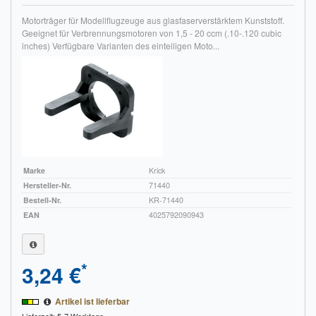
Motorträger für Modellflugzeuge aus glasfaserverstärktem Kunststoff.
Geeignet für Verbrennungsmotoren von 1,5 - 20 ccm (.10-.120 cubic
inches) Verfügbare Varianten des einteiligen Moto...
Marke
Krick
Hersteller-Nr.
71440
Bestell-Nr.
KR-71440
EAN
4025792090943
*
3,24 €
Artikel ist lieferbar