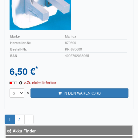
Marke
Mantua
Hersteller-Nr.
870600
Bestell-Nr.
KR-870600
EAN
4025792036965
*
6,50 €
z.Zt. nicht lieferbar
×
IN DEN WARENKORB
1
2
›
Akku Finder