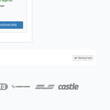
st lagernd
tage
WARENKORB
Verlauf ein