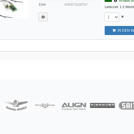
Artikel i
EAN
4250573228707
Lieferzeit: 1-2 Werk
×
IN DEN 