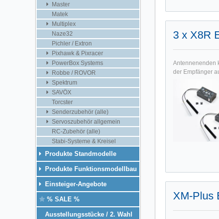
Master
Matek
Multiplex
3 x X8R 
Naze32
Pichler / Extron
Pixhawk & Pixracer
PowerBox Systems
Antennenenden kö
der Empfänger aus
Robbe / ROVOR
Spektrum
SAVÖX
Torcster
Senderzubehör (alle)
Servoszubehör allgemein
RC-Zubehör (alle)
Stabi-Systeme & Kreisel
Produkte Standmodelle
Produkte Funktionsmodellbau
Einsteiger-Angebote
XM-Plus 
% SALE %
Ausstellungsstücke / 2. Wahl