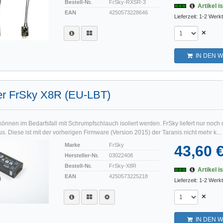
Bestell-Nr.
FrSky-RXSR-3
Artikel i
EAN
4250573228646
Lieferzeit: 1-2 Werk
×
IN DEN 
r FrSky X8R (EU-LBT)
nnen im Bedarfsfall mit Schrumpfschlauch isoliert werden. FrSky liefert nur noch 
. Diese ist mit der vorherigen Firmware (Version 2015) der Taranis nicht mehr k...
Marke
FrSky
43,60 
Hersteller-Nr.
03022408
Bestell-Nr.
FrSky-X8R
Artikel i
EAN
4250573225218
Lieferzeit: 1-2 Werk
×
IN DEN 