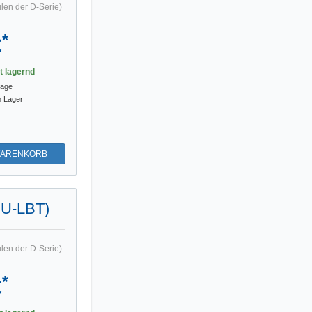
len der D-Serie)
*
€
st lagernd
tage
m Lager
WARENKORB
EU-LBT)
len der D-Serie)
*
€