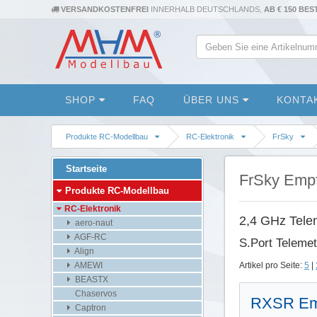
VERSANDKOSTENFREI
INNERHALB DEUTSCHLANDS,
AB € 150 BE
SHOP
FAQ
ÜBER UNS
KONTA
Produkte RC-Modellbau
RC-Elektronik
FrSky
Startseite
FrSky Emp
Produkte RC-Modellbau
RC-Elektronik
2,4 GHz Tele
aero-naut
AGF-RC
S.Port Telemet
Align
AMEWI
Artikel pro Seite:
5
|
BEASTX
Chaservos
RXSR Emp
Captron