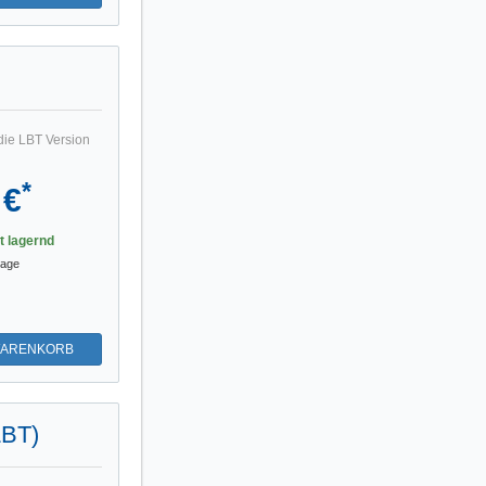
die LBT Version
*
 €
st lagernd
tage
WARENKORB
LBT)