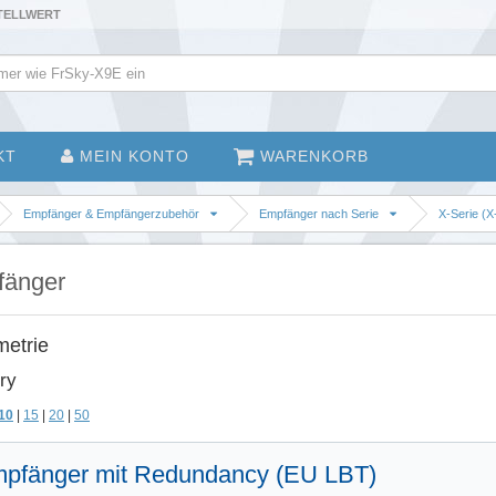
STELLWERT
KT
MEIN KONTO
WARENKORB
Empfänger & Empfängerzubehör
Empfänger nach Serie
X-Serie (X-
fänger
metrie
ry
10
|
15
|
20
|
50
fänger mit Redundancy (EU LBT)