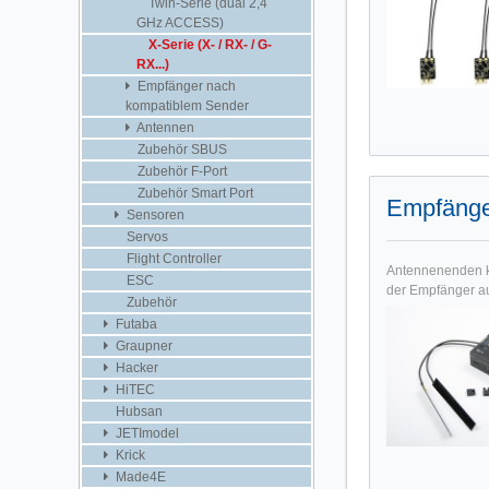
Twin-Serie (dual 2,4
GHz ACCESS)
X-Serie (X- / RX- / G-
RX...)
Empfänger nach
kompatiblem Sender
Antennen
Zubehör SBUS
Zubehör F-Port
Zubehör Smart Port
Empfänge
Sensoren
Servos
Flight Controller
Antennenenden kö
ESC
der Empfänger aus
Zubehör
Futaba
Graupner
Hacker
HiTEC
Hubsan
JETImodel
Krick
Made4E