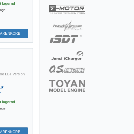
st lagernd
tage
WARENKORB
die LBT Version
*
€
st lagernd
tage
WARENKORB