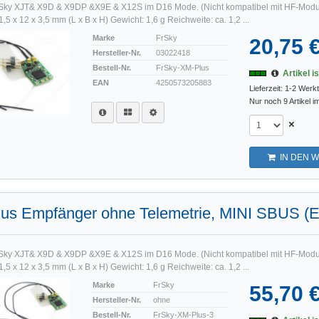
FrSky XJT& X9D & X9DP &X9E & X12S im D16 Mode. (Nicht kompatibel mit HF-Modu
 x 12 x 3,5 mm (L x B x H) Gewicht: 1,6 g Reichweite: ca. 1,2 ...
Marke
FrSky
20,75 
Hersteller-Nr.
03022418
Bestell-Nr.
FrSky-XM-Plus
Artikel i
EAN
4250573205883
Lieferzeit: 1-2 Werk
Nur noch 9 Artikel i
×
IN DEN 
lus Empfänger ohne Telemetrie, MINI SBUS (
FrSky XJT& X9D & X9DP &X9E & X12S im D16 Mode. (Nicht kompatibel mit HF-Modu
 x 12 x 3,5 mm (L x B x H) Gewicht: 1,6 g Reichweite: ca. 1,2 ...
Marke
FrSky
55,70 
Hersteller-Nr.
ohne
Bestell-Nr.
FrSky-XM-Plus-3