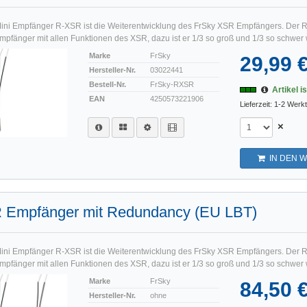
Mini Empfänger R-XSR ist die Weiterentwicklung des FrSky XSR Empfängers. Der R
pfänger mit allen Funktionen des XSR, dazu ist er 1/3 so groß und 1/3 so schwer w
Marke
FrSky
29,99 
Hersteller-Nr.
03022441
Bestell-Nr.
FrSky-RXSR
Artikel i
EAN
4250573221906
Lieferzeit: 1-2 Werk
×
IN DEN 
 Empfänger mit Redundancy (EU LBT)
Mini Empfänger R-XSR ist die Weiterentwicklung des FrSky XSR Empfängers. Der R
pfänger mit allen Funktionen des XSR, dazu ist er 1/3 so groß und 1/3 so schwer w
Marke
FrSky
84,50 
Hersteller-Nr.
ohne