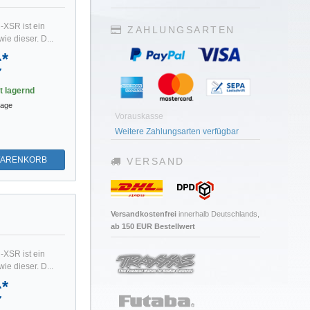
-XSR ist ein
ZAHLUNGSARTEN
ie dieser. D...
*
€
st lagernd
tage
Vorauskasse
Weitere Zahlungsarten verfügbar
WARENKORB
VERSAND
Versandkostenfrei
innerhalb Deutschlands,
ab 150 EUR Bestellwert
-XSR ist ein
ie dieser. D...
*
€