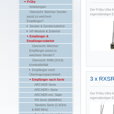
FrSky
Anleitungen
Der FrSky Ultra 
Übersicht: Welcher Sender
eigenständiger Em
passt zu welchem
Empfänger?
Sender & Senderzubehör
HF-Module & Zubehör
Empfänger &
Empfängerzubehör
Übersicht: Welcher
Empfänger passt zu
welchem Sender?
Übersicht: R9M (2019)
Kombatibilität
Empfänger nach
Übertragungsprotokoll
3 x RXSR
Empfänger nach Serie
ARCHER-Serie
ARCHER+-Serie
Der FrSky Ultra 
ARCHER incl. Stabi
eigenständiger Em
R9-Serie (868MHz)
Tandem-Serie (2,4GHz
& 868 MHz)