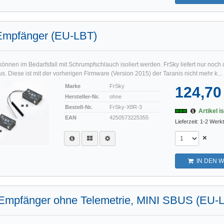
Empfänger (EU-LBT)
nnen im Bedarfsfall mit Schrumpfschlauch isoliert werden. FrSky liefert nur noch 
. Diese ist mit der vorherigen Firmware (Version 2015) der Taranis nicht mehr k...
Marke
FrSky
124,70
Hersteller-Nr.
ohne
Bestell-Nr.
FrSky-X8R-3
Artikel i
EAN
4250573225355
Lieferzeit: 1-2 Werk
×
IN DEN 
Empfänger ohne Telemetrie, MINI SBUS (EU-