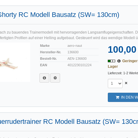
Shorty RC Modell Bausatz (SW= 130cm)
infach zu bauendes Trainermodell mit hervorragenden Langsamflugeigenschaften. D
ertigten Profilen auf einer Helling aufgebaut. Gesteuert wird das wendige Modell ü
Marke
aero-naut
100,00
Hersteller-Nr.
136600
Bestell-Nr.
AEN-136600
Geringe
EAN
4012230101224
Lager
Lieferzeit: 1-2 Werk
×
IN DEN 
uerrudertrainer RC Modell Bausatz (SW= 130c