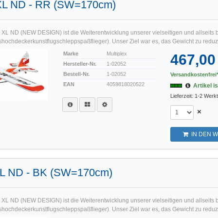
XL ND - RR (SW=170cm)
XL ND (NEW DESIGN) ist die Weiterentwicklung unserer vielseitigen und allseits 
shochdeckerkunstflugschleppspaßflieger). Unser Ziel war es, das Gewicht zu reduzi
Marke
Multiplex
467,00
Hersteller-Nr.
1-02052
Bestell-Nr.
1-02052
Versandkostenfrei*
EAN
4059818020522
Artikel i
Lieferzeit: 1-2 Werk
×
IN DEN 
L ND - BK (SW=170cm)
XL ND (NEW DESIGN) ist die Weiterentwicklung unserer vielseitigen und allseits 
shochdeckerkunstflugschleppspaßflieger). Unser Ziel war es, das Gewicht zu reduzi