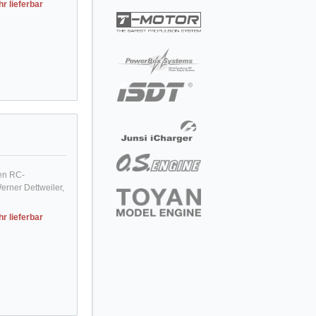
r lieferbar
den RC-
rner Dettweiler,
r lieferbar