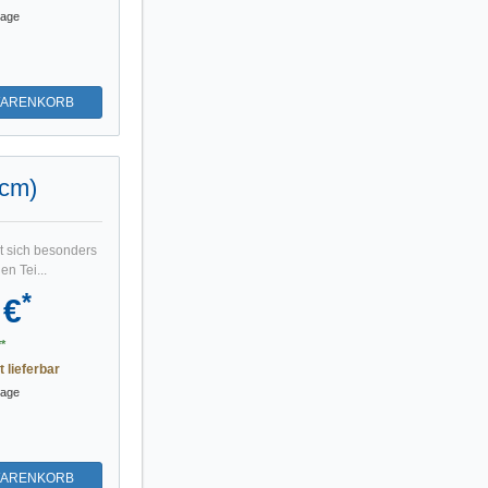
tage
WARENKORB
5cm)
t sich besonders
n Tei...
*
 €
*
t lieferbar
tage
WARENKORB