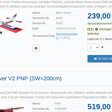
ie einen Trainer bevorzugen mit tiefen Flächen, wird die Black Horse Excel 2000 d
keit: Er bleiben auch bei niedriger Geschwindigkeit erstaunlich ruhig zu fliegen, und
Marke
Black Horse
239,00
Hersteller-Nr.
BH03
Bestell-Nr.
BH03
Versandkostenfrei*
EAN
4250573210719
Geringer
lieferbar
Sperrgutzuschlag
Versandzuschlag
2
(+ 8,99 €)
Lieferzeit: 5-7 Werk
×
IN DEN 
ver V2 PNP (SW=200cm)
ung Die FMS Beaver V2 ist mit einer Spannweite von 2 Metern, einem Gewicht vo
ber 5 kg ein vielseitiger Trainer mit erstaunlich gutmütigen Flugeigenschaften. Sie
Marke
FMS
519,00
Hersteller-Nr.
FMS090P