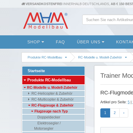
VERSANDKOSTENFREI
INNERHALB DEUTSCHLANDS,
AB € 150 BE
SHOP
FAQ
ÜBER UNS
KONTA
Produkte RC-Modellbau
RC-Modelle u. Modell-Zubehör
Startseite
Trainer Mod
Produkte RC-Modellbau
RC-Modelle u. Modell-Zubehör
RC-Flugmodel
RC-Helicopter & Zubehör
RC-Multicopter & Zubehör
Artikel pro Seite:
5
|
RC-Flugzeuge & Zubehör
Flugzeuge nach Typ
1
2
›
Doppeldecker
Elektrosegler /
Motorsegler