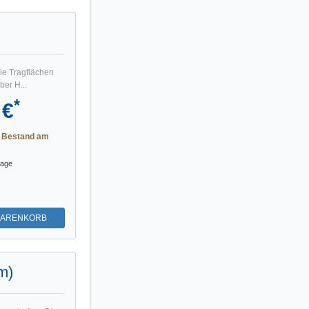
ie Tragflächen
ber H...
*
 €
r Bestand am
tage
WARENKORB
m)