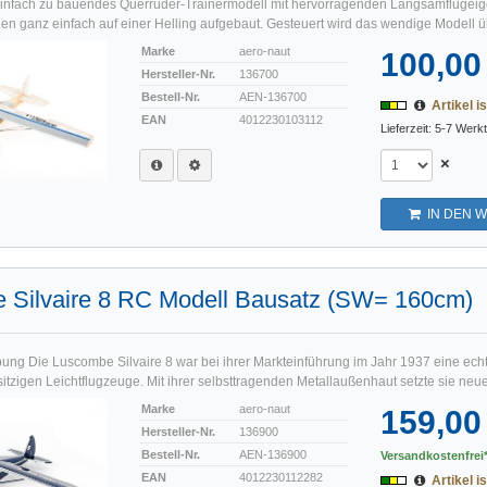
infach zu bauendes Querruder-Trainermodell mit hervorragenden Langsamflugeig
en ganz einfach auf einer Helling aufgebaut. Gesteuert wird das wendige Modell ü
Marke
aero-naut
100,00
Hersteller-Nr.
136700
Bestell-Nr.
AEN-136700
Artikel is
EAN
4012230103112
Lieferzeit: 5-7 Werk
×
IN DEN 
 Silvaire 8 RC Modell Bausatz (SW= 160cm)
ung Die Luscombe Silvaire 8 war bei ihrer Markteinführung im Jahr 1937 eine ech
itzigen Leichtflugzeuge. Mit ihrer selbsttragenden Metallaußenhaut setzte sie neue
Marke
aero-naut
159,00
Hersteller-Nr.
136900
Bestell-Nr.
AEN-136900
Versandkostenfrei*
EAN
4012230112282
Artikel is