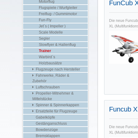
FunCub 
Motorflug
Flugspiele / Wurfgleiter
Freiflug- / Gummimotor
Fun-Fly
Die neue Funcub 
Jet`s ( Impeller )
XL (Multifunktion
Scale Modelle
Segler
Slowflyer & Hallenflug
Trainer
Warbird`s
Holzbausätze
Flugzeuge nach Hersteller
Fahrwerke, Räder &
Zubehör
Luftschrauben
Propeller-Mitnehmer &
Mittelstücke
Spinner & Spinnerkappen
Funcub X
Ersatzteile für Flugzeuge
Gabelköpfe
Gestänganschluss
Die neue Funcub 
Bowdenzüge
XL (Multifunktion
Bremsklappen