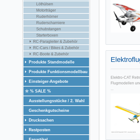
Löthülsen
Motorträger
Ruderhörner
Ruderscharniere
Schubstangen
Starterboxen
RC-Paragleiter & Zubehör
RC-Cars / Bikes & Zubehör
RC-Boote & Zubehör
Elektrof
Produkte Standmodelle
Produkte Funktionsmodellbau
Elektro-CAT Retr
Einsteiger-Angebote
Flugmodellen und
...
% SALE %
Ausstellungsstücke / 2. Wahl
Geschenkgutscheine
Drucksachen
Restposten
Fanartikel