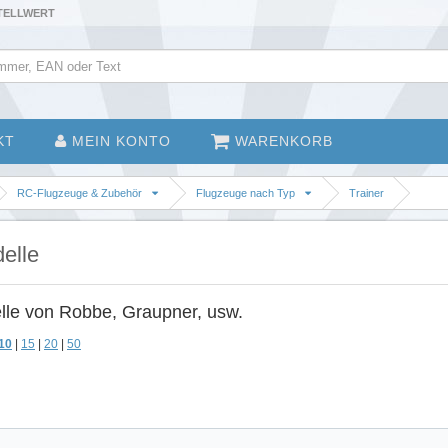
STELLWERT
KT
MEIN KONTO
WARENKORB
RC-Flugzeuge & Zubehör
Flugzeuge nach Typ
Trainer
elle
le von Robbe, Graupner, usw.
10
|
15
|
20
|
50