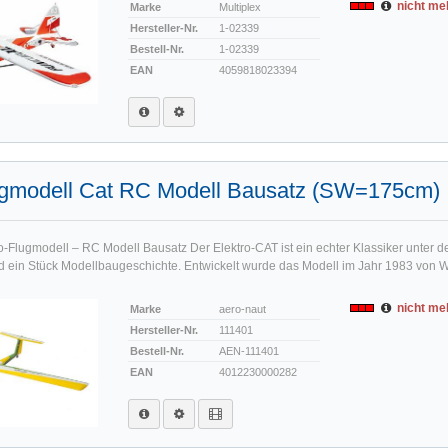
nicht meh
Marke
Multiplex
Hersteller-Nr.
1-02339
Bestell-Nr.
1-02339
EAN
4059818023394
lugmodell Cat RC Modell Bausatz (SW=175cm)
o-Flugmodell – RC Modell Bausatz Der Elektro-CAT ist ein echter Klassiker unter 
 ein Stück Modellbaugeschichte. Entwickelt wurde das Modell im Jahr 1983 von We
nicht meh
Marke
aero-naut
Hersteller-Nr.
111401
Bestell-Nr.
AEN-111401
EAN
4012230000282