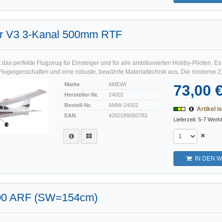
ner V3 3-Kanal 500mm RTF
st das perfekte Flugzeug für Einsteiger und für alle ambitionierten Hobby-Piloten. Es
Flugeigenschaften und eine robuste, bewährte Materialtechnik aus. Die moderne 2
Marke
AMEWI
73,00 
Hersteller-Nr.
24002
Bestell-Nr.
AMW-24002
Artikel is
EAN
4260189060783
Lieferzeit: 5-7 Werk
×
IN DEN 
00 ARF (SW=154cm)