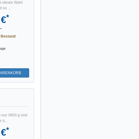
ie ideale Wahl
 so ...
*
 €
*
 Bestand
tage
WARENKORB
n nur 3800 g und
 ü...
*
 €