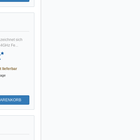
 zeichnet sich
,4GHz Fe...
*
€
t lieferbar
tage
WARENKORB