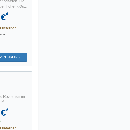
enschaften. Die
ber Höhen-, Qu...
*
 €
t lieferbar
tage
WARENKORB
te Revolution im
 M...
*
 €
*
t lieferbar