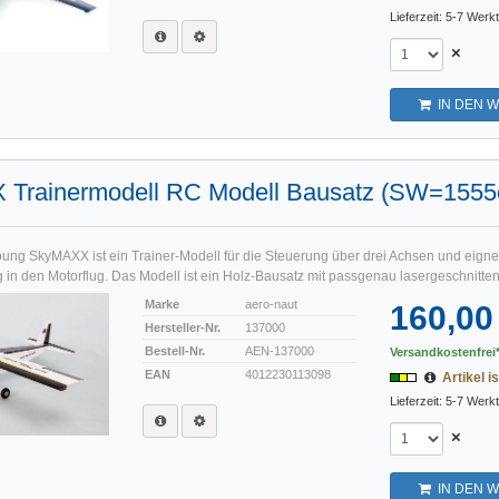
Lieferzeit: 5-7 Werk
×
IN DEN 
Trainermodell RC Modell Bausatz (SW=155
ung SkyMAXX ist ein Trainer-Modell für die Steuerung über drei Achsen und eigne
g in den Motorflug. Das Modell ist ein Holz-Bausatz mit passgenau lasergeschnittene
Marke
aero-naut
160,00
Hersteller-Nr.
137000
Bestell-Nr.
AEN-137000
Versandkostenfrei*
EAN
4012230113098
Artikel is
Lieferzeit: 5-7 Werk
×
IN DEN 