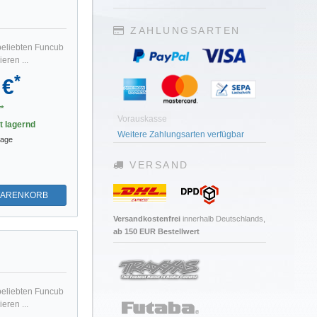
ZAHLUNGSARTEN
beliebten Funcub
eren ...
*
 €
*
Vorauskasse
st lagernd
Weitere Zahlungsarten verfügbar
tage
VERSAND
WARENKORB
Versandkostenfrei
innerhalb Deutschlands,
ab 150 EUR Bestellwert
beliebten Funcub
eren ...