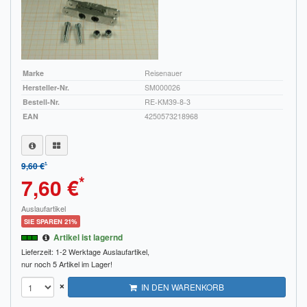
Marke
Reisenauer
Hersteller-Nr.
SM000026
Bestell-Nr.
RE-KM39-8-3
EAN
4250573218968
*
9,60 €
*
7,60 €
Auslaufartikel
SIE SPAREN 21%
Artikel ist lagernd
Lieferzeit: 1-2 Werktage
Auslaufartikel,
nur noch 5 Artikel im Lager!
×
IN DEN WARENKORB