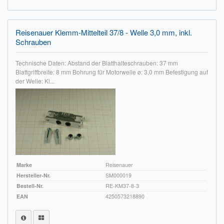
Impressum
Reisenauer Klemm-Mittelteil 37/8 - Welle 3,0 mm, inkl.
FAQ
Schrauben
ÜBER UNS
Technische Daten: Abstand der Blatthalteschrauben: 37 mm
Blattgriffbreite: 8 mm Bohrung für Motorwelle ø: 3,0 mm Befestigung auf
Was wir bieten
der Welle: Kl...
Unsere Philosophie
KONTAKT
MEIN KONTO
WARENKORB
Marke
Reisenauer
Hersteller-Nr.
SM000019
Bestell-Nr.
RE-KM37-8-3
EAN
4250573218890