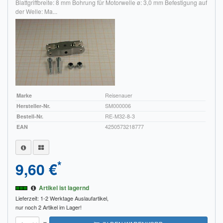
Blattgriffbreite: 8 mm Bohrung für Motorwelle ø: 3,0 mm Befestigung auf
der Welle: Ma...
Marke
Reisenauer
Hersteller-Nr.
SM000006
Bestell-Nr.
RE-M32-8-3
EAN
4250573218777
*
9,60 €
Artikel ist lagernd
Lieferzeit: 1-2 Werktage
Auslaufartikel,
nur noch 2 Artikel im Lager!
×