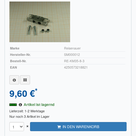
Sendungsverfolgung DPD
Verfügbarkeitsanzeige
Zahlung und Versand
Widerrufsrecht
Marke
Reisenauer
Hersteller-Nr.
SM000012
Widerrufsbelehrung für den Verkauf von Waren / Muster-
Bestell-Nr.
RE-KM35-8-3
Widerrufsformular
EAN
4250573218821
Widerrufsbelehrung für digitale Waren / Muster-
Widerrufsformular
*
9,60 €
AGB und Kundeninformationen
Artikel ist lagernd
Datenschutzerklärung
Lieferzeit: 1-2 Werktage
Nur noch 3 Artikel im Lager
Hinweise zur Batterieentsorgung
×
IN DEN WARENKORB
Geschäftszeiten