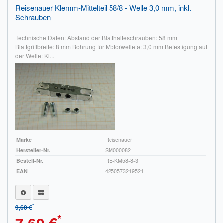
Reisenauer Klemm-Mittelteil 58/8 - Welle 3,0 mm, inkl.
Schrauben
Technische Daten: Abstand der Blatthalteschrauben: 58 mm
Blattgriffbreite: 8 mm Bohrung für Motorwelle ø: 3,0 mm Befestigung auf
der Welle: Kl...
Marke
Reisenauer
Hersteller-Nr.
SM000082
Bestell-Nr.
RE-KM58-8-3
EAN
4250573219521
*
9,60 €
*
7,60 €