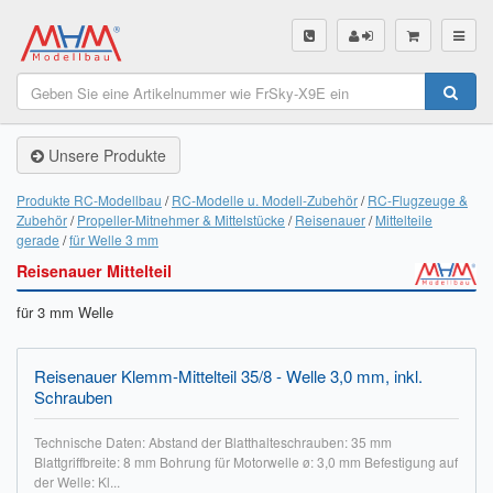
SHOP
Unsere Produkte
Unsere Produkte
Akku Finder
Produkte RC-Modellbau
RC-Modelle u. Modell-Zubehör
RC-Flugzeuge &
Zubehör
Propeller-Mitnehmer & Mittelstücke
Reisenauer
Mittelteile
Servo Finder
gerade
für Welle 3 mm
Reisenauer Mittelteil
BL-Motor Finder
für 3 mm Welle
Schiffsschrauben Finder
Räder Finder
Reisenauer Klemm-Mittelteil 35/8 - Welle 3,0 mm, inkl.
Schrauben
Luftschrauben Finder
Technische Daten: Abstand der Blatthalteschrauben: 35 mm
Blattgriffbreite: 8 mm Bohrung für Motorwelle ø: 3,0 mm Befestigung auf
Sendungsverfolgung DHL
der Welle: Kl...