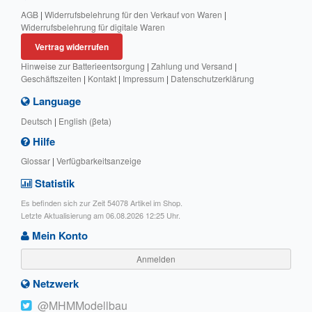
AGB
|
Widerrufsbelehrung für den Verkauf von Waren
|
Widerrufsbelehrung für digitale Waren
Vertrag widerrufen
Hinweise zur Batterieentsorgung
|
Zahlung und Versand
|
Geschäftszeiten
|
Kontakt
|
Impressum
|
Datenschutzerklärung
Language
Deutsch
|
English (βeta)
Hilfe
Glossar
|
Verfügbarkeitsanzeige
Statistik
Es befinden sich zur Zeit 54078 Artikel im Shop.
Letzte Aktualisierung am 06.08.2026 12:25 Uhr.
Mein Konto
Anmelden
Netzwerk
@MHMModellbau