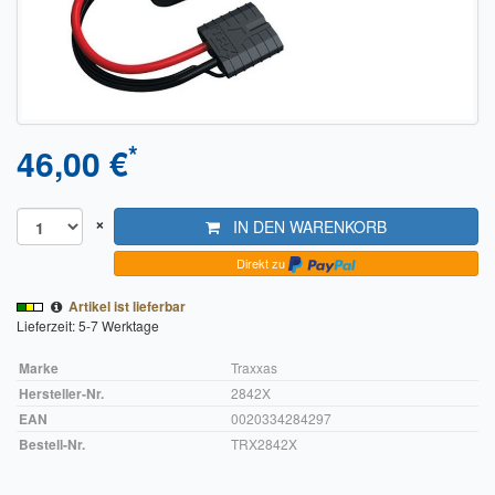
Sendungsverfolgung DPD
Verfügbarkeitsanzeige
Zahlung und Versand
*
46,00 €
Widerrufsrecht
Widerrufsbelehrung für den Verkauf von Waren / Muster-
×
IN DEN WARENKORB
Widerrufsformular
Direkt zu
Widerrufsbelehrung für digitale Waren / Muster-
Widerrufsformular
Artikel ist lieferbar
Lieferzeit: 5-7 Werktage
AGB und Kundeninformationen
Marke
Traxxas
Datenschutzerklärung
Hersteller-Nr.
2842X
EAN
0020334284297
Hinweise zur Batterieentsorgung
Bestell-Nr.
TRX2842X
Geschäftszeiten