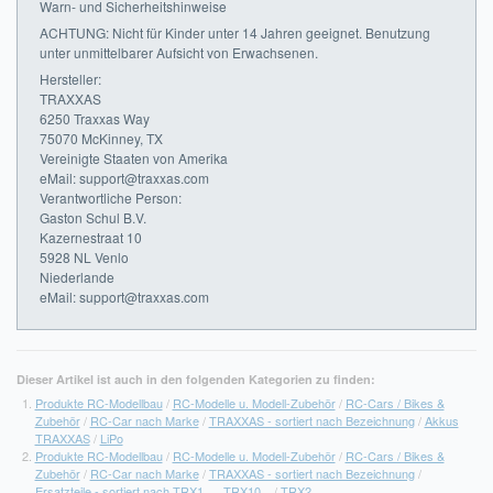
Warn- und Sicherheitshinweise
ACHTUNG: Nicht für Kinder unter 14 Jahren geeignet. Benutzung
unter unmittelbarer Aufsicht von Erwachsenen.
Hersteller:
TRAXXAS
6250 Traxxas Way
75070 McKinney, TX
Vereinigte Staaten von Amerika
eMail: support@traxxas.com
Verantwortliche Person:
Gaston Schul B.V.
Kazernestraat 10
5928 NL Venlo
Niederlande
eMail: support@traxxas.com
Dieser Artikel ist auch in den folgenden Kategorien zu finden:
Produkte RC-Modellbau
/
RC-Modelle u. Modell-Zubehör
/
RC-Cars / Bikes &
Zubehör
/
RC-Car nach Marke
/
TRAXXAS - sortiert nach Bezeichnung
/
Akkus
TRAXXAS
/
LiPo
Produkte RC-Modellbau
/
RC-Modelle u. Modell-Zubehör
/
RC-Cars / Bikes &
Zubehör
/
RC-Car nach Marke
/
TRAXXAS - sortiert nach Bezeichnung
/
Ersatzteile - sortiert nach TRX1 .....TRX10...
/
TRX2...