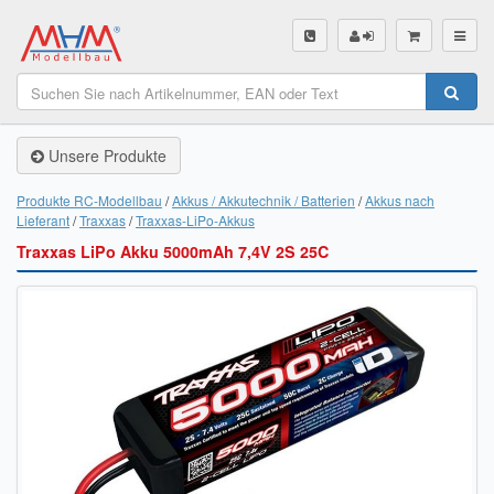
SHOP
Unsere Produkte
Unsere Produkte
Akku Finder
Produkte RC-Modellbau
Akkus / Akkutechnik / Batterien
Akkus nach
Lieferant
Traxxas
Traxxas-LiPo-Akkus
Servo Finder
Traxxas LiPo Akku 5000mAh 7,4V 2S 25C
BL-Motor Finder
Schiffsschrauben Finder
Räder Finder
Luftschrauben Finder
Sendungsverfolgung DHL