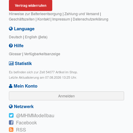
Vertrag widerrufen
Hinweise zur Batterieentsorgung
|
Zahlung und Versand
|
Geschäftszeiten
|
Kontakt
|
Impressum
|
Datenschutzerklärung
Language
Deutsch
|
English (βeta)
Hilfe
Glossar
|
Verfügbarkeitsanzeige
Statistik
Es befinden sich zur Zeit 54077 Artikel im Shop.
Letzte Aktualisierung am 07.08.2026 13:25 Uhr.
Mein Konto
Anmelden
Netzwerk
@MHMModellbau
Facebook
RSS