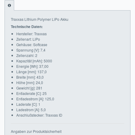
Impressum
Traxxas Lithium Polymer LiPo Akku
FAQ
Technische Daten:
Hersteller: Traxxas
ÜBER UNS
Zellenart: LiPo
Gehäuse: Softcase
Was wir bieten
Spannung [V]: 7,4
Zellenzahl: 2
Unsere Philosophie
Kapazität [mAh]: 5000
Energie [Wh]: 37,00
Länge [mm]: 137,0
KONTAKT
Breite [mm]: 43,0
Höhe [mm]: 24,0
MEIN KONTO
Gewicht [g]: 281
Entladerate [C]: 25
WARENKORB
Entladestrom [A]: 125,0
Laderate [C]: 1
Ladestrom [A]: 5,0
Anschlußstecker: Traxxas ID
Angaben zur Produktsicherheit