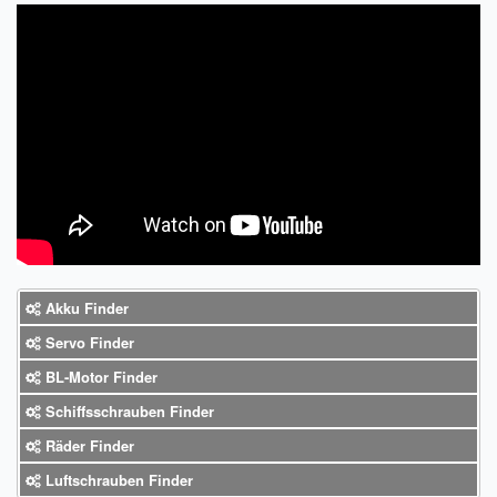
Sendungsverfolgung DPD
Verfügbarkeitsanzeige
Zahlung und Versand
Widerrufsrecht
Widerrufsbelehrung für den Verkauf von Waren / Muster-
Widerrufsformular
Widerrufsbelehrung für digitale Waren / Muster-
Widerrufsformular
Akku Finder
Servo Finder
AGB und Kundeninformationen
BL-Motor Finder
Datenschutzerklärung
Schiffsschrauben Finder
Hinweise zur Batterieentsorgung
Räder Finder
Luftschrauben Finder
Geschäftszeiten