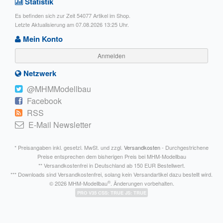
Statistik
Es befinden sich zur Zeit 54077 Artikel im Shop.
Letzte Aktualisierung am 07.08.2026 13:25 Uhr.
Mein Konto
Anmelden
Netzwerk
@MHMModellbau
Facebook
RSS
E-Mail Newsletter
* Preisangaben inkl. gesetzl. MwSt. und zzgl.
Versandkosten
- Durchgestrichene
Preise entsprechen dem bisherigen Preis bei MHM-Modellbau
** Versandkostenfrei in Deutschland ab 150 EUR Bestellwert.
*** Downloads sind Versandkostenfrei, solang kein Versandartikel dazu bestellt wird.
®
© 2026 MHM-Modellbau
. Änderungen vorbehalten.
PRO V35 CSS: TRUE JS: TRUE