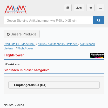
SHOP
Unsere Produkte
Unsere Produkte
Akku Finder
Produkte RC-Modellbau
Akkus / Akkutechnik / Batterien
Akkus nach
Lieferant
FlightPower
Servo Finder
FlightPower
BL-Motor Finder
LiPo-Akkus
Sie finden in dieser Kategorie:
Schiffsschrauben Finder
Räder Finder
Empfängerakkus (RX)
Luftschrauben Finder
Sendungsverfolgung DHL
Neuste Videos