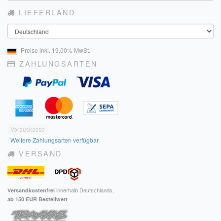
LIEFERLAND
Impressum
Land
FAQ
Preise inkl. 19.00% MwSt.
ÜBER UNS
ZAHLUNGSARTEN
Was wir bieten
Unsere Philosophie
KONTAKT
Vorauskasse
MEIN KONTO
Weitere Zahlungsarten verfügbar
VERSAND
WARENKORB
innerhalb Deutschlands,
Versandkostenfrei
ab 150 EUR Bestellwert