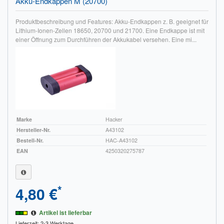
Akku-Endkappen M (20700)
Impressum
Produktbeschreibung und Features: Akku-Endkappen z. B. geeignet für
Lithium-Ionen-Zellen 18650, 20700 und 21700. Eine Endkappe ist mit
FAQ
einer Öffnung zum Durchführen der Akkukabel versehen. Eine mi...
ÜBER UNS
Was wir bieten
Unsere Philosophie
KONTAKT
Marke
Hacker
Hersteller-Nr.
A43102
MEIN KONTO
Bestell-Nr.
HAC-A43102
EAN
4250320275787
WARENKORB
*
4,80 €
Artikel ist lieferbar
Lieferzeit: 2-3 Werktage