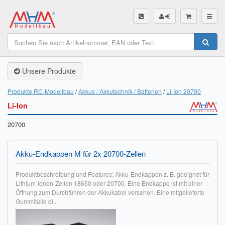
SHOP
Unsere Produkte
Unsere Produkte
Akku Finder
Produkte RC-Modellbau
Akkus / Akkutechnik / Batterien
Li-Ion 20700
Li-Ion
Servo Finder
20700
BL-Motor Finder
Schiffsschrauben Finder
Akku-Endkappen M für 2x 20700-Zellen
Räder Finder
Produktbeschreibung und Features: Akku-Endkappen z. B. geeignet für
Lithium-Ionen-Zellen 18650 oder 20700. Eine Endkappe ist mit einer
Luftschrauben Finder
Öffnung zum Durchführen der Akkukabel versehen. Eine mitgelieferte
Gummitülle di...
Sendungsverfolgung DHL