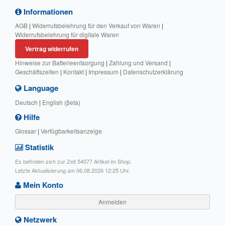
Informationen
AGB
|
Widerrufsbelehrung für den Verkauf von Waren
|
Widerrufsbelehrung für digitale Waren
Vertrag widerrufen
Hinweise zur Batterieentsorgung
|
Zahlung und Versand
|
Geschäftszeiten
|
Kontakt
|
Impressum
|
Datenschutzerklärung
Language
Deutsch
|
English (βeta)
Hilfe
Glossar
|
Verfügbarkeitsanzeige
Statistik
Es befinden sich zur Zeit 54077 Artikel im Shop.
Letzte Aktualisierung am 06.08.2026 12:25 Uhr.
Mein Konto
Anmelden
Netzwerk