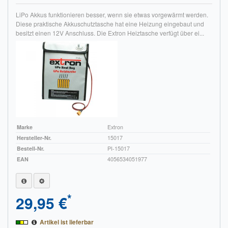
LiPo Akkus funktionieren besser, wenn sie etwas vorgewärmt werden.
Impressum
Diese praktische Akkuschutztasche hat eine Heizung eingebaut und
besitzt einen 12V Anschluss. Die Extron Heiztasche verfügt über ei...
FAQ
ÜBER UNS
Was wir bieten
Unsere Philosophie
KONTAKT
Marke
Extron
Hersteller-Nr.
15017
MEIN KONTO
Bestell-Nr.
PI-15017
EAN
4056534051977
WARENKORB
*
29,95 €
Artikel ist lieferbar