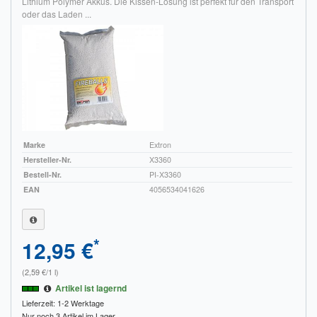
Lithium Polymer Akkus. Die Kissen-Lösung ist perfekt für den Transport
oder das Laden ...
Marke
Extron
Hersteller-Nr.
X3360
Bestell-Nr.
PI-X3360
EAN
4056534041626
*
12,95 €
(2,59 €/1 l)
Artikel ist lagernd
Lieferzeit: 1-2 Werktage
Nur noch 3 Artikel im Lager