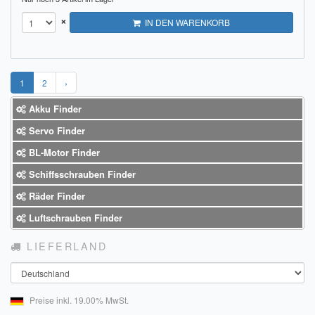
×
IN DEN WARENKORB
1
2
›
Akku Finder
Servo Finder
BL-Motor Finder
Schiffsschrauben Finder
Räder Finder
Luftschrauben Finder
LIEFERLAND
Land
Preise inkl. 19.00% MwSt.