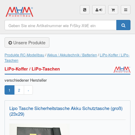
SHOP
Unsere Produkte
Unsere Produkte
Akku Finder
Produkte RC-Modellbau
Akkus / Akkutechnik / Batterien
LiPo-Koffer / LiPo-
Taschen
Servo Finder
LiPo-Koffer / LiPo-Taschen
BL-Motor Finder
verschiedener Hersteller
Schiffsschrauben Finder
1
2
›
Räder Finder
Lipo Tasche Sicherheitstasche Akku Schutztasche (groß)
(23x29)
Luftschrauben Finder
Sendungsverfolgung DHL