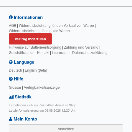
Informationen
AGB
|
Widerrufsbelehrung für den Verkauf von Waren
|
Widerrufsbelehrung für digitale Waren
Vertrag widerrufen
Hinweise zur Batterieentsorgung
|
Zahlung und Versand
|
Geschäftszeiten
|
Kontakt
|
Impressum
|
Datenschutzerklärung
Language
Deutsch
|
English (βeta)
Hilfe
Glossar
|
Verfügbarkeitsanzeige
Statistik
Es befinden sich zur Zeit 54078 Artikel im Shop.
Letzte Aktualisierung am 06.08.2026 12:25 Uhr.
Mein Konto
Anmelden