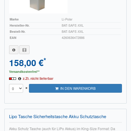
Marke
Li-Polar
Hersteller-Nr.
BAT-SAFE-XXL
Bestell-Nr.
BAT-SAFE-XXL
EAN
4260636472886
*
158,00 €
Versandkostenfrei**
z.Zt. nicht lieferbar
×
IN DEN WARENKORB
Lipo Tasche Sicherheitstasche Akku Schutztasche
Akku Schutz Tasche (auch für LiPo Akkus) im King-Size Format: Da