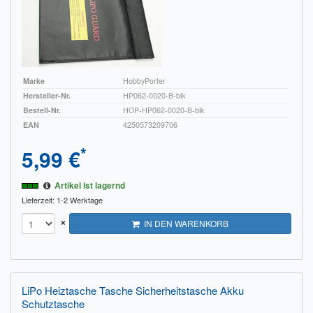
Sendungsverfolgung DPD
Verfügbarkeitsanzeige
Zahlung und Versand
Marke
HobbyPorter
Hersteller-Nr.
HP062-0020-B-blk
Widerrufsrecht
Bestell-Nr.
HOP-HP062-0020-B-blk
EAN
4250573209706
Widerrufsbelehrung für den Verkauf von Waren / Muster-
Widerrufsformular
*
5,99 €
Widerrufsbelehrung für digitale Waren / Muster-
Artikel ist lagernd
Widerrufsformular
Lieferzeit: 1-2 Werktage
AGB und Kundeninformationen
×
IN DEN WARENKORB
Datenschutzerklärung
Hinweise zur Batterieentsorgung
LiPo Heiztasche Tasche Sicherheitstasche Akku
Schutztasche
Geschäftszeiten