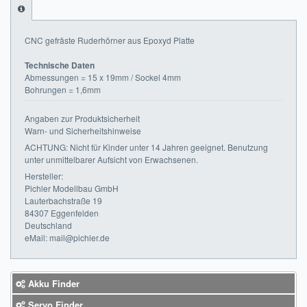
Impressum
CNC gefräste Ruderhörner aus Epoxyd Platte
FAQ
Technische Daten
Abmessungen = 15 x 19mm / Sockel 4mm
ÜBER UNS
Bohrungen = 1,6mm
Was wir bieten
Angaben zur Produktsicherheit
Warn- und Sicherheitshinweise
Unsere Philosophie
ACHTUNG: Nicht für Kinder unter 14 Jahren geeignet. Benutzung
unter unmittelbarer Aufsicht von Erwachsenen.
KONTAKT
Hersteller:
Pichler Modellbau GmbH
MEIN KONTO
Lauterbachstraße 19
84307 Eggenfelden
WARENKORB
Deutschland
eMail: mail@pichler.de
Akku Finder
Servo Finder