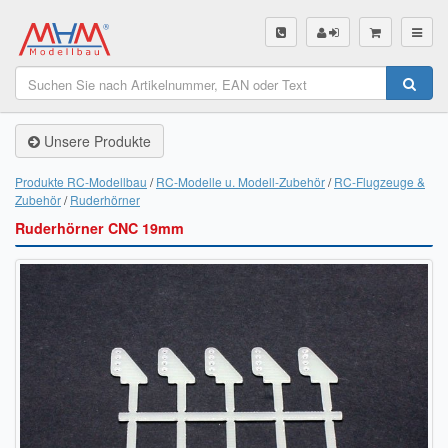
SHOP
Unsere Produkte
Unsere Produkte
Akku Finder
Produkte RC-Modellbau
RC-Modelle u. Modell-Zubehör
RC-Flugzeuge &
Zubehör
Ruderhörner
Servo Finder
Ruderhörner CNC 19mm
BL-Motor Finder
Schiffsschrauben Finder
Räder Finder
Luftschrauben Finder
Sendungsverfolgung DHL