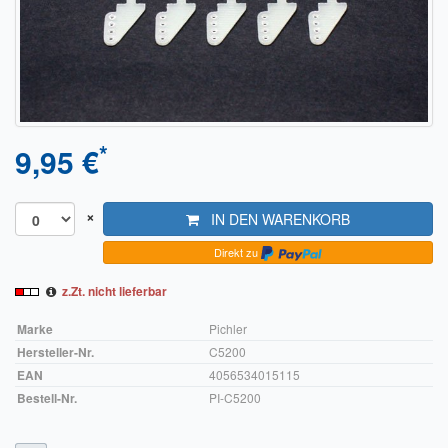
Sendungsverfolgung DPD
Verfügbarkeitsanzeige
Zahlung und Versand
Widerrufsrecht
*
9,95 €
Widerrufsbelehrung für den Verkauf von Waren / Muster-
Widerrufsformular
×
IN DEN WARENKORB
Widerrufsbelehrung für digitale Waren / Muster-
Direkt zu
Widerrufsformular
z.Zt. nicht lieferbar
AGB und Kundeninformationen
Marke
Pichler
Hersteller-Nr.
C5200
Datenschutzerklärung
EAN
4056534015115
Hinweise zur Batterieentsorgung
Bestell-Nr.
PI-C5200
Geschäftszeiten