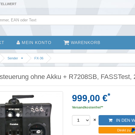
STELLWERT
KT
MEIN KONTO
WARENKORB
Sender
FX-36
steuerung ohne Akku + R7208SB, FASSTest,
*
999,00 €
Versandkostenfrei**
×
IN DEN 
Direkt zu