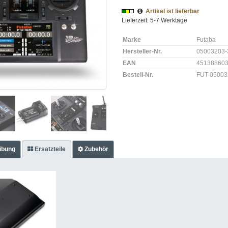
Artikel ist lieferbar
Lieferzeit: 5-7 Werktage
Marke
Futaba
Hersteller-Nr.
05003203-
EAN
45138860
Bestell-Nr.
FUT-05003
ibung
Ersatzteile
Zubehör