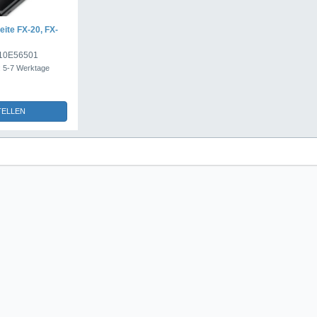
ite FX-20, FX-
M10E56501
t: 5-7 Werktage
TELLEN