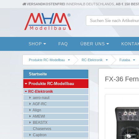
VERSANDKOSTENFREI
INNERHALB DEUTSCHLANDS,
AB € 150 BE
SHOP
FAQ
ÜBER UNS
KONTA
Produkte RC-Modellbau
RC-Elektronik
Futaba
Startseite
FX-36 Fern
Produkte RC-Modellbau
RC-Elektronik
aero-naut
AGF-RC
Align
AMEWI
BEASTX
Chaservos
Captron