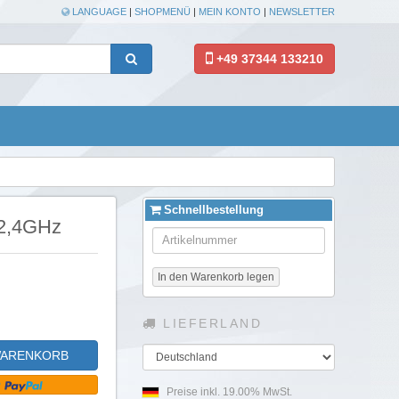
LANGUAGE
|
SHOPMENÜ
|
MEIN KONTO
|
NEWSLETTER
+49 37344 133210
Schnellbestellung
 2,4GHz
In den Warenkorb legen
LIEFERLAND
Land
WARENKORB
Preise inkl. 19.00% MwSt.