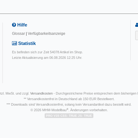
Hilfe
Glossar
|
Verfügbarkeitsanzeige
Statistik
Es befinden sich zur Zeit 54078 Artikel im Shop.
Letzte Aktualisierung am 06.08.2026 12:25 Uhr.
etzl. MwSt. und zzgl.
Versandkosten
- Durchgestrichene Preise entsprechen dem bisherigen
** Versandkostenfrei in Deutschland ab 150 EUR Bestellwert.
*** Downloads sind Versandkostenfrei, solang kein Versandartikel dazu bestellt wird.
®
© 2026 MHM-Modellbau
. Änderungen vorbehalten.
PRO V35 CSS: TRUE JS: TRUE