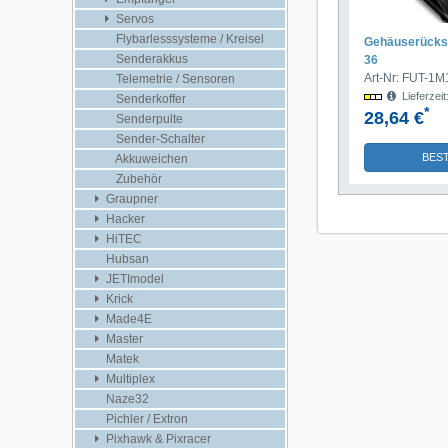
Servos
Flybarlesssysteme / Kreisel
Gehäuserückse
Senderakkus
36
Art-Nr: FUT-1
Telemetrie / Sensoren
Lieferzei
Senderkoffer
*
28,64 €
Senderpulte
Sender-Schalter
BES
Akkuweichen
Zubehör
Graupner
Hacker
HiTEC
Hubsan
JETImodel
Krick
Made4E
Master
Matek
Multiplex
Naze32
Pichler / Extron
Pixhawk & Pixracer