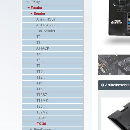
FrSky
Futaba
Sender
Alle (FHSS)
Alle (FASST...)
Car-Sender
T2...
T3...
ATTACK
T4...
T6...
T7...
T10...
T12...
T14...
Artikelbeschre
T16...
T18SZ...
T18MZ..
T26...
T32MZ
FX-32
FX-36
Empfänger