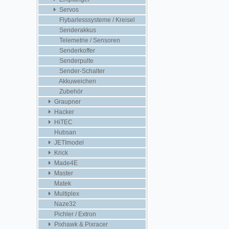
Servos
Flybarlesssysteme / Kreisel
Senderakkus
Telemetrie / Sensoren
Senderkoffer
Senderpulte
Sender-Schalter
Akkuweichen
Zubehör
Graupner
Hacker
HiTEC
Hubsan
JETImodel
Krick
Made4E
Master
Matek
Multiplex
Naze32
Pichler / Extron
Pixhawk & Pixracer