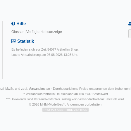
Hilfe
Glossar
|
Verfügbarkeitsanzeige
Statistik
Es befinden sich zur Zeit 54077 Artikel im Shop.
Letzte Aktualisierung am 07.08.2026 13:25 Uhr.
etzl. MwSt. und zzgl.
Versandkosten
- Durchgestrichene Preise entsprechen dem bisherigen
** Versandkostenfrei in Deutschland ab 150 EUR Bestellwert.
*** Downloads sind Versandkostenfrei, solang kein Versandartikel dazu bestellt wird.
®
© 2026 MHM-Modellbau
. Änderungen vorbehalten.
PRO V35 CSS: TRUE JS: TRUE