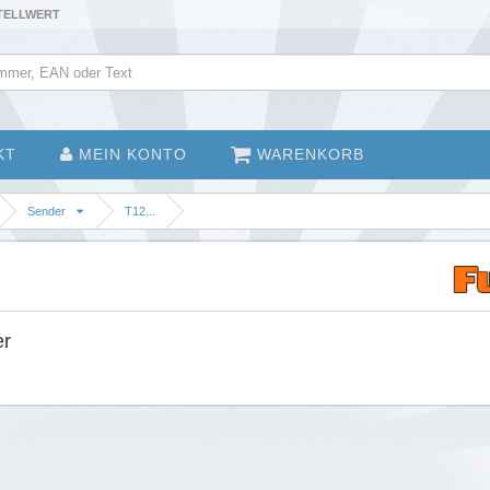
STELLWERT
KT
MEIN KONTO
WARENKORB
Sender
T12...
er