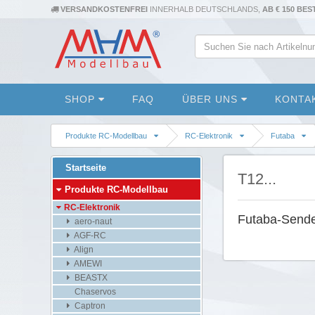
VERSANDKOSTENFREI
INNERHALB DEUTSCHLANDS,
AB € 150 BE
SHOP
FAQ
ÜBER UNS
KONTA
Produkte RC-Modellbau
RC-Elektronik
Futaba
Startseite
T12...
Produkte RC-Modellbau
RC-Elektronik
Futaba-Send
aero-naut
AGF-RC
Align
AMEWI
BEASTX
Chaservos
Captron