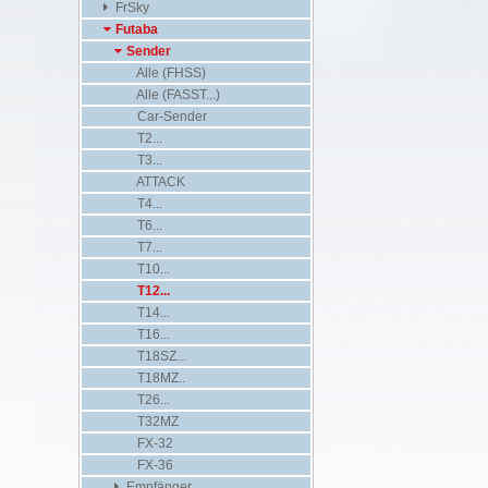
FrSky
Futaba
Sender
Alle (FHSS)
Alle (FASST...)
Car-Sender
T2...
T3...
ATTACK
T4...
T6...
T7...
T10...
T12...
T14...
T16...
T18SZ...
T18MZ..
T26...
T32MZ
FX-32
FX-36
Empfänger