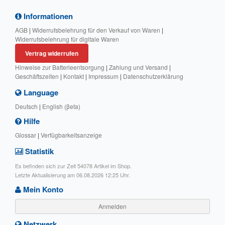
Informationen
AGB
|
Widerrufsbelehrung für den Verkauf von Waren
|
Widerrufsbelehrung für digitale Waren
Vertrag widerrufen
Hinweise zur Batterieentsorgung
|
Zahlung und Versand
|
Geschäftszeiten
|
Kontakt
|
Impressum
|
Datenschutzerklärung
Language
Deutsch
|
English (βeta)
Hilfe
Glossar
|
Verfügbarkeitsanzeige
Statistik
Es befinden sich zur Zeit 54078 Artikel im Shop.
Letzte Aktualisierung am 06.08.2026 12:25 Uhr.
Mein Konto
Anmelden
Netzwerk