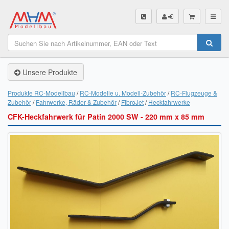
SHOP
Unsere Produkte
Unsere Produkte
Akku Finder
Produkte RC-Modellbau
RC-Modelle u. Modell-Zubehör
RC-Flugzeuge &
Zubehör
Fahrwerke, Räder & Zubehör
FibroJet
Heckfahrwerke
Servo Finder
CFK-Heckfahrwerk für Patin 2000 SW - 220 mm x 85 mm
BL-Motor Finder
Schiffsschrauben Finder
Räder Finder
Luftschrauben Finder
Sendungsverfolgung DHL