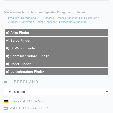
Dieser Artikel ist auch in den folgenden Kategorien zu finden:
Produkte RC-Modellbau
/
RC-Modelle u. Modell-Zubehör
/
RC-Flugzeuge &
Zubehör
/
Fahrwerke, Räder & Zubehör
/
Fahrwerke & Zubehör
Akku Finder
Servo Finder
BL-Motor Finder
Schiffsschrauben Finder
Räder Finder
Luftschrauben Finder
LIEFERLAND
Land
Preise inkl. 19.00% MwSt.
ZAHLUNGSARTEN