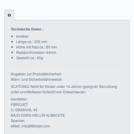
Impressum
FAQ
Technische Daten :
ÜBER UNS
lenkbar
Länge ca.: 200 mm
Was wir bieten
Höhe mit Rad ca.: 85 mm
Raddurchmesser: 44mm
Gewicht ca.: 60g
Unsere Philosophie
KONTAKT
Angaben zur Produktsicherheit
Warn- und Sicherheitshinweise
MEIN KONTO
ACHTUNG: Nicht für Kinder unter 14 Jahren geeignet. Benutzung
unter unmittelbarer Aufsicht von Erwachsenen.
WARENKORB
Hersteller:
FiBROJET
C/ GRANVIA, 45
BAJO 02400 HELLÍN ALBACETE
Spanien
eMail: info@fibrojet.com