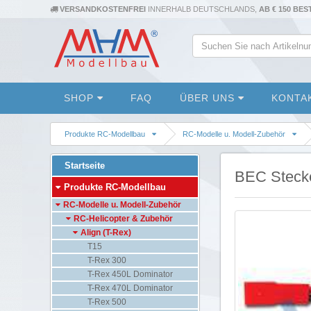
VERSANDKOSTENFREI
INNERHALB DEUTSCHLANDS,
AB € 150 BE
SHOP
FAQ
ÜBER UNS
KONTA
Produkte RC-Modellbau
RC-Modelle u. Modell-Zubehör
Startseite
BEC Steck
Produkte RC-Modellbau
RC-Modelle u. Modell-Zubehör
RC-Helicopter & Zubehör
Align (T-Rex)
T15
T-Rex 300
T-Rex 450L Dominator
T-Rex 470L Dominator
T-Rex 500