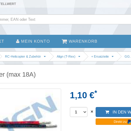
STELLWERT
KT
MEIN KONTO
WARENKORB
RC-Helicopter & Zubehör
Align (T-Rex)
+ Ersatzteile
GG..
er (max 18A)
*
1,10 €
×
IN DEN 
Direkt zu