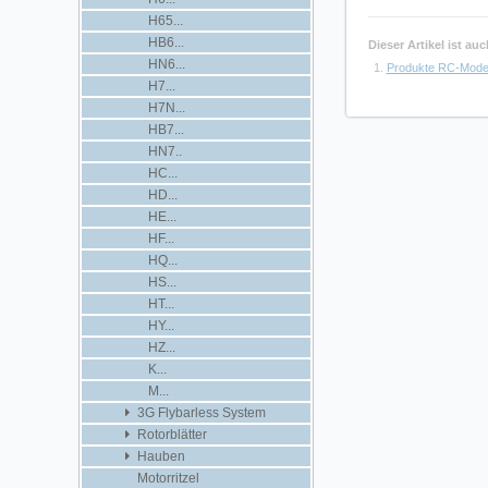
H65...
HB6...
Dieser Artikel ist a
HN6...
Produkte RC-Mode
H7...
H7N...
HB7...
HN7..
HC...
HD...
HE...
HF...
HQ...
HS...
HT...
HY...
HZ...
K...
M...
3G Flybarless System
Rotorblätter
Hauben
Motorritzel