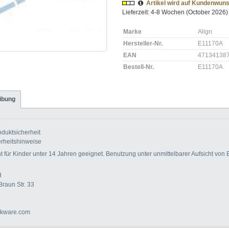
Artikel wird auf Kundenwuns
Lieferzeit: 4-8 Wochen (October 2026)
Marke
Align
Hersteller-Nr.
E11170A
EAN
47134138
Bestell-Nr.
E11170A
ibung
duktsicherheit
rheitshinweise
für Kinder unter 14 Jahren geeignet. Benutzung unter unmittelbarer Aufsicht von
H
Braun Str. 33
akware.com