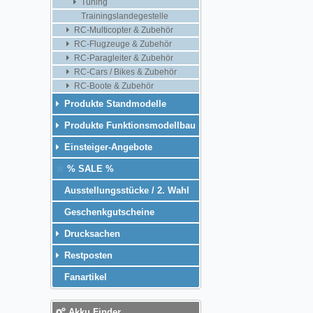
Tuning
Trainingslandegestelle
RC-Multicopter & Zubehör
RC-Flugzeuge & Zubehör
RC-Paragleiter & Zubehör
RC-Cars / Bikes & Zubehör
RC-Boote & Zubehör
Produkte Standmodelle
Produkte Funktionsmodellbau
Einsteiger-Angebote
% SALE %
Ausstellungsstücke / 2. Wahl
Geschenkgutscheine
Drucksachen
Restposten
Fanartikel
Akku Finder