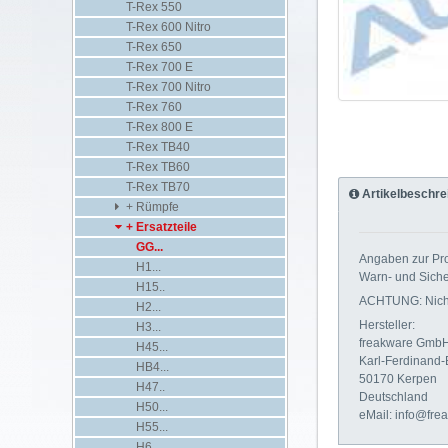
T-Rex 550
T-Rex 600 Nitro
T-Rex 650
T-Rex 700 E
T-Rex 700 Nitro
T-Rex 760
T-Rex 800 E
T-Rex TB40
T-Rex TB60
T-Rex TB70
Artikelbeschre
+ Rümpfe
+ Ersatzteile
GG...
Angaben zur Pro
H1...
Warn- und Siche
H15..
ACHTUNG: Nicht 
H2...
Hersteller:
H3...
freakware Gmb
H45...
Karl-Ferdinand-
HB4...
50170 Kerpen
H47..
Deutschland
H50...
eMail: info@fre
H55...
H6...