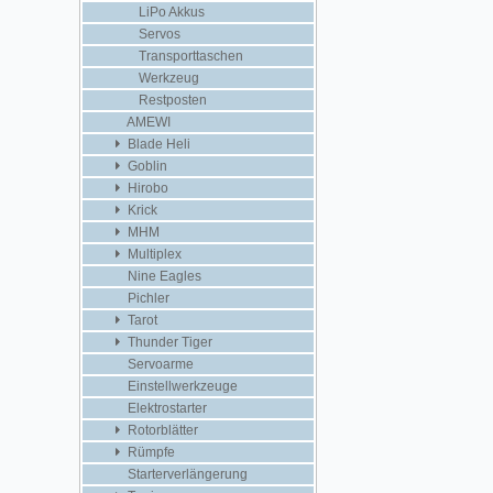
LiPo Akkus
Servos
Transporttaschen
Werkzeug
Restposten
AMEWI
Blade Heli
Goblin
Hirobo
Krick
MHM
Multiplex
Nine Eagles
Pichler
Tarot
Thunder Tiger
Servoarme
Einstellwerkzeuge
Elektrostarter
Rotorblätter
Rümpfe
Starterverlängerung