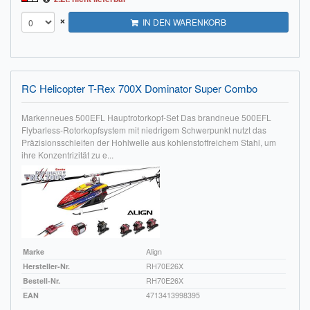
×
IN DEN WARENKORB
RC Helicopter T-Rex 700X Dominator Super Combo
Markenneues 500EFL Hauptrotorkopf-Set Das brandneue 500EFL
Flybarless-Rotorkopfsystem mit niedrigem Schwerpunkt nutzt das
Präzisionsschleifen der Hohlwelle aus kohlenstoffreichem Stahl, um
ihre Konzentrizität zu e...
Marke
Align
Hersteller-Nr.
RH70E26X
Bestell-Nr.
RH70E26X
EAN
4713413998395