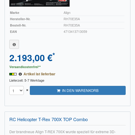
Marke
Align
Hersteller-Nr.
RH70E35A
Bestell-Nr.
RH70E35A
EAN
4713413713059
*
2.193,00 €
Versandkostenfrei**
Artikel ist lieferbar
Lieferzeit: 5-7 Werktage
×
IN DEN WARENKORB
RC Helicopter T-Rex 700X TOP Combo
Der brandneue Align T-REX 700X wurde speziell für extreme 3D-