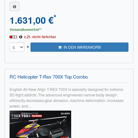
*
1.631,00 €
Versandkostenfrei**
z.Zt. nicht lieferbar
×
IN DEN WARENKORB
RC Helicopter T-Rex 700X Top Combo
English All-New Align T-REX 700X is specially designed for extreme
3D flight addicts. The advanced engineered narrow body design
efficiently decreases gear abrasion, machine deformation, increases
power, and...