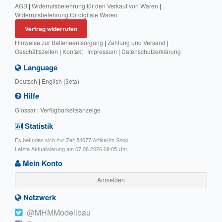
AGB
|
Widerrufsbelehrung für den Verkauf von Waren
|
Widerrufsbelehrung für digitale Waren
Vertrag widerrufen
Hinweise zur Batterieentsorgung
|
Zahlung und Versand
|
Geschäftszeiten
|
Kontakt
|
Impressum
|
Datenschutzerklärung
Language
Deutsch
|
English (βeta)
Hilfe
Glossar
|
Verfügbarkeitsanzeige
Statistik
Es befinden sich zur Zeit 54077 Artikel im Shop.
Letzte Aktualisierung am 07.08.2026 09:05 Uhr.
Mein Konto
Anmelden
Netzwerk
@MHMModellbau