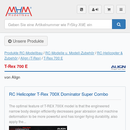
SHOP
Unsere Produkte
Unsere Produkte
Akku Finder
Produkte RC-Modellbau
RC-Modelle u. Modell-Zubehör
RC-Helicopter &
Zubehör
Align (T-Rex)
T-Rex 700 E
Servo Finder
T-Rex 700 E
BL-Motor Finder
von Align
Schiffsschrauben Finder
RC Helicopter T-Rex 700X Dominator Super Combo
Räder Finder
The optimal feature of T-REX 700X model is that the engineered
Luftschrauben Finder
narrow body design efficiently decreases gear abrasion and machine
deformation to be more powerful and has longer flying durability, also
apply the...
Sendungsverfolgung DHL