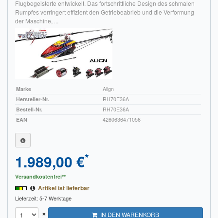
Flugbegeisterte entwickelt. Das fortschrittliche Design des schmalen
Rumpfes verringert effizient den Getriebeabrieb und die Verformung
der Maschine, ...
Marke
Align
Hersteller-Nr.
RH70E36A
Bestell-Nr.
RH70E36A
EAN
4260636471056
*
1.989,00 €
Versandkostenfrei**
Artikel ist lieferbar
Lieferzeit: 5-7 Werktage
×
IN DEN WARENKORB