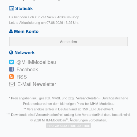
Statistik
Es befinden sich zur Zeit 54077 Artikel im Shop.
Letzte Aktualisierung am 07.08.2026 13:25 Uhr.
Mein Konto
Anmelden
Netzwerk
@MHMModellbau
Facebook
RSS
E-Mail Newsletter
* Preisangaben inkl. gesetzl. MwSt. und zzgl.
Versandkosten
- Durchgestrichene
Preise entsprechen dem bisherigen Preis bei MHM-Modellbau
** Versandkostenfrei in Deutschland ab 150 EUR Bestellwert.
*** Downloads sind Versandkostenfrei, solang kein Versandartikel dazu bestellt wird.
®
© 2026 MHM-Modellbau
. Änderungen vorbehalten.
PRO V35 CSS: TRUE JS: TRUE