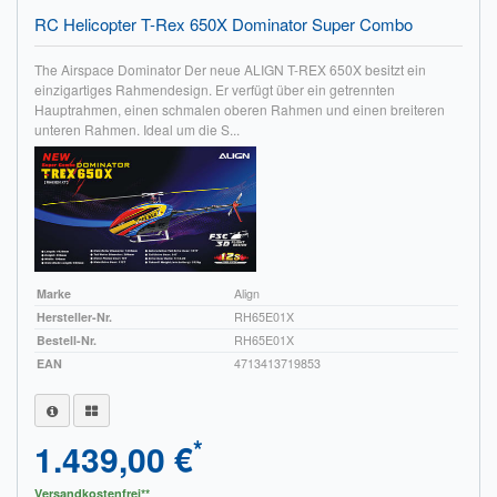
RC Helicopter T-Rex 650X Dominator Super Combo
Impressum
The Airspace Dominator Der neue ALIGN T-REX 650X besitzt ein
FAQ
einzigartiges Rahmendesign. Er verfügt über ein getrennten
Hauptrahmen, einen schmalen oberen Rahmen und einen breiteren
ÜBER UNS
unteren Rahmen. Ideal um die S...
Was wir bieten
Unsere Philosophie
KONTAKT
Marke
Align
MEIN KONTO
Hersteller-Nr.
RH65E01X
Bestell-Nr.
RH65E01X
WARENKORB
EAN
4713413719853
*
1.439,00 €
Versandkostenfrei**