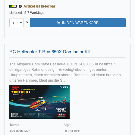
Artikel ist lieferbar
Lieferzeit: 5-7 Werktage
×
IN DEN WARENKORB
RC Helicopter T-Rex 650X Dominator Kit
The Airspace Dominator Der neue ALIGN T-REX 650X besitzt ein
einzigartiges Rahmendesign. Er verfügt über ein getrennten
Hauptrahmen, einen schmalen oberen Rahmen und einen breiteren
unteren Rahmen. Ideal um die S...
Marke
Align
Hersteller-Nr.
RH65E02X