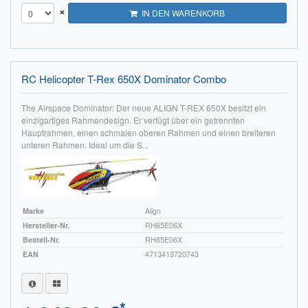
×
IN DEN WARENKORB
RC Helicopter T-Rex 650X Dominator Combo
The Airspace Dominator: Der neue ALIGN T-REX 650X besitzt ein
einzigartiges Rahmendesign. Er verfügt über ein getrennten
Hauptrahmen, einen schmalen oberen Rahmen und einen breiteren
unteren Rahmen. Ideal um die S...
Marke
Align
Hersteller-Nr.
RH65E06X
Bestell-Nr.
RH65E06X
EAN
4713413720743
*