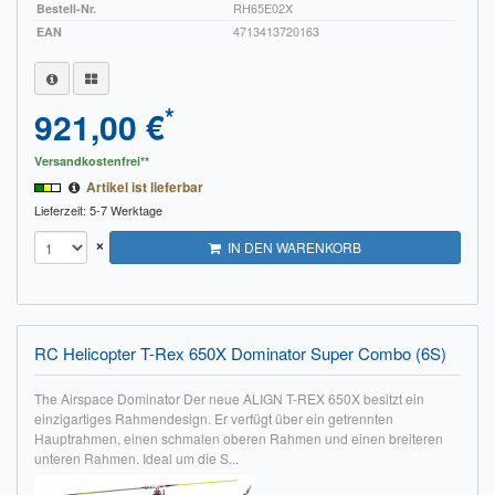
Bestell-Nr.
RH65E02X
EAN
4713413720163
*
921,00 €
Versandkostenfrei**
Artikel ist lieferbar
Lieferzeit: 5-7 Werktage
×
IN DEN WARENKORB
RC Helicopter T-Rex 650X Dominator Super Combo (6S)
The Airspace Dominator Der neue ALIGN T-REX 650X besitzt ein
einzigartiges Rahmendesign. Er verfügt über ein getrennten
Hauptrahmen, einen schmalen oberen Rahmen und einen breiteren
unteren Rahmen. Ideal um die S...