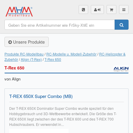
SHOP
Unsere Produkte
Unsere Produkte
Akku Finder
Produkte RC-Modellbau
RC-Modelle u. Modell-Zubehör
RC-Helicopter &
Zubehör
Align (T-Rex)
T-Rex 650
Servo Finder
T-Rex 650
BL-Motor Finder
von Align
Schiffsschrauben Finder
T-REX 650X Super Combo (MB)
Räder Finder
Der T-REX 650X Dominator Super Combo wurde speziell für den
Luftschrauben Finder
Hobbygebrauch und 3D-Wettbewerbe entwickelt. Die Größe des T-
REX 650X liegt zwischen der des T-REX 600 und des T-REX 700
Hubschraubers. Er verwendet in...
Sendungsverfolgung DHL