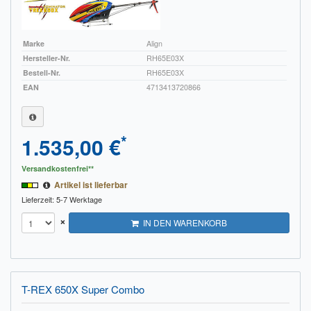
Marke
Align
Hersteller-Nr.
RH65E03X
Bestell-Nr.
RH65E03X
EAN
4713413720866
*
1.535,00 €
Versandkostenfrei**
Artikel ist lieferbar
Lieferzeit: 5-7 Werktage
×
IN DEN WARENKORB
T-REX 650X Super Combo