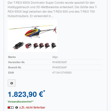
Der T-REX 650X Dominator Super Combo wurde speziell für den
Hobbygebrauch und 3D-Wettbewerbe entwickelt. Die Größe des T-
REX 650X liegt zwischen der des T-REX 600 und des T-REX 700
Hubschraubers. Er verwendet in...
Marke
Align
Hersteller-Nr.
RH65E06AT
Bestell-Nr.
RH65E06AT
EAN
4713413745920
*
1.823,90 €
Versandkostenfrei**
z.Zt. nicht lieferbar