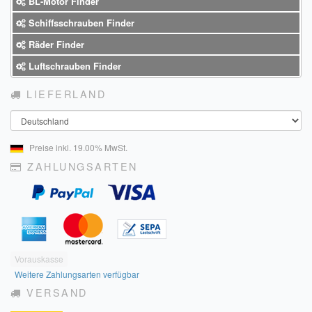
BL-Motor Finder
Sendungsverfolgung DPD
Schiffsschrauben Finder
Verfügbarkeitsanzeige
Räder Finder
Luftschrauben Finder
Zahlung und Versand
LIEFERLAND
Widerrufsrecht
Land
Widerrufsbelehrung für den Verkauf von Waren / Muster-
Widerrufsformular
Preise inkl. 19.00% MwSt.
ZAHLUNGSARTEN
Widerrufsbelehrung für digitale Waren / Muster-
Widerrufsformular
AGB und Kundeninformationen
Datenschutzerklärung
Vorauskasse
Hinweise zur Batterieentsorgung
Weitere Zahlungsarten verfügbar
VERSAND
Geschäftszeiten