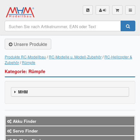
SHOP
Unsere Produkte
Unsere Produkte
Akku Finder
Produkte RC-Modellbau
RC-Modelle u. Modell-Zubehör
RC-Helicopter &
Zubehör
Rümpfe
Servo Finder
Kategorie: Rümpfe
BL-Motor Finder
MHM
Schiffsschrauben Finder
Räder Finder
Luftschrauben Finder
Akku Finder
Servo Finder
Sendungsverfolgung DHL